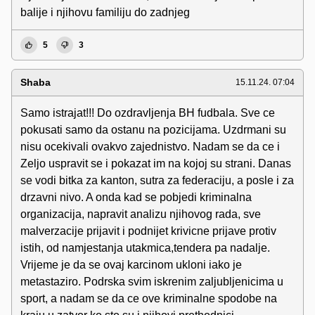
balije i njihovu familiju do zadnjeg
5
3
Shaba
15.11.24. 07:04
Samo istrajat!!! Do ozdravljenja BH fudbala. Sve ce
pokusati samo da ostanu na pozicijama. Uzdrmani su
nisu ocekivali ovakvo zajednistvo. Nadam se da ce i
Zeljo uspravit se i pokazat im na kojoj su strani. Danas
se vodi bitka za kanton, sutra za federaciju, a posle i za
drzavni nivo. A onda kad se pobjedi kriminalna
organizacija, napravit analizu njihovog rada, sve
malverzacije prijavit i podnijet krivicne prijave protiv
istih, od namjestanja utakmica,tendera pa nadalje.
Vrijeme je da se ovaj karcinom ukloni iako je
metastaziro. Podrska svim iskrenim zaljubljenicima u
sport, a nadam se da ce ove kriminalne spodobe na