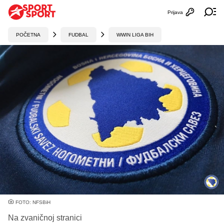
Prijava
Otvori profi
Ot
POČETNA
FUDBAL
WWIN LIGA BIH
FOTO: NFSBiH
Na zvaničnoj stranici