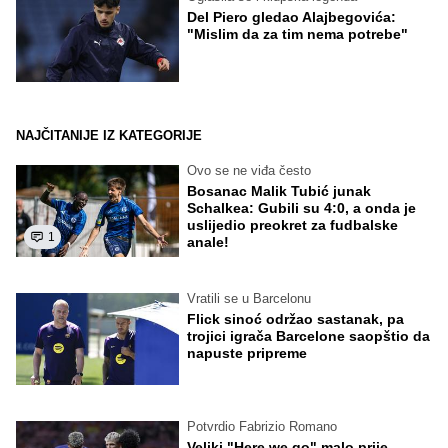
Del Piero gledao Alajbegovića:
"Mislim da za tim nema potrebe"
NAJČITANIJE IZ KATEGORIJE
Ovo se ne viđa često
Bosanac Malik Tubić junak
Schalkea: Gubili su 4:0, a onda je
uslijedio preokret za fudbalske
1
anale!
Vratili se u Barcelonu
Flick sinoć održao sastanak, pa
trojici igrača Barcelone saopštio da
napuste pripreme
Potvrdio Fabrizio Romano
Veliki "Here we go" malo prije