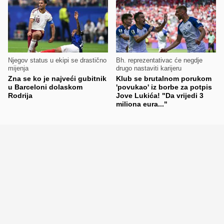
Njegov status u ekipi se drastično
Bh. reprezentativac će negdje
mijenja
drugo nastaviti karijeru
Zna se ko je najveći gubitnik
Klub se brutalnom porukom
u Barceloni dolaskom
'povukao' iz borbe za potpis
Rodrija
Jove Lukića! "Da vrijedi 3
miliona eura..."