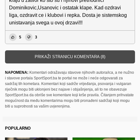
kraju u zatvor ko sto su i njihovi prethodnici
Dominikovic,Usanovic i ostatak klape. Kad ozdravi
liga, ozdravit ce i klubovi i repka. Dosta je sistemskog
unistavanja svega u ovoj drzavi!!!
5
3
PRIKAŽI STRANICU KOMENTARA (8)
NAPOMENA:
Komentari odražavaju stavove njihovih autora/ica, a ne nužno
i stavove portala SportSport.ba te portal ne može i neće odgovarati za
sadržaj tih kometara. Komentari koji sadrže vrijeđanja, psovanja i vulgaran
riječnik mogu biti uklonjeni bez najave i objašnjenja, ali to ne obavezuje
SportSport.ba da obriše sve komentare koji krše pravila. Čitanjem prihvatate
mogućnost da među komentarima mogu biti pronađeni sadržaji koji mogu
biti u suprotnosti sa vašim uvjerenjima.
POPULARNO