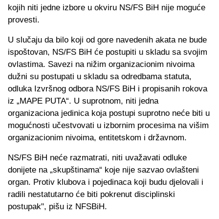
kojih niti jedne izbore u okviru NS/FS BiH nije moguće
provesti.
U slučaju da bilo koji od gore navedenih akata ne bude
ispoštovan, NS/FS BiH će postupiti u skladu sa svojim
ovlastima. Savezi na nižim organizacionim nivoima
dužni su postupati u skladu sa odredbama statuta,
odluka Izvršnog odbora NS/FS BiH i propisanih rokova
iz „MAPE PUTA“. U suprotnom, niti jedna
organizaciona jedinica koja postupi suprotno neće biti u
mogućnosti učestvovati u izbornim procesima na višim
organizacionim nivoima, entitetskom i državnom.
NS/FS BiH neće razmatrati, niti uvažavati odluke
donijete na „skupštinama“ koje nije sazvao ovlašteni
organ. Protiv klubova i pojedinaca koji budu djelovali i
radili nestatutarno će biti pokrenut disciplinski
postupak", pišu iz NFSBiH.