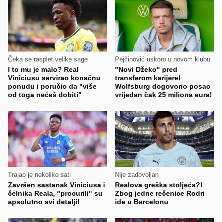
Čeka se rasplet velike sage
Pejčinović uskoro u novom klubu
I to mu je malo? Real
"Novi Džeko" pred
Viniciusu servirao konačnu
transferom karijere!
ponudu i poručio da "više
Wolfsburg dogovorio posao
od toga nećeš dobiti"
vrijedan čak 25 miliona eura!
Trajao je nekoliko sati
Nije zadovoljan
Završen sastanak Viniciusa i
Realova greška stoljeća?!
čelnika Reala, "procurili" su
Zbog jedne rečenice Rodri
apsolutno svi detalji!
ide u Barcelonu