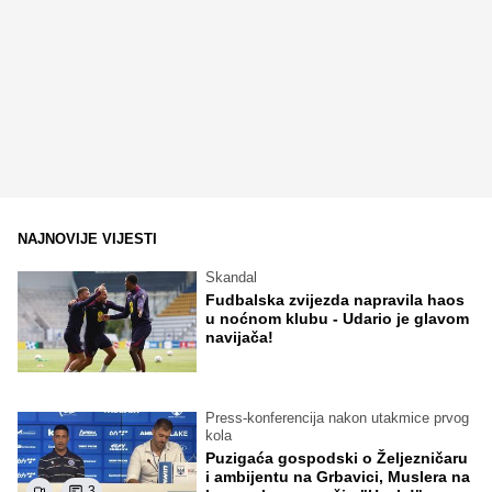
NAJNOVIJE VIJESTI
Skandal
Fudbalska zvijezda napravila haos
u noćnom klubu - Udario je glavom
navijača!
Press-konferencija nakon utakmice prvog
kola
Puzigaća gospodski o Željezničaru
i ambijentu na Grbavici, Muslera na
3