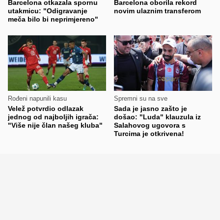
Barcelona otkazala spornu
Barcelona oborila rekord
utakmicu: "Odigravanje
novim ulaznim transferom
meča bilo bi neprimjereno"
Rođeni napunili kasu
Spremni su na sve
Velež potvrdio odlazak
Sada je jasno zašto je
jednog od najboljih igrača:
došao: "Luda" klauzula iz
"Više nije član našeg kluba"
Salahovog ugovora s
Turcima je otkrivena!