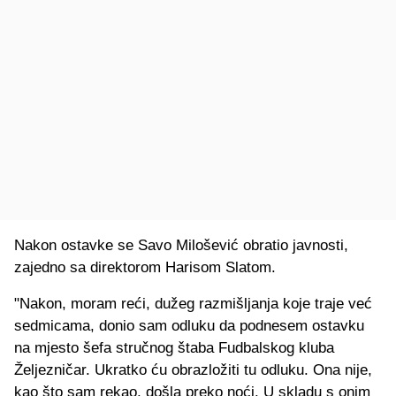
Nakon ostavke se Savo Milošević obratio javnosti,
zajedno sa direktorom Harisom Slatom.
"Nakon, moram reći, dužeg razmišljanja koje traje već
sedmicama, donio sam odluku da podnesem ostavku
na mjesto šefa stručnog štaba Fudbalskog kluba
Željezničar. Ukratko ću obrazložiti tu odluku. Ona nije,
kao što sam rekao, došla preko noći. U skladu s onim