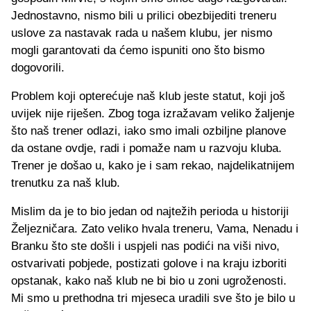
Jednostavno, nismo bili u prilici obezbijediti treneru
uslove za nastavak rada u našem klubu, jer nismo
mogli garantovati da ćemo ispuniti ono što bismo
dogovorili.
Problem koji opterećuje naš klub jeste statut, koji još
uvijek nije riješen. Zbog toga izražavam veliko žaljenje
što naš trener odlazi, iako smo imali ozbiljne planove
da ostane ovdje, radi i pomaže nam u razvoju kluba.
Trener je došao u, kako je i sam rekao, najdelikatnijem
trenutku za naš klub.
Mislim da je to bio jedan od najtežih perioda u historiji
Željezničara. Zato veliko hvala treneru, Vama, Nenadu i
Branku što ste došli i uspjeli nas podići na viši nivo,
ostvarivati pobjede, postizati golove i na kraju izboriti
opstanak, kako naš klub ne bi bio u zoni ugroženosti.
Mi smo u prethodna tri mjeseca uradili sve što je bilo u