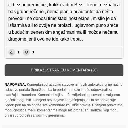
ili bez odpremnine , koliko vidim Bez . Trener neznalica
baš grubo rečeno , nema plan a ni autoritet da nešta
provodi i ne donosi time stabilnost ekipe , mislio je da
izšarmira ali to ovdje ne prolazi , uglavnom puno sreće
u budućim trenerskim angažmanima ili možda nečemu
drugome jer ti ovo ne ide kako treba .
1
3
PRIKAŽI STRANICU KOMENTARA (20)
NAPOMENA:
Komentari odražavaju stavove njihovih autora/ica, a ne nužno
i stavove portala SportSport.ba te portal ne može i neće odgovarati za
sadržaj tih kometara. Komentari koji sadrže vrijeđanja, psovanja i vulgaran
riječnik mogu biti uklonjeni bez najave i objašnjenja, ali to ne obavezuje
SportSport.ba da obriše sve komentare koji krše pravila. Čitanjem prihvatate
mogućnost da među komentarima mogu biti pronađeni sadržaji koji mogu
biti u suprotnosti sa vašim uvjerenjima.