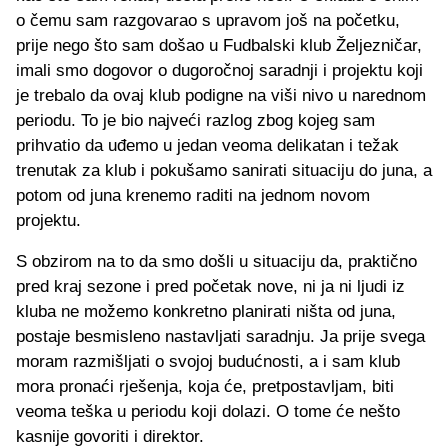
o čemu sam razgovarao s upravom još na početku,
prije nego što sam došao u Fudbalski klub Željezničar,
imali smo dogovor o dugoročnoj saradnji i projektu koji
je trebalo da ovaj klub podigne na viši nivo u narednom
periodu. To je bio najveći razlog zbog kojeg sam
prihvatio da uđemo u jedan veoma delikatan i težak
trenutak za klub i pokušamo sanirati situaciju do juna, a
potom od juna krenemo raditi na jednom novom
projektu.
S obzirom na to da smo došli u situaciju da, praktično
pred kraj sezone i pred početak nove, ni ja ni ljudi iz
kluba ne možemo konkretno planirati ništa od juna,
postaje besmisleno nastavljati saradnju. Ja prije svega
moram razmišljati o svojoj budućnosti, a i sam klub
mora pronaći rješenja, koja će, pretpostavljam, biti
veoma teška u periodu koji dolazi. O tome će nešto
kasnije govoriti i direktor.