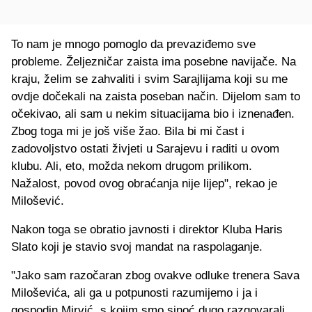
To nam je mnogo pomoglo da prevaziđemo sve
probleme. Željezničar zaista ima posebne navijače. Na
kraju, želim se zahvaliti i svim Sarajlijama koji su me
ovdje dočekali na zaista poseban način. Dijelom sam to
očekivao, ali sam u nekim situacijama bio i iznenađen.
Zbog toga mi je još više žao. Bila bi mi čast i
zadovoljstvo ostati živjeti u Sarajevu i raditi u ovom
klubu. Ali, eto, možda nekom drugom prilikom.
Nažalost, povod ovog obraćanja nije lijep", rekao je
Milošević.
Nakon toga se obratio javnosti i direktor Kluba Haris
Slato koji je stavio svoj mandat na raspolaganje.
"Jako sam razočaran zbog ovakve odluke trenera Sava
Miloševića, ali ga u potpunosti razumijemo i ja i
gospodin Mirvić, s kojim smo sinoć dugo razgovarali.