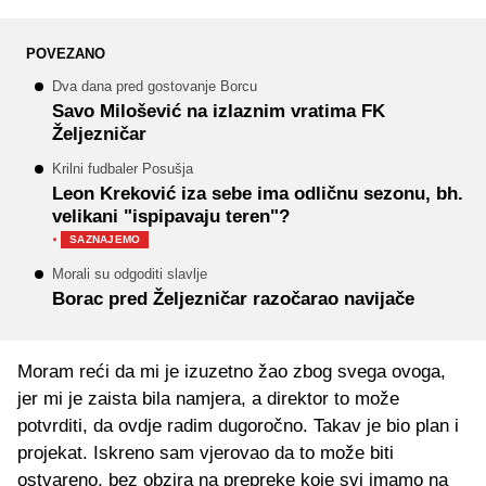
POVEZANO
Dva dana pred gostovanje Borcu
Savo Milošević na izlaznim vratima FK
Željezničar
Krilni fudbaler Posušja
Leon Kreković iza sebe ima odličnu sezonu, bh.
velikani "ispipavaju teren"?
·
SAZNAJEMO
Morali su odgoditi slavlje
Borac pred Željezničar razočarao navijače
Moram reći da mi je izuzetno žao zbog svega ovoga,
jer mi je zaista bila namjera, a direktor to može
potvrditi, da ovdje radim dugoročno. Takav je bio plan i
projekat. Iskreno sam vjerovao da to može biti
ostvareno, bez obzira na prepreke koje svi imamo na