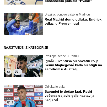
bosanskom poručio "Hvala!"
Brazilac ponovo višak u Madridu
Real Madrid donio odluku: Endrick
odlazi u Premier ligu!
NAJČITANIJE IZ KATEGORIJE
Prelijepe scene u Perthu
Igrači Juventusa su shvatili ko je
Kerim Alajbegović kada su stigli na
aerodrom u Australiji
1
Odluka je pala
Sapunici je došao kraj: Rodri
večeras objavio gdje nastavlja
karijeru!
2