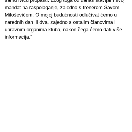
samu ivicu propasti. Zbog toga od danas stavljam svoj
mandat na raspolaganje, zajedno s trenerom Savom
Miloševićem. O mojoj budućnosti odlučivat ćemo u
narednih dan ili dva, zajedno s ostalim članovima i
upravnim organima kluba, nakon čega ćemo dati više
informacija."