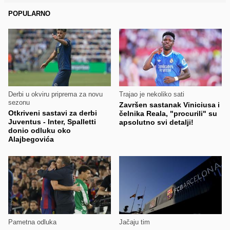
POPULARNO
Derbi u okviru priprema za novu
Trajao je nekoliko sati
sezonu
Završen sastanak Viniciusa i
Otkriveni sastavi za derbi
čelnika Reala, "procurili" su
Juventus - Inter, Spalletti
apsolutno svi detalji!
donio odluku oko
Alajbegovića
Pametna odluka
Jačaju tim