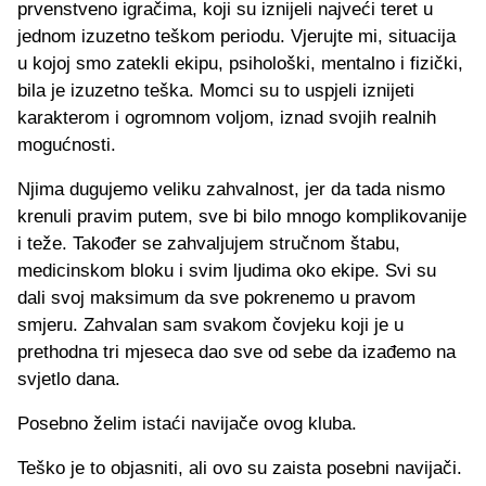
prvenstveno igračima, koji su iznijeli najveći teret u
jednom izuzetno teškom periodu. Vjerujte mi, situacija
u kojoj smo zatekli ekipu, psihološki, mentalno i fizički,
bila je izuzetno teška. Momci su to uspjeli iznijeti
karakterom i ogromnom voljom, iznad svojih realnih
mogućnosti.
Njima dugujemo veliku zahvalnost, jer da tada nismo
krenuli pravim putem, sve bi bilo mnogo komplikovanije
i teže. Također se zahvaljujem stručnom štabu,
medicinskom bloku i svim ljudima oko ekipe. Svi su
dali svoj maksimum da sve pokrenemo u pravom
smjeru. Zahvalan sam svakom čovjeku koji je u
prethodna tri mjeseca dao sve od sebe da izađemo na
svjetlo dana.
Posebno želim istaći navijače ovog kluba.
Teško je to objasniti, ali ovo su zaista posebni navijači.