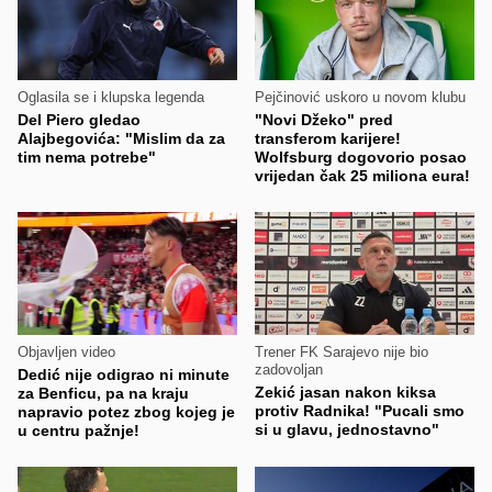
Oglasila se i klupska legenda
Pejčinović uskoro u novom klubu
Del Piero gledao
"Novi Džeko" pred
Alajbegovića: "Mislim da za
transferom karijere!
tim nema potrebe"
Wolfsburg dogovorio posao
vrijedan čak 25 miliona eura!
Objavljen video
Trener FK Sarajevo nije bio
zadovoljan
Dedić nije odigrao ni minute
Zekić jasan nakon kiksa
za Benficu, pa na kraju
protiv Radnika! "Pucali smo
napravio potez zbog kojeg je
si u glavu, jednostavno"
u centru pažnje!