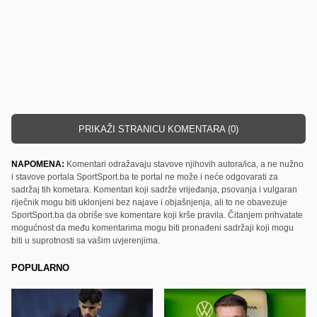
PRIKAŽI STRANICU KOMENTARA (0)
NAPOMENA:
Komentari odražavaju stavove njihovih autora/ica, a ne nužno
i stavove portala SportSport.ba te portal ne može i neće odgovarati za
sadržaj tih kometara. Komentari koji sadrže vrijeđanja, psovanja i vulgaran
riječnik mogu biti uklonjeni bez najave i objašnjenja, ali to ne obavezuje
SportSport.ba da obriše sve komentare koji krše pravila. Čitanjem prihvatate
mogućnost da među komentarima mogu biti pronađeni sadržaji koji mogu
biti u suprotnosti sa vašim uvjerenjima.
POPULARNO