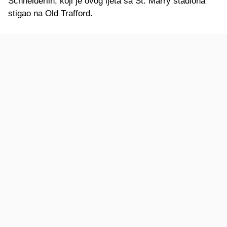
Schneiderlin, koji je ovog ljeta sa St. Marry stadiona
stigao na Old Trafford.