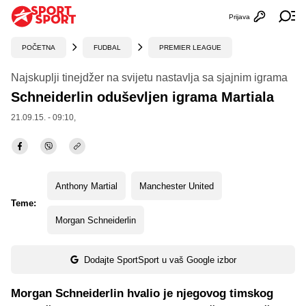
Prijava
Otvori profi
Ot
POČETNA
FUDBAL
PREMIER LEAGUE
Najskuplji tinejdžer na svijetu nastavlja sa sjajnim igrama
Schneiderlin oduševljen igrama Martiala
21.09.15. - 09:10,
Anthony Martial
Manchester United
Teme:
Morgan Schneiderlin
Dodajte SportSport u vaš Google izbor
Morgan Schneiderlin hvalio je njegovog timskog