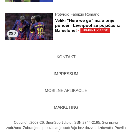
Potvrdio Fabrizio Romano
Veliki "Here we go" malo prije
ponoći - Liverpool se pojačao iz
·
Barcelone!
UDARNA VIJEST
2
KONTAKT
IMPRESSUM
MOBILNE APLIKACIJE
MARKETING
Copyright 2008-26. SportSport d.o.o. ISSN 2744-2195. Sva prava
zadržana. Zabranjeno preuzimanje sadržaja bez dozvole izdavača.
Pravila