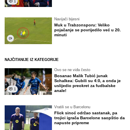
1
Navijači bijesni
Muk u Trabzonsporu: Veliko
pojačanje se povrijedilo već u 20.
minuti
NAJČITANIJE IZ KATEGORIJE
Ovo se ne viđa često
Bosanac Malik Tubić junak
Schalkea: Gubili su 4:0, a onda je
uslijedio preokret za fudbalske
1
anale!
Vratili se u Barcelonu
Flick sinoć održao sastanak, pa
trojici igrača Barcelone saopštio da
napuste pripreme