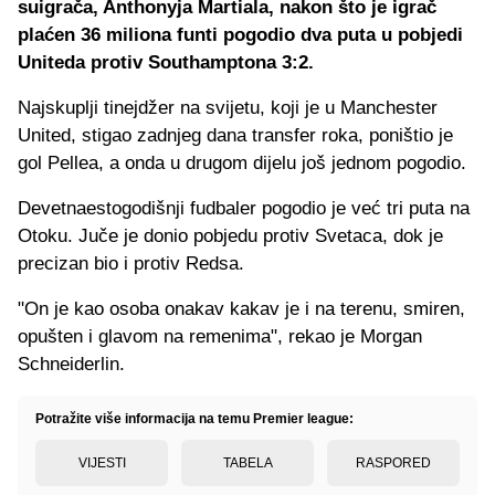
suigrača, Anthonyja Martiala, nakon što je igrač
plaćen 36 miliona funti pogodio dva puta u pobjedi
Uniteda protiv Southamptona 3:2.
Najskuplji tinejdžer na svijetu, koji je u Manchester
United, stigao zadnjeg dana transfer roka, poništio je
gol Pellea, a onda u drugom dijelu još jednom pogodio.
Devetnaestogodišnji fudbaler pogodio je već tri puta na
Otoku. Juče je donio pobjedu protiv Svetaca, dok je
precizan bio i protiv Redsa.
"On je kao osoba onakav kakav je i na terenu, smiren,
opušten i glavom na remenima", rekao je Morgan
Schneiderlin.
Potražite više informacija na temu Premier league:
VIJESTI
TABELA
RASPORED