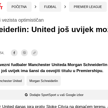
POČETNA
FUDBAL
PREMIER LEAGUE
 vezista optimističan
iderlin: United još uvijek m
:54,
vezni fudbaler Manchester Uniteda Morgan Schneiderlin
 još uvijek ima šansi da osvojiti titulu u Premiershipu.
nchester United
Morgan Schneiderlin
Dodajte SportSport u vaš Google izbor
 United danas igra protiv Stoke Cityja na domaćem terenu, 