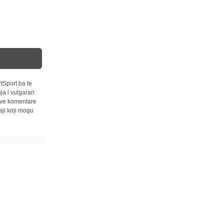
tSport.ba te
ja i vulgaran
 sve komentare
ji koji mogu