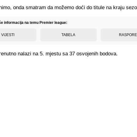
inimo, onda smatram da možemo doći do titule na kraju sezo
iše informacija na temu Premier league:
VIJESTI
TABELA
RASPOR
renutno nalazi na 5. mjestu sa 37 osvojenih bodova.