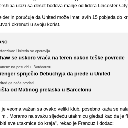
rshipa ulazi sa deset bodova manje od lidera Leicester City
eiderlin poručuje da United može imati svih 15 pobjeda do k
tvari okrenuti u svoju korist.
ANO
efanzivac Uniteda se oporavlja
haw se uskoro vraća na teren nakon teške povrede
rancuz na posudbi u Bordeauxu
enger spriječio Debuchyja da pređe u United
ited ga neće prodati
išta od Matinog prelaska u Barcelonu
 je veoma važan sa ovako veliki klub, posebno kada se nala
o mi. Moramo na svaku sljedeću utakmicu gledati kao da je fi
iti sve utakmice do kraja", rekao je Francuz i dodao: