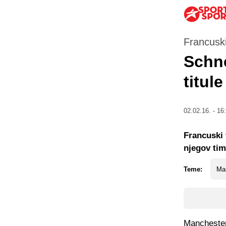
Francuski
Schne
titule
02.02.16. - 16
Francuski 
njegov tim
Teme:
Ma
Manchester