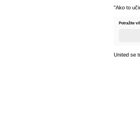
"Ako to uč
Potražite v
United se t