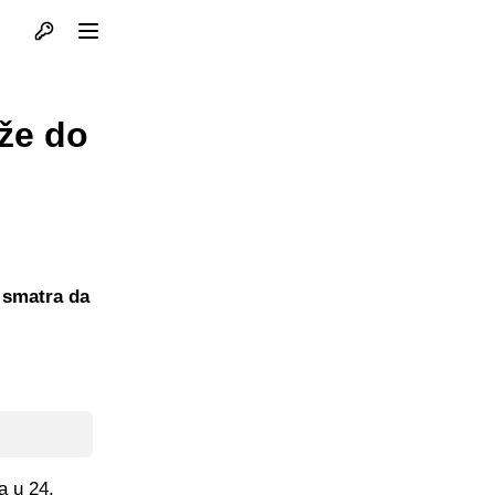
Otvori profil
Otvori meni
ože do
 smatra da
a u 24.