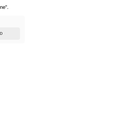
ne".
ED