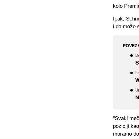
kolo Premie
Ipak, Schn
i da može s
POVEZ
D
S
F
W
Un
N
"Svaki meč
poziciji ka
moramo dob