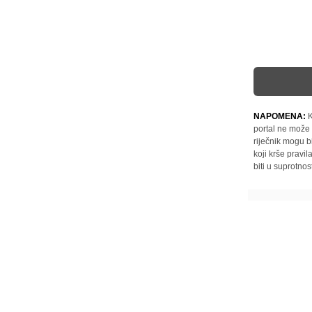
NAPOMENA:
K
portal ne može 
riječnik mogu b
koji krše pravi
biti u suprotnos