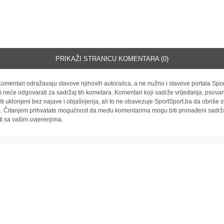
PRIKAŽI STRANICU KOMENTARA (0)
omentari odražavaju stavove njihovih autora/ica, a ne nužno i stavove portala Spor
i neće odgovarati za sadržaj tih kometara. Komentari koji sadrže vrijeđanja, psovan
iti uklonjeni bez najave i objašnjenja, ali to ne obavezuje SportSport.ba da obriše
la. Čitanjem prihvatate mogućnost da među komentarima mogu biti pronađeni sadrža
ti sa vašim uvjerenjima.