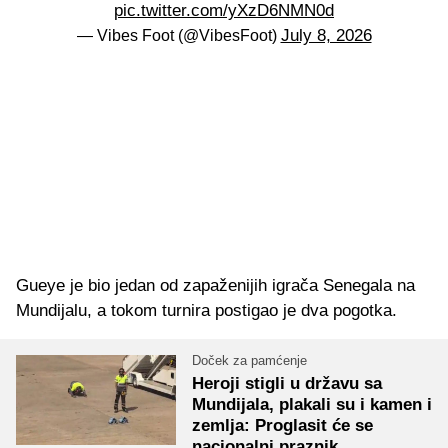
pic.twitter.com/yXzD6NMN0d
July 8, 2026
— Vibes Foot (@VibesFoot)
Gueye je bio jedan od zapaženijih igrača Senegala na
Mundijalu, a tokom turnira postigao je dva pogotka.
Doček za pamćenje
Heroji stigli u državu sa
Mundijala, plakali su i kamen i
zemlja: Proglasit će se
nacionalni praznik