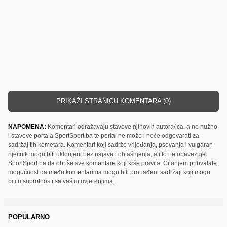
PRIKAŽI STRANICU KOMENTARA (0)
NAPOMENA:
Komentari odražavaju stavove njihovih autora/ica, a ne nužno
i stavove portala SportSport.ba te portal ne može i neće odgovarati za
sadržaj tih kometara. Komentari koji sadrže vrijeđanja, psovanja i vulgaran
riječnik mogu biti uklonjeni bez najave i objašnjenja, ali to ne obavezuje
SportSport.ba da obriše sve komentare koji krše pravila. Čitanjem prihvatate
mogućnost da među komentarima mogu biti pronađeni sadržaji koji mogu
biti u suprotnosti sa vašim uvjerenjima.
POPULARNO