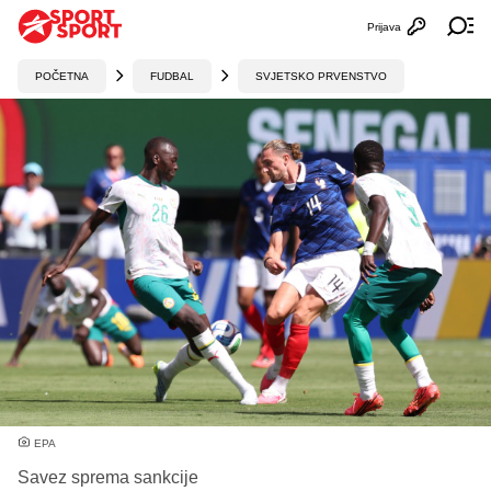
Prijava
Otvori profi
Ot
POČETNA
FUDBAL
SVJETSKO PRVENSTVO
EPA
Savez sprema sankcije