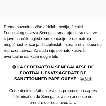
Prema navodima više afričkih medija, čelnici
Fudbalskog saveza Senegala smatraju da su ovakve
izjave narušile ugled reprezentacije te razmatraju
mogućnost izricanja disciplinskih mjera protiv iskusnog
reprezentativca. Za sada nije poznato kakve bi
eventualne sankcije mogle biti.
🔴 𝗟𝗔 𝗙𝗘́𝗗𝗘́𝗥𝗔𝗧𝗜𝗢𝗡 𝗦𝗘́𝗡𝗘́𝗚𝗔𝗟𝗔𝗜𝗦𝗘 𝗗𝗘
𝗙𝗢𝗢𝗧𝗕𝗔𝗟𝗟 𝗘𝗡𝗩𝗜𝗦𝗔𝗚𝗘𝗥𝗔𝗜𝗧 𝗗𝗘
𝗦𝗔𝗡𝗖𝗧𝗜𝗢𝗡𝗡𝗘𝗥 𝗣𝗔𝗣𝗘 𝗚𝗨𝗘𝗬𝗘 ! 😬🇸🇳
Cette décision fait suite à ses propos tenus après
l’élimination du Sénégal et à son annonce de
prendre du recul avec la…