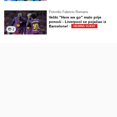
Potvrdio Fabrizio Romano
Veliki "Here we go" malo prije
ponoći - Liverpool se pojačao iz
·
Barcelone!
UDARNA VIJEST
2