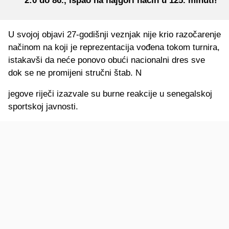
2:0 do 86., ispao na najgori način u 125. minuti!
U svojoj objavi 27-godišnji veznjak nije krio razočarenje
načinom na koji je reprezentacija vođena tokom turnira,
istakavši da neće ponovo obući nacionalni dres sve
dok se ne promijeni stručni štab. N
jegove riječi izazvale su burne reakcije u senegalskoj
sportskoj javnosti.