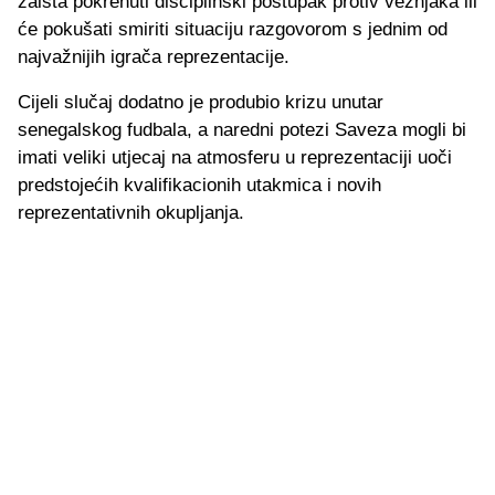
zaista pokrenuti disciplinski postupak protiv veznjaka ili
će pokušati smiriti situaciju razgovorom s jednim od
najvažnijih igrača reprezentacije.
Cijeli slučaj dodatno je produbio krizu unutar
senegalskog fudbala, a naredni potezi Saveza mogli bi
imati veliki utjecaj na atmosferu u reprezentaciji uoči
predstojećih kvalifikacionih utakmica i novih
reprezentativnih okupljanja.