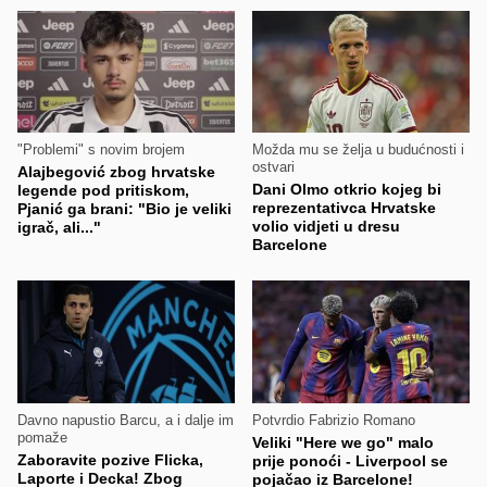
"Problemi" s novim brojem
Možda mu se želja u budućnosti i
ostvari
Alajbegović zbog hrvatske
Dani Olmo otkrio kojeg bi
legende pod pritiskom,
reprezentativca Hrvatske
Pjanić ga brani: "Bio je veliki
volio vidjeti u dresu
igrač, ali..."
Barcelone
Davno napustio Barcu, a i dalje im
Potvrdio Fabrizio Romano
pomaže
Veliki "Here we go" malo
Zaboravite pozive Flicka,
prije ponoći - Liverpool se
Laporte i Decka! Zbog
pojačao iz Barcelone!