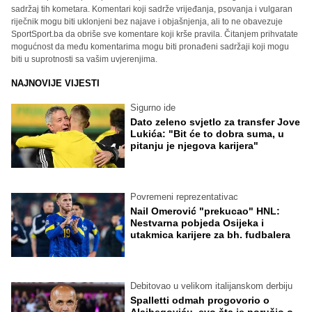
sadržaj tih kometara. Komentari koji sadrže vrijeđanja, psovanja i vulgaran
riječnik mogu biti uklonjeni bez najave i objašnjenja, ali to ne obavezuje
SportSport.ba da obriše sve komentare koji krše pravila. Čitanjem prihvatate
mogućnost da među komentarima mogu biti pronađeni sadržaji koji mogu
biti u suprotnosti sa vašim uvjerenjima.
NAJNOVIJE VIJESTI
Sigurno ide
Dato zeleno svjetlo za transfer Jove
Lukića: "Bit će to dobra suma, u
pitanju je njegova karijera"
Povremeni reprezentativac
Nail Omerović "prekucao" HNL:
Nestvarna pobjeda Osijeka i
utakmica karijere za bh. fudbalera
Debitovao u velikom italijanskom derbiju
Spalletti odmah progovorio o
Alajbegoviću, evo šta je poručio o