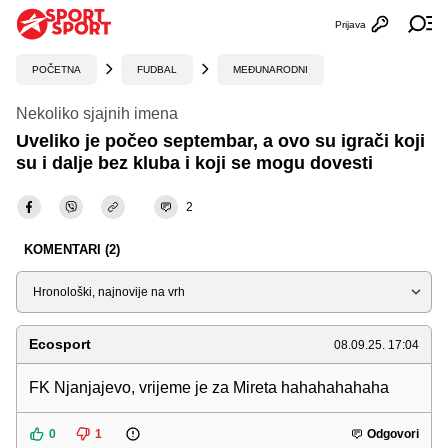
Prijava
Otvori profi
Ot
POČETNA
FUDBAL
MEĐUNARODNI
Nekoliko sjajnih imena
Uveliko je počeo septembar, a ovo su igrači koji
su i dalje bez kluba i koji se mogu dovesti
2
KOMENTARI (2)
Sortiraj
Ecosport
08.09.25. 17:04
FK Njanjajevo, vrijeme je za Mireta hahahahahaha
0
1
Odgovori