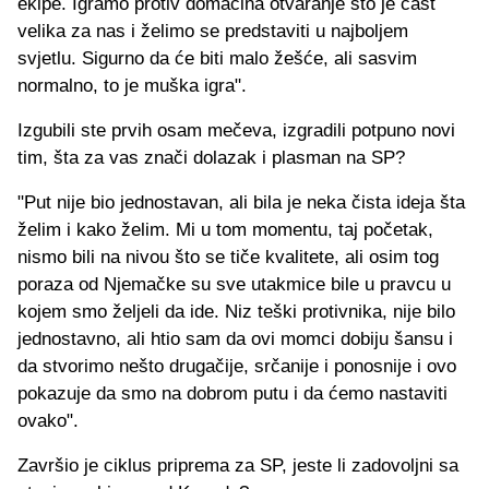
ekipe. Igramo protiv domaćina otvaranje što je čast
velika za nas i želimo se predstaviti u najboljem
svjetlu. Sigurno da će biti malo žešće, ali sasvim
normalno, to je muška igra".
Izgubili ste prvih osam mečeva, izgradili potpuno novi
tim, šta za vas znači dolazak i plasman na SP?
"Put nije bio jednostavan, ali bila je neka čista ideja šta
želim i kako želim. Mi u tom momentu, taj početak,
nismo bili na nivou što se tiče kvalitete, ali osim tog
poraza od Njemačke su sve utakmice bile u pravcu u
kojem smo željeli da ide. Niz teški protivnika, nije bilo
jednostavno, ali htio sam da ovi momci dobiju šansu i
da stvorimo nešto drugačije, srčanije i ponosnije i ovo
pokazuje da smo na dobrom putu i da ćemo nastaviti
ovako".
Završio je ciklus priprema za SP, jeste li zadovoljni sa