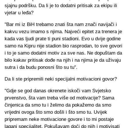
sjajnu podršku. Da li je to dodatni pritisak za ekipu ili
vjetar u leđa?
"Bar mi iz BiH trebamo znati šta nam znači navijači i
kakvu vezu imamo s njima. Najveći epitet za trenera je
kada vas ljudi prate ti puni stadioni. Evo u dvije godine
samo na Kipru nije stadion bio rasprodan, to sve govori
i to je samo dodatni motiv za sve nas. Ne dopuštam da
bilo kakav pritisak dođe na njih i na njima je da uživaju
sutra i da budu ponosni što su tu".
Da li ste pripremili neki specijalni motivacioni govor?
"Gdje se god danas okrenete iskoči vam Svjetsko
prvenstvo, šta vam treba više od motivacije? Sama
činjenica da smo tu i želimo da pokažemo da smo
vrijedni ovoga što smo došli i što smo tu. Uvijek
pripremam neke motivacione govore i to mi postaje
lagani specijalitet. Pokušavam doći do njih i motivisati