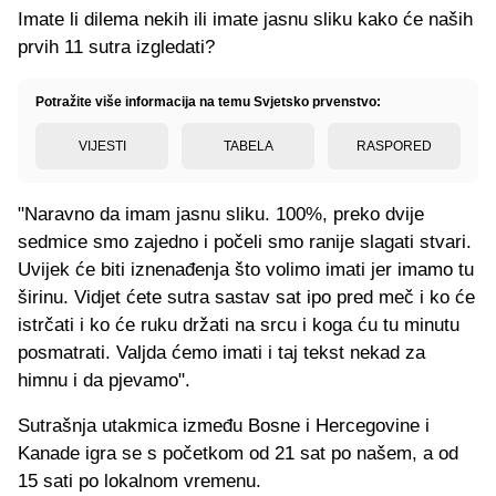
Imate li dilema nekih ili imate jasnu sliku kako će naših
prvih 11 sutra izgledati?
Potražite više informacija na temu Svjetsko prvenstvo:
VIJESTI
TABELA
RASPORED
"Naravno da imam jasnu sliku. 100%, preko dvije
sedmice smo zajedno i počeli smo ranije slagati stvari.
Uvijek će biti iznenađenja što volimo imati jer imamo tu
širinu. Vidjet ćete sutra sastav sat ipo pred meč i ko će
istrčati i ko će ruku držati na srcu i koga ću tu minutu
posmatrati. Valjda ćemo imati i taj tekst nekad za
himnu i da pjevamo".
Sutrašnja utakmica između Bosne i Hercegovine i
Kanade igra se s početkom od 21 sat po našem, a od
15 sati po lokalnom vremenu.