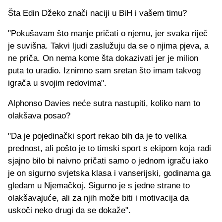
Šta Edin Džeko znači naciji u BiH i vašem timu?
"Pokušavam što manje pričati o njemu, jer svaka riječ
je suvišna. Takvi ljudi zaslužuju da se o njima pjeva, a
ne priča. On nema kome šta dokazivati jer je milion
puta to uradio. Iznimno sam sretan što imam takvog
igrača u svojim redovima".
Alphonso Davies neće sutra nastupiti, koliko nam to
olakšava posao?
"Da je pojedinački sport rekao bih da je to velika
prednost, ali pošto je to timski sport s ekipom koja radi
sjajno bilo bi naivno pričati samo o jednom igraču iako
je on sigurno svjetska klasa i vanserijski, godinama ga
gledam u Njemačkoj. Sigurno je s jedne strane to
olakšavajuće, ali za njih može biti i motivacija da
uskoči neko drugi da se dokaže".