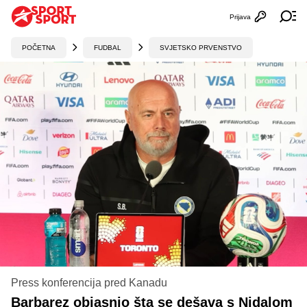
Prijava
Otvori profi
Ot
POČETNA
FUDBAL
SVJETSKO PRVENSTVO
Press konferencija pred Kanadu
Barbarez objasnio šta se dešava s Nidalom