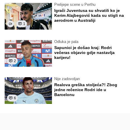
Prelijepe scene u Perthu
Igrači Juventusa su shvatili ko je
Kerim Alajbegović kada su stigli na
aerodrom u Australiji
1
Odluka je pala
Sapunici je došao kraj: Rodri
večeras objavio gdje nastavlja
karijeru!
2
Nije zadovoljan
Realova greška stoljeća?! Zbog
jedne rečenice Rodri ide u
Barcelonu
6