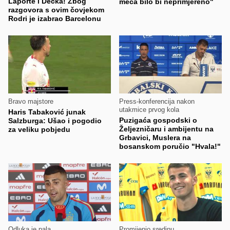
Laporte i Decka! Zbog
meča bilo bi neprimjereno"
razgovora s ovim čovjekom
Rodri je izabrao Barcelonu
Bravo majstore
Press-konferencija nakon
utakmice prvog kola
Haris Tabaković junak
Puzigaća gospodski o
Salzburga: Ušao i pogodio
Željezničaru i ambijentu na
za veliku pobjedu
Grbavici, Muslera na
bosanskom poručio "Hvala!"
Odluka je pala
Promijenio sredinu