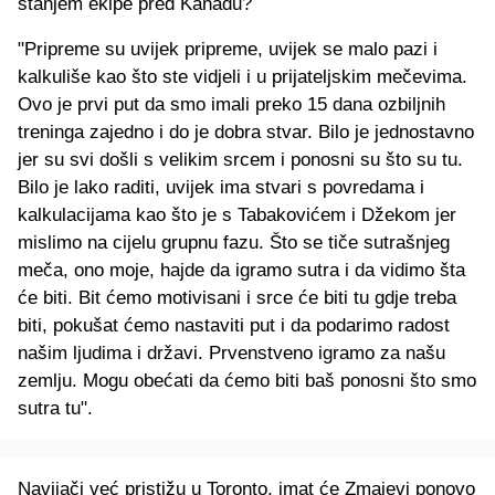
stanjem ekipe pred Kanadu?
"Pripreme su uvijek pripreme, uvijek se malo pazi i
kalkuliše kao što ste vidjeli i u prijateljskim mečevima.
Ovo je prvi put da smo imali preko 15 dana ozbiljnih
treninga zajedno i do je dobra stvar. Bilo je jednostavno
jer su svi došli s velikim srcem i ponosni su što su tu.
Bilo je lako raditi, uvijek ima stvari s povredama i
kalkulacijama kao što je s Tabakovićem i Džekom jer
mislimo na cijelu grupnu fazu. Što se tiče sutrašnjeg
meča, ono moje, hajde da igramo sutra i da vidimo šta
će biti. Bit ćemo motivisani i srce će biti tu gdje treba
biti, pokušat ćemo nastaviti put i da podarimo radost
našim ljudima i državi. Prvenstveno igramo za našu
zemlju. Mogu obećati da ćemo biti baš ponosni što smo
sutra tu".
Navijači već pristižu u Toronto, imat će Zmajevi ponovo