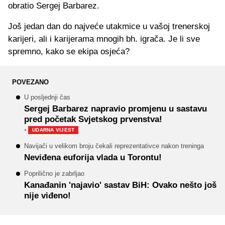
obratio Sergej Barbarez.
Još jedan dan do najveće utakmice u vašoj trenerskoj
karijeri, ali i karijerama mnogih bh. igrača. Je li sve
spremno, kako se ekipa osjeća?
POVEZANO
U posljednji čas
Sergej Barbarez napravio promjenu u sastavu
pred početak Svjetskog prvenstva!
·
UDARNA VIJEST
Navijači u velikom broju čekali reprezentativce nakon treninga
Neviđena euforija vlada u Torontu!
Poprilično je zabrljao
Kanađanin 'najavio' sastav BiH: Ovako nešto još
nije viđeno!