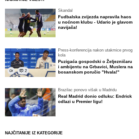
Skandal
Fudbalska zvijezda napravila haos
u noćnom klubu - Udario je glavom
navijača!
Press-konferencija nakon utakmice prvog
kola
Puzigaća gospodski o Željezničaru
i ambijentu na Grbavici, Muslera na
2
bosanskom poručio "Hvala!"
Brazilac ponovo višak u Madridu
Real Madrid donio odluku: Endrick
odlazi u Premier ligu!
NAJČITANIJE IZ KATEGORIJE