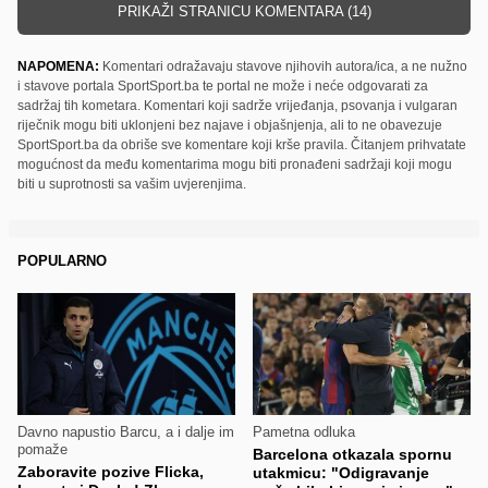
PRIKAŽI STRANICU KOMENTARA (14)
NAPOMENA:
Komentari odražavaju stavove njihovih autora/ica, a ne nužno
i stavove portala SportSport.ba te portal ne može i neće odgovarati za
sadržaj tih kometara. Komentari koji sadrže vrijeđanja, psovanja i vulgaran
riječnik mogu biti uklonjeni bez najave i objašnjenja, ali to ne obavezuje
SportSport.ba da obriše sve komentare koji krše pravila. Čitanjem prihvatate
mogućnost da među komentarima mogu biti pronađeni sadržaji koji mogu
biti u suprotnosti sa vašim uvjerenjima.
POPULARNO
Davno napustio Barcu, a i dalje im
Pametna odluka
pomaže
Barcelona otkazala spornu
Zaboravite pozive Flicka,
utakmicu: "Odigravanje