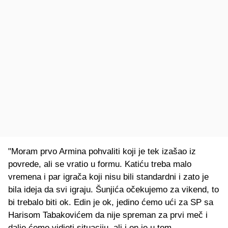
"Moram prvo Armina pohvaliti koji je tek izašao iz
povrede, ali se vratio u formu. Katiću treba malo
vremena i par igrača koji nisu bili standardni i zato je
bila ideja da svi igraju. Šunjića očekujemo za vikend, to
bi trebalo biti ok. Edin je ok, jedino ćemo ući za SP sa
Harisom Tabakovićem da nije spreman za prvi meč i
dalje ćemo vidjeti situaciju, ali i on je u tom