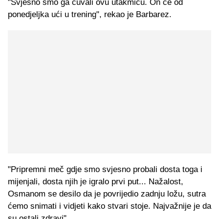
"Svjesno smo ga čuvali ovu utakmicu. On će od
ponedjeljka ući u trening", rekao je Barbarez.
"Pripremni meč gdje smo svjesno probali dosta toga i
mijenjali, dosta njih je igralo prvi put... Nažalost,
Osmanom se desilo da je povrijedio zadnju ložu, sutra
ćemo snimati i vidjeti kako stvari stoje. Najvažnije je da
su ostali zdravi".