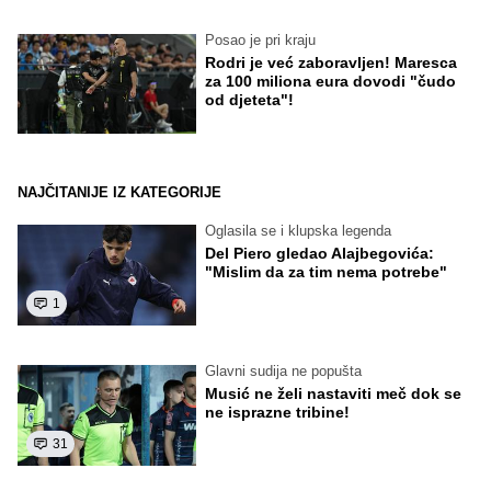
Posao je pri kraju
Rodri je već zaboravljen! Maresca
za 100 miliona eura dovodi "čudo
od djeteta"!
NAJČITANIJE IZ KATEGORIJE
Oglasila se i klupska legenda
Del Piero gledao Alajbegovića:
"Mislim da za tim nema potrebe"
1
Glavni sudija ne popušta
Musić ne želi nastaviti meč dok se
ne isprazne tribine!
31