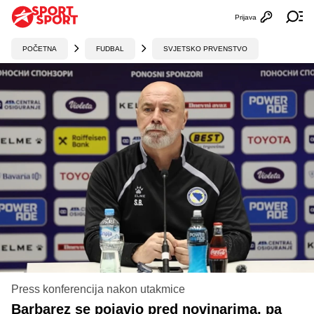
Prijava
Otvori profi
Ot
POČETNA
FUDBAL
SVJETSKO PRVENSTVO
Press konferencija nakon utakmice
Barbarez se pojavio pred novinarima, pa