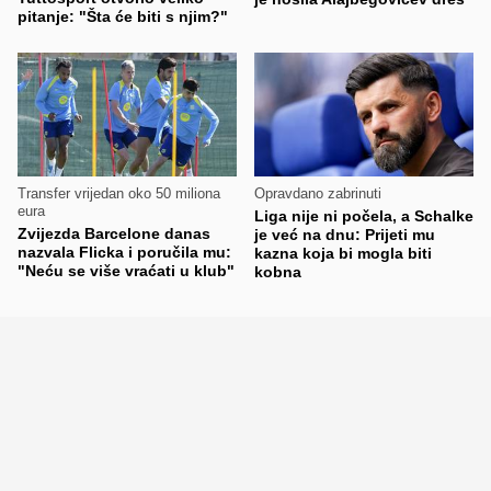
pitanje: "Šta će biti s njim?"
Transfer vrijedan oko 50 miliona
Opravdano zabrinuti
eura
Liga nije ni počela, a Schalke
Zvijezda Barcelone danas
je već na dnu: Prijeti mu
nazvala Flicka i poručila mu:
kazna koja bi mogla biti
"Neću se više vraćati u klub"
kobna