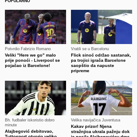
POPULARNO
Potvrdio Fabrizio Romano
Vratili se u Barcelonu
Veliki "Here we go" malo
Flick sinoć održao sastanak,
prije ponoći - Liverpool se
pa trojici igrača Barcelone
pojačao iz Barcelone!
saopštio da napuste
pripreme
Bh. fudbaler iskoristio dobro
Velika navijačica Juventusa
minute
Kakav prizor! Njena
Alajbegović debitovao,
stražnjica ukrala pažnju dok
Tuttosport otvorio veliko
je nosila Alajbegovićev dres