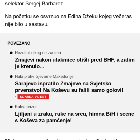
selektor Sergej Barbarez.
Na početku se osvrnuo na Edina Džeku kojeg večeras
nije bilo u sastavu.
POVEZANO
Rezultat nikog ne zanima
Zmajevi nakon utakmice otišli pred BHF, a zatim
je krenulo...
Nula protiv Sjeverne Makedonije
Sarajevo ispratilo Zmajeve na Svjetsko
prvenstvo! Na Koševu su falili samo golovi!
·
UDARNA VIJEST
Kakvi prizori
Ljiljani u zraku, ruke na srcu, himna BiH i scene
s Koševa za pamćenje!