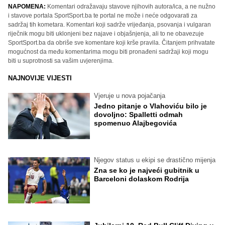
NAPOMENA:
Komentari odražavaju stavove njihovih autora/ica, a ne nužno
i stavove portala SportSport.ba te portal ne može i neće odgovarati za
sadržaj tih kometara. Komentari koji sadrže vrijeđanja, psovanja i vulgaran
riječnik mogu biti uklonjeni bez najave i objašnjenja, ali to ne obavezuje
SportSport.ba da obriše sve komentare koji krše pravila. Čitanjem prihvatate
mogućnost da među komentarima mogu biti pronađeni sadržaji koji mogu
biti u suprotnosti sa vašim uvjerenjima.
NAJNOVIJE VIJESTI
Vjeruje u nova pojačanja
Jedno pitanje o Vlahoviću bilo je
dovoljno: Spalletti odmah
spomenuo Alajbegovića
Njegov status u ekipi se drastično mijenja
Zna se ko je najveći gubitnik u
Barceloni dolaskom Rodrija