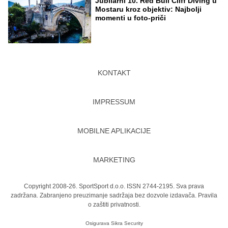
Jubilarni 10. Red Bull Cliff Diving u
Mostaru kroz objektiv: Najbolji
momenti u foto-priči
KONTAKT
IMPRESSUM
MOBILNE APLIKACIJE
MARKETING
Copyright 2008-26. SportSport d.o.o. ISSN 2744-2195. Sva prava
zadržana. Zabranjeno preuzimanje sadržaja bez dozvole izdavača.
Pravila
o zaštiti privatnosti.
Osigurava
Sikra Security