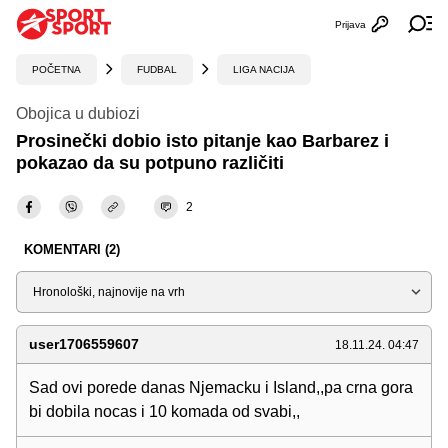
Prijava
Otvori profi
Ot
POČETNA
FUDBAL
LIGA NACIJA
Obojica u dubiozi
Prosinečki dobio isto pitanje kao Barbarez i
pokazao da su potpuno različiti
2
KOMENTARI (2)
Sortiraj
user1706559607
18.11.24. 04:47
Sad ovi porede danas Njemacku i Island,,pa crna gora
bi dobila nocas i 10 komada od svabi,,