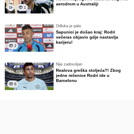
aerodrom u Australiji
1
Odluka je pala
Sapunici je došao kraj: Rodri
večeras objavio gdje nastavlja
karijeru!
2
Nije zadovoljan
Realova greška stoljeća?! Zbog
jedne rečenice Rodri ide u
Barcelonu
6