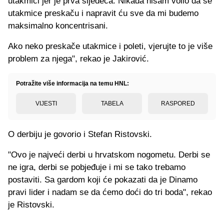
utakmici jer je prva sljedeća. Nikada nisam volio da se
utakmice preskaču i napravit ću sve da mi budemo
maksimalno koncentrisani.
Ako neko preskače utakmice i poleti, vjerujte to je više
problem za njega", rekao je Jakirović.
Potražite više informacija na temu HNL:
VIJESTI
TABELA
RASPORED
O derbiju je govorio i Stefan Ristovski.
"Ovo je najveći derbi u hrvatskom nogometu. Derbi se
ne igra, derbi se pobjeđuje i mi se tako trebamo
postaviti. Sa gardom koji će pokazati da je Dinamo
pravi lider i nadam se da ćemo doći do tri boda", rekao
je Ristovski.