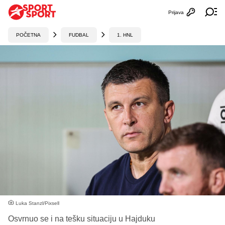
Prijava
Otvori profi
Ot
POČETNA
FUDBAL
1. HNL
Luka Stanzl/Pixsell
Osvrnuo se i na tešku situaciju u Hajduku