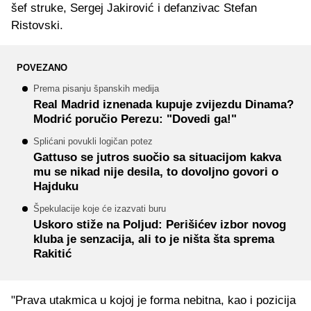
šef struke, Sergej Jakirović i defanzivac Stefan
Ristovski.
POVEZANO
Prema pisanju španskih medija
Real Madrid iznenada kupuje zvijezdu Dinama?
Modrić poručio Perezu: "Dovedi ga!"
Splićani povukli logičan potez
Gattuso se jutros suočio sa situacijom kakva
mu se nikad nije desila, to dovoljno govori o
Hajduku
Špekulacije koje će izazvati buru
Uskoro stiže na Poljud: Perišićev izbor novog
kluba je senzacija, ali to je ništa šta sprema
Rakitić
"Prava utakmica u kojoj je forma nebitna, kao i pozicija