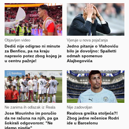
Objavljen video
Vjeruje u nova pojačanja
Dedić nije odigrao ni minute
Jedno pitanje o Vlahoviću
za Benficu, pa na kraju
bilo je dovoljno: Spalletti
napravio potez zbog kojeg je
odmah spomenuo
u centru pažnje!
Alajbegovića
Ne zanima ih odlazak iz Reala
Nije zadovoljan
Jose Mourinho im poručio
Realova greška stoljeća?!
da ne računa na njih, pa ga
Zbog jedne rečenice Rodri
šokirali odgovorom: "Ne
ide u Barcelonu
idemo nigdje"