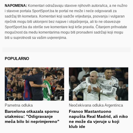
NAPOMENA:
Komentari odražavaju stavove njihovih autora/ica, a ne nužno
i stavove portala SportSport.ba te portal ne može i neće odgovarati za
sadržaj tih kometara. Komentari koji sadrže vrijeđanja, psovanja i vulgaran
riječnik mogu biti uklonjeni bez najave i objašnjenja, ali to ne obavezuje
SportSport.ba da obriše sve komentare koji krše pravila. Čitanjem prihvatate
mogućnost da među komentarima mogu biti pronađeni sadržaji koji mogu
biti u suprotnosti sa vašim uvjerenjima.
POPULARNO
Pametna odluka
Neočekivana odluka Argentinca
Barcelona otkazala spornu
Franco Mastantuono
utakmicu: "Odigravanje
napušta Real Madrid, ali niko
meča bilo bi neprimjereno"
ne može da vjeruje u koji
klub ide