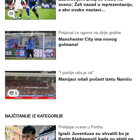
scenu: Želi nazad u reprezentaciju,
a ako ovako nastavi...
Potpisat će ugovor na dvije godine
Manchester City ima novog
golmana!
"I poslije rata je rat"
Manijaci odali počast Izetu Naniću
1
NAJČITANIJE IZ KATEGORIJE
Prelijepe scene u Perthu
Igrači Juventusa su shvatili ko je
Kerim Alajbegović kada su stigli na