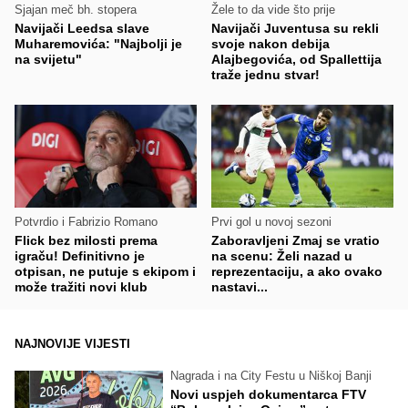
Sjajan meč bh. stopera
Žele to da vide što prije
Navijači Leedsa slave
Navijači Juventusa su rekli
Muharemovića: "Najbolji je
svoje nakon debija
na svijetu"
Alajbegovića, od Spallettija
traže jednu stvar!
Potvrdio i Fabrizio Romano
Prvi gol u novoj sezoni
Flick bez milosti prema
Zaboravljeni Zmaj se vratio
igraču! Definitivno je
na scenu: Želi nazad u
otpisan, ne putuje s ekipom i
reprezentaciju, a ako ovako
može tražiti novi klub
nastavi...
NAJNOVIJE VIJESTI
Nagrada i na City Festu u Niškoj Banji
Novi uspjeh dokumentarca FTV