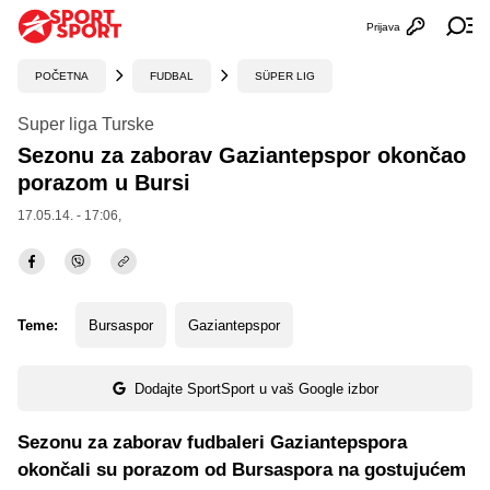
Prijava
Otvori profi
Ot
POČETNA
FUDBAL
SÜPER LIG
Super liga Turske
Sezonu za zaborav Gaziantepspor okončao
porazom u Bursi
17.05.14. - 17:06,
Teme:
Bursaspor
Gaziantepspor
Dodajte SportSport u vaš Google izbor
Sezonu za zaborav fudbaleri Gaziantepspora
okončali su porazom od Bursaspora na gostujućem