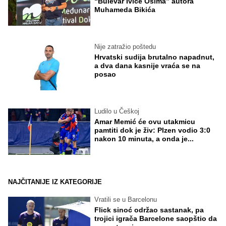
“Bulevar Ivice Osima” autora
Muhameda Bikića
Nije zatražio poštedu
Hrvatski sudija brutalno napadnut,
a dva dana kasnije vraća se na
posao
Ludilo u Češkoj
Amar Memić će ovu utakmicu
pamtiti dok je živ: Plzen vodio 3:0
nakon 10 minuta, a onda je...
NAJČITANIJE IZ KATEGORIJE
Vratili se u Barcelonu
Flick sinoć održao sastanak, pa
trojici igrača Barcelone saopštio da