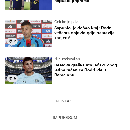
napuste pripreme
Odluka je pala
Sapunici je došao kraj: Rodri
večeras objavio gdje nastavlja
karijeru!
2
Nije zadovoljan
Realova greška stoljeća?! Zbog
jedne rečenice Rodri ide u
Barcelonu
6
KONTAKT
IMPRESSUM