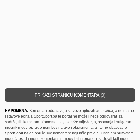
PRIKAŽI STRANICU KOMENTARA (0)
NAPOMENA:
Komentari odražavaju stavove njihovih autora/ica, a ne nužno
i stavove portala SportSport.ba te portal ne može i neće odgovarati za
sadržaj tih kometara. Komentari koji sadrže vrijeđanja, psovanja i vulgaran
riječnik mogu biti uklonjeni bez najave i objašnjenja, ali to ne obavezuje
SportSport.ba da obriše sve komentare koji krše pravila. Čitanjem prihvatate
mogućnost da među komentarima mogu biti pronađeni sadržaji koji mogu