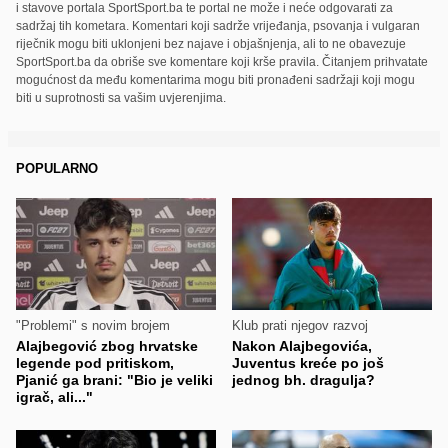
i stavove portala SportSport.ba te portal ne može i neće odgovarati za
sadržaj tih kometara. Komentari koji sadrže vrijeđanja, psovanja i vulgaran
riječnik mogu biti uklonjeni bez najave i objašnjenja, ali to ne obavezuje
SportSport.ba da obriše sve komentare koji krše pravila. Čitanjem prihvatate
mogućnost da među komentarima mogu biti pronađeni sadržaji koji mogu
biti u suprotnosti sa vašim uvjerenjima.
POPULARNO
"Problemi" s novim brojem
Klub prati njegov razvoj
Alajbegović zbog hrvatske
Nakon Alajbegovića,
legende pod pritiskom,
Juventus kreće po još
Pjanić ga brani: "Bio je veliki
jednog bh. dragulja?
igrač, ali..."