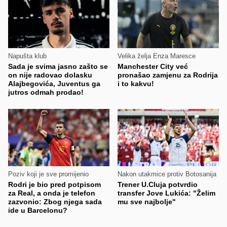
Napušta klub
Velika želja Enza Maresce
Sada je svima jasno zašto se
Manchester City već
on nije radovao dolasku
pronašao zamjenu za Rodrija
Alajbegovića, Juventus ga
i to kakvu!
jutros odmah prodao!
Poziv koji je sve promijenio
Nakon utakmice protiv Botosanija
Rodri je bio pred potpisom
Trener U.Cluja potvrdio
za Real, a onda je telefon
transfer Jove Lukića: "Želim
zazvonio: Zbog njega sada
mu sve najbolje"
ide u Barcelonu?