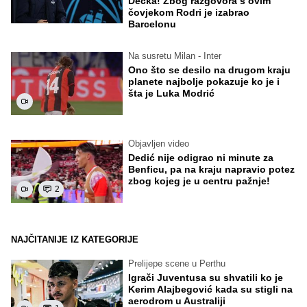
Decka! Zbog razgovora s ovim
čovjekom Rodri je izabrao
Barcelonu
Na susretu Milan - Inter
Ono što se desilo na drugom kraju
planete najbolje pokazuje ko je i
šta je Luka Modrić
Objavljen video
Dedić nije odigrao ni minute za
Benficu, pa na kraju napravio potez
zbog kojeg je u centru pažnje!
2
NAJČITANIJE IZ KATEGORIJE
Prelijepe scene u Perthu
Igrači Juventusa su shvatili ko je
Kerim Alajbegović kada su stigli na
aerodrom u Australiji