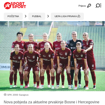
Prijava
Otvori profi
Ot
POČETNA
FUDBAL
UEFA LIGA PRVAKA (Ž)
SFK 2000 Sarajevo
Nova pobjeda za aktuelne prvakinje Bosne i Hercegovine