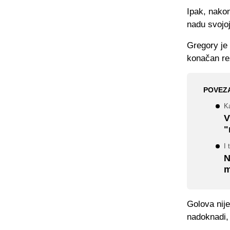
Ipak, nakon
nadu svojoj
Gregory je 
konačan re
POVEZ
K
V
"
I 
N
m
Golova nije
nadoknadi, 