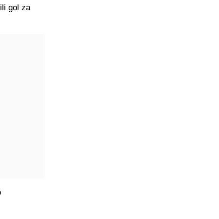
li gol za
o