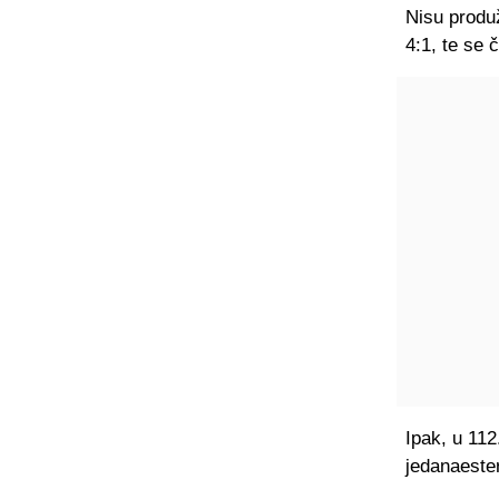
Nisu produž
4:1, te se 
Ipak, u 112
jedanaester