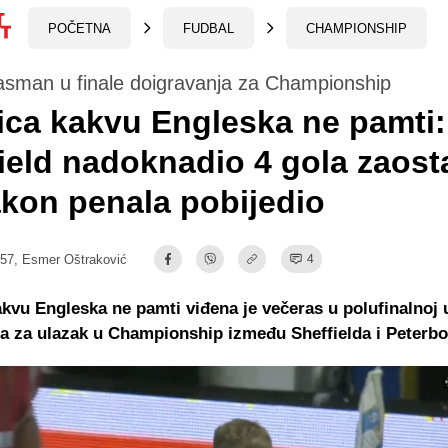
POČETNA
FUDBAL
CHAMPIONSHIP
plasman u finale doigravanja za Championship
ca kakvu Engleska ne pamti:
ield nadoknadio 4 gola zaost
kon penala pobijedio
:57,
Esmer Oštraković
4
kvu Engleska ne pamti viđena je večeras u polufinalnoj 
a za ulazak u Championship između Sheffielda i Peterb