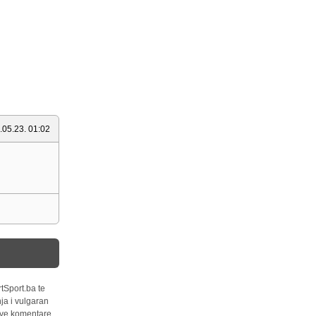
.05.23. 01:02
tSport.ba te
ja i vulgaran
 sve komentare