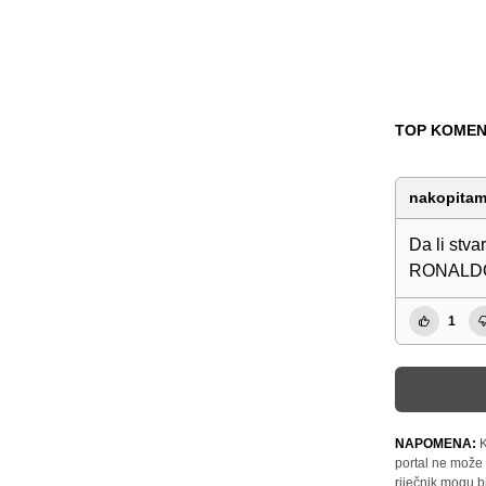
TOP KOMEN
nakopita
Da li stva
RONALDO
1
NAPOMENA:
K
portal ne može 
riječnik mogu b