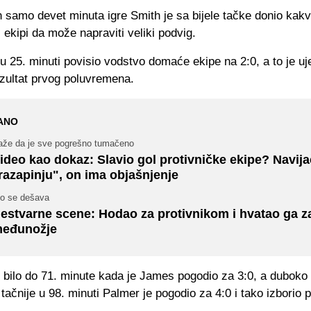
 samo devet minuta igre Smith je sa bijele tačke donio kak
 ekipi da može napraviti veliki podvig.
u 25. minuti povisio vodstvo domaće ekipe na 2:0, a to je uj
zultat prvog poluvremena.
ANO
aže da je sve pogrešno tumačeno
ideo kao dokaz: Slavio gol protivničke ekipe? Navija
razapinju", on ima objašnjenje
to se dešava
estvarne scene: Hodao za protivnikom i hvatao ga z
eđunožje
 bilo do 71. minute kada je James pogodio za 3:0, a duboko 
tačnije u 98. minuti Palmer je pogodio za 4:0 i tako izborio 