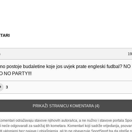
TARI
m
19
rno postoje budaletine koje jos uvjek prate engleski fudbal? NO
 NO PARTY!!!
3
PRIKAŽI STRANICU KOMENTARA (4)
omentari odražavaju stavove njihovih autora/ica, a ne nužno i stavove portala Spor
i neće odgovarati za sadržaj tih kometara. Komentari koji sadrže vrijeđanja, psovan
iti uklonjeni bez najave i objašnjenja, ali to ne obavezuje SportSport.ba da obriše