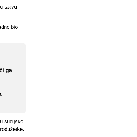
vu takvu
edno bio
či ga
a
u sudijskoj
produžetke.