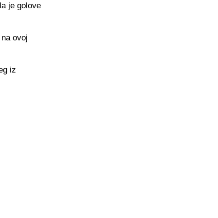
la je golove
 na ovoj
eg iz