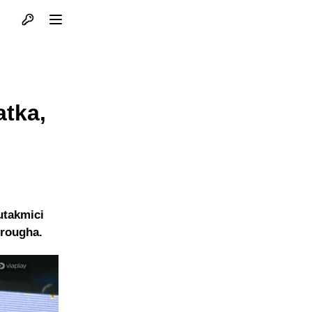
Otvori profil
Otvori meni
atka,
utakmici
orougha.