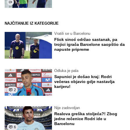
NAJČITANIJE IZ KATEGORIJE
Vratili se u Barcelonu
Flick sinoć održao sastanak, pa
trojici igrača Barcelone saopštio da
napuste pripreme
Odluka je pala
Sapunici je došao kraj: Rodri
večeras objavio gdje nastavlja
karijeru!
2
Nije zadovoljan
Realova greška stoljeća?! Zbog
jedne rečenice Rodri ide u
Barcelonu
6