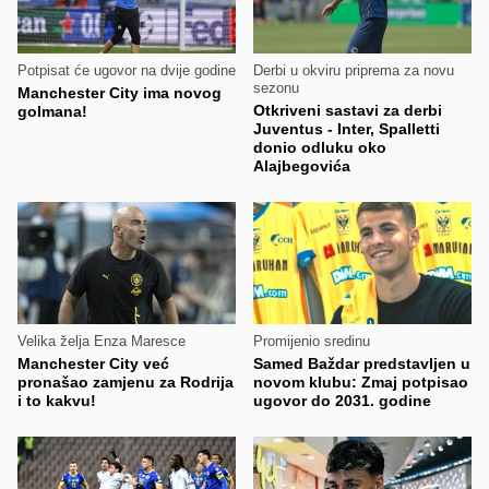
Potpisat će ugovor na dvije godine
Derbi u okviru priprema za novu
sezonu
Manchester City ima novog
Otkriveni sastavi za derbi
golmana!
Juventus - Inter, Spalletti
donio odluku oko
Alajbegovića
Velika želja Enza Maresce
Promijenio sredinu
Manchester City već
Samed Baždar predstavljen u
pronašao zamjenu za Rodrija
novom klubu: Zmaj potpisao
i to kakvu!
ugovor do 2031. godine