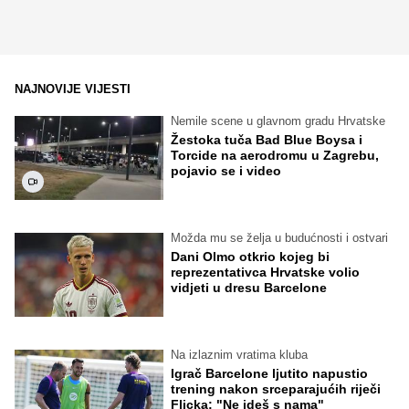
NAJNOVIJE VIJESTI
Nemile scene u glavnom gradu Hrvatske
Žestoka tuča Bad Blue Boysa i
Torcide na aerodromu u Zagrebu,
pojavio se i video
Možda mu se želja u budućnosti i ostvari
Dani Olmo otkrio kojeg bi
reprezentativca Hrvatske volio
vidjeti u dresu Barcelone
Na izlaznim vratima kluba
Igrač Barcelone ljutito napustio
trening nakon srceparajućih riječi
Flicka: "Ne ideš s nama"