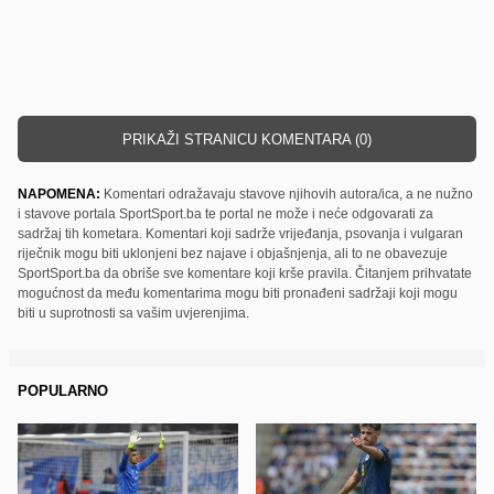
PRIKAŽI STRANICU KOMENTARA (0)
NAPOMENA:
Komentari odražavaju stavove njihovih autora/ica, a ne nužno
i stavove portala SportSport.ba te portal ne može i neće odgovarati za
sadržaj tih kometara. Komentari koji sadrže vrijeđanja, psovanja i vulgaran
riječnik mogu biti uklonjeni bez najave i objašnjenja, ali to ne obavezuje
SportSport.ba da obriše sve komentare koji krše pravila. Čitanjem prihvatate
mogućnost da među komentarima mogu biti pronađeni sadržaji koji mogu
biti u suprotnosti sa vašim uvjerenjima.
POPULARNO