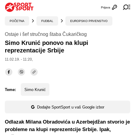
Prijava
Otvori profi
Ot
POČETNA
FUDBAL
EUROPSKO PRVENSTVO
Ostaje i šef stručnog štaba Čukaričkog
Simo Krunić ponovo na klupi
reprezentacije Srbije
11.02.19. - 11:20,
Teme:
Simo Krunić
Dodajte SportSport u vaš Google izbor
Odlazak Milana Obradovića u Azerbejdžan stvorio je
probleme na klupi reprezentcije Srbije. Ipak,