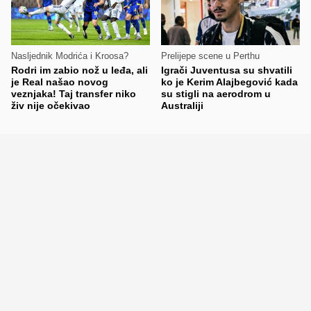
Nasljednik Modrića i Kroosa?
Prelijepe scene u Perthu
Rodri im zabio nož u leđa, ali
Igrači Juventusa su shvatili
je Real našao novog
ko je Kerim Alajbegović kada
veznjaka! Taj transfer niko
su stigli na aerodrom u
živ nije očekivao
Australiji