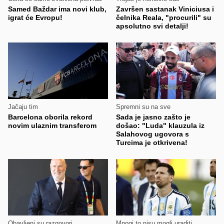
Samed Baždar ima novi klub,
Završen sastanak Viniciusa i
igrat će Evropu!
čelnika Reala, "procurili" su
apsolutno svi detalji!
Jačaju tim
Spremni su na sve
Barcelona oborila rekord
Sada je jasno zašto je
novim ulaznim transferom
došao: "Luda" klauzula iz
Salahovog ugovora s
Turcima je otkrivena!
Obavljeni su razgovori
Mnogi to nisu mogli uraditi