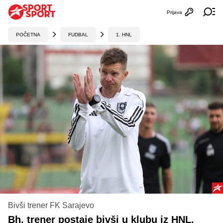
Prijava
Otvori profi
Ot
POČETNA
FUDBAL
1. HNL
Bivši trener FK Sarajevo
Bh. trener postaje bivši u klubu iz HNL,