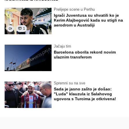
Prelijepe scene u Perthu
Igrači Juventusa su shvatili ko je
Kerim Alajbegović kada su stigli na
aerodrom u Australiji
1
Jačaju tim
Barcelona oborila rekord novim
ulaznim transferom
Spremni su na sve
Sada je jasno zašto je došao:
"Luda" klauzula iz Salahovog
ugovora s Turcima je otkrivena!