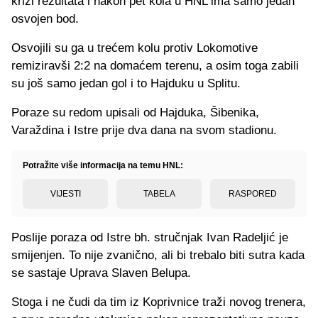
krizi rezultata i nakon pet kola u HNL ima samo jedan
osvojen bod.
Osvojili su ga u trećem kolu protiv Lokomotive
remiziravši 2:2 na domaćem terenu, a osim toga zabili
su još samo jedan gol i to Hajduku u Splitu.
Poraze su redom upisali od Hajduka, Šibenika,
Varaždina i Istre prije dva dana na svom stadionu.
Potražite više informacija na temu HNL:
VIJESTI
TABELA
RASPORED
Poslije poraza od Istre bh. stručnjak Ivan Radeljić je
smijenjen. To nije zvanično, ali bi trebalo biti sutra kada
se sastaje Uprava Slaven Belupa.
Stoga i ne čudi da tim iz Koprivnice traži novog trenera,