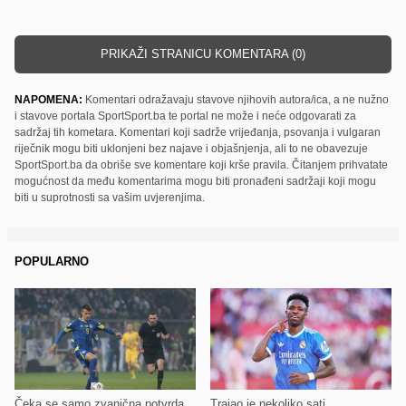
PRIKAŽI STRANICU KOMENTARA (0)
NAPOMENA:
Komentari odražavaju stavove njihovih autora/ica, a ne nužno
i stavove portala SportSport.ba te portal ne može i neće odgovarati za
sadržaj tih kometara. Komentari koji sadrže vrijeđanja, psovanja i vulgaran
riječnik mogu biti uklonjeni bez najave i objašnjenja, ali to ne obavezuje
SportSport.ba da obriše sve komentare koji krše pravila. Čitanjem prihvatate
mogućnost da među komentarima mogu biti pronađeni sadržaji koji mogu
biti u suprotnosti sa vašim uvjerenjima.
POPULARNO
Čeka se samo zvanična potvrda
Trajao je nekoliko sati