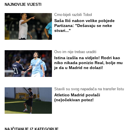
NAJNOVIJE VIJESTI
Crno-bijeli razbili Tobol
Saša Ilić nakon velike pobjede
Partizana: "Dešavaju se neke
stvari..."
Ovo im nije trebao uraditi
Istina izašla na vidjelo! Rodri kao
niko nikada ponizio Real, bolje mu
je da u Madrid ne dolazi!
Stavili su svog napadača na transfer listu
Atletico Madrid povlači
(ne)očekivan potez!
NAJČITANIJE IZ KATEGORIJE