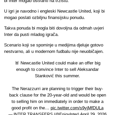
bi Inter mogao ostvariti na tržištu.
U igri je navodno i engleski Newcastle United, koji bi
mogao poslati ozbiljnu finansijsku ponudu.
Takva ponuda bi mogla biti dovoljna da odmah uvjeri
Inter da pusti mladog igrača.
Scenario koji se spominje u medijima djeluje gotovo
nestvarno, ali u modernom fudbalu nije neuobičajen.
🚨 Newcastle United could make an offer big
enough to convince Inter to sell Aleksandar
Stanković this summer.
The Nerazzurri are planning to trigger their buy-
back clause for the 20-year-old and would be open
to selling him on immediately in order to make a
good profit on the…
pic.twitter.com/s9yjMfDULa
April 29, 2026
— INTER TRANSFERS (@EnjoyInter)