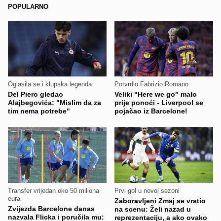
POPULARNO
Oglasila se i klupska legenda
Potvrdio Fabrizio Romano
Del Piero gledao
Veliki "Here we go" malo
Alajbegovića: "Mislim da za
prije ponoći - Liverpool se
tim nema potrebe"
pojačao iz Barcelone!
Transfer vrijedan oko 50 miliona
Prvi gol u novoj sezoni
eura
Zaboravljeni Zmaj se vratio
Zvijezda Barcelone danas
na scenu: Želi nazad u
nazvala Flicka i poručila mu:
reprezentaciju, a ako ovako