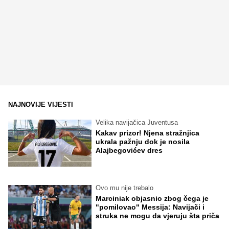
NAJNOVIJE VIJESTI
Velika navijačica Juventusa
Kakav prizor! Njena stražnjica
ukrala pažnju dok je nosila
Alajbegovićev dres
Ovo mu nije trebalo
Marciniak objasnio zbog čega je
"pomilovao" Messija: Navijači i
struka ne mogu da vjeruju šta priča