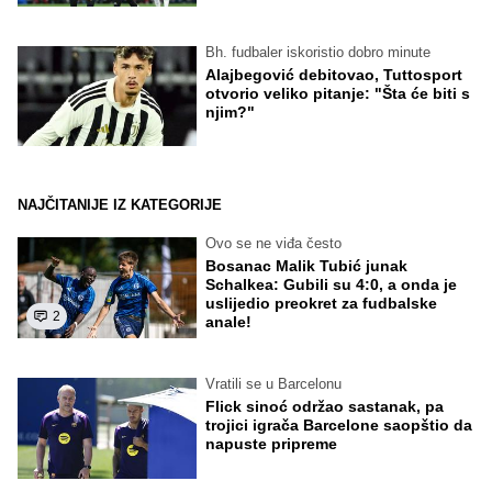
Bh. fudbaler iskoristio dobro minute
Alajbegović debitovao, Tuttosport
otvorio veliko pitanje: "Šta će biti s
njim?"
NAJČITANIJE IZ KATEGORIJE
Ovo se ne viđa često
Bosanac Malik Tubić junak
Schalkea: Gubili su 4:0, a onda je
uslijedio preokret za fudbalske
2
anale!
Vratili se u Barcelonu
Flick sinoć održao sastanak, pa
trojici igrača Barcelone saopštio da
napuste pripreme