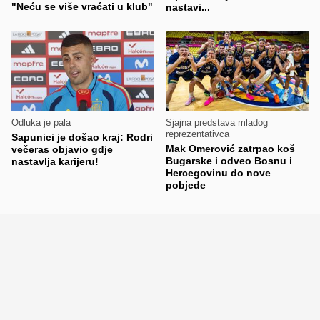
"Neću se više vraćati u klub"
nastavi...
Odluka je pala
Sjajna predstava mladog
reprezentativca
Sapunici je došao kraj: Rodri
Mak Omerović zatrpao koš
večeras objavio gdje
Bugarske i odveo Bosnu i
nastavlja karijeru!
Hercegovinu do nove
pobjede