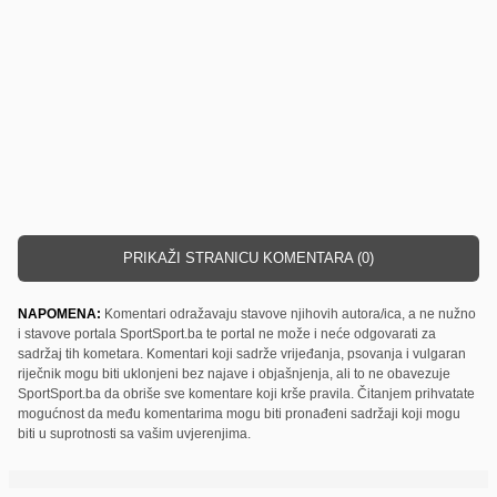
PRIKAŽI STRANICU KOMENTARA (0)
NAPOMENA:
Komentari odražavaju stavove njihovih autora/ica, a ne nužno
i stavove portala SportSport.ba te portal ne može i neće odgovarati za
sadržaj tih kometara. Komentari koji sadrže vrijeđanja, psovanja i vulgaran
riječnik mogu biti uklonjeni bez najave i objašnjenja, ali to ne obavezuje
SportSport.ba da obriše sve komentare koji krše pravila. Čitanjem prihvatate
mogućnost da među komentarima mogu biti pronađeni sadržaji koji mogu
biti u suprotnosti sa vašim uvjerenjima.