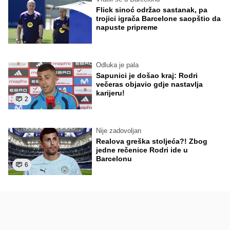
Flick sinoć održao sastanak, pa
trojici igrača Barcelone saopštio da
napuste pripreme
Odluka je pala
Sapunici je došao kraj: Rodri
večeras objavio gdje nastavlja
karijeru!
2
Nije zadovoljan
Realova greška stoljeća?! Zbog
jedne rečenice Rodri ide u
Barcelonu
6