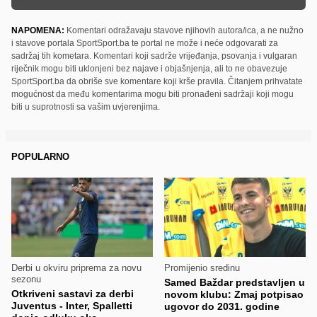
NAPOMENA:
Komentari odražavaju stavove njihovih autora/ica, a ne nužno
i stavove portala SportSport.ba te portal ne može i neće odgovarati za
sadržaj tih kometara. Komentari koji sadrže vrijeđanja, psovanja i vulgaran
riječnik mogu biti uklonjeni bez najave i objašnjenja, ali to ne obavezuje
SportSport.ba da obriše sve komentare koji krše pravila. Čitanjem prihvatate
mogućnost da među komentarima mogu biti pronađeni sadržaji koji mogu
biti u suprotnosti sa vašim uvjerenjima.
POPULARNO
Derbi u okviru priprema za novu
Promijenio sredinu
sezonu
Samed Baždar predstavljen u
Otkriveni sastavi za derbi
novom klubu: Zmaj potpisao
Juventus - Inter, Spalletti
ugovor do 2031. godine