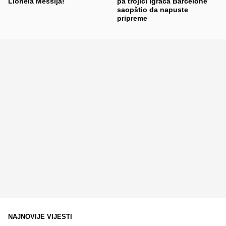
Lionela Messija!
pa trojici igrača Barcelone
saopštio da napuste
pripreme
NAJNOVIJE VIJESTI