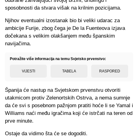
odbrane zahvaljujući svojoj brzini, driblingu i
sposobnosti da stvara višak na krilnim pozicijama.
Njihov eventualni izostanak bio bi veliki udarac za
ambicije Furije, zbog čega je De la Fuenteova izjava
dočekana s velikim olakšanjem među španskim
navijačima.
Potražite više informacija na temu Svjetsko prvenstvo:
VIJESTI
TABELA
RASPORED
Španija će nastup na Svjetskom prvenstvu otvoriti
utakmicom protiv Zelenortskih Ostrva, a nema sumnje
da će svi s posebnom pažnjom pratiti hoće li se Yamal i
Williams naći među igračima koji će istrčati na teren od
prve minute.
Ostaje da vidimo šta će se dogoditi.