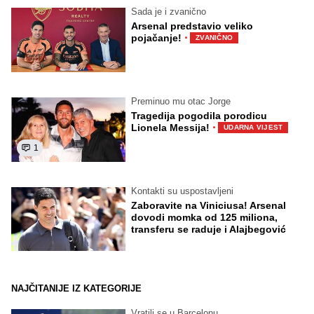
Sada je i zvanično
Arsenal predstavio veliko
·
pojačanje!
ZVANIČNO
Preminuo mu otac Jorge
Tragedija pogodila porodicu
·
Lionela Messija!
UDARNA VIJEST
1
Kontakti su uspostavljeni
Zaboravite na Viniciusa! Arsenal
dovodi momka od 125 miliona,
transferu se raduje i Alajbegović
NAJČITANIJE IZ KATEGORIJE
Vratili se u Barcelonu