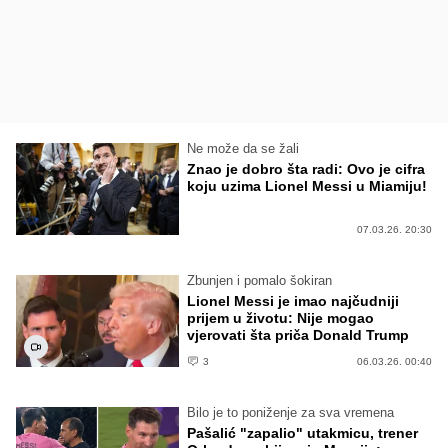
Ne može da se žali
Znao je dobro šta radi: Ovo je cifra
koju uzima Lionel Messi u Miamiju!
07.03.26. 20:30
Zbunjen i pomalo šokiran
Lionel Messi je imao najčudniji
prijem u životu: Nije mogao
vjerovati šta priča Donald Trump
3
06.03.26. 00:40
Bilo je to poniženje za sva vremena
Pašalić "zapalio" utakmicu, trener