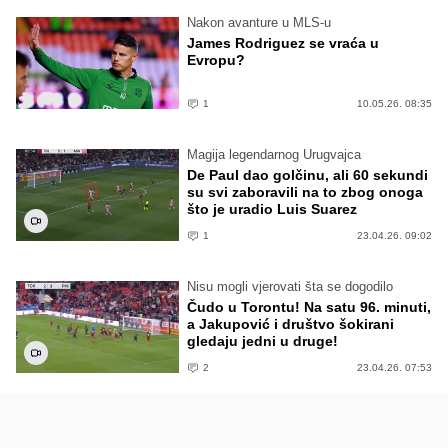
Nakon avanture u MLS-u
James Rodriguez se vraća u
Evropu?
1
10.05.26. 08:35
Magija legendarnog Urugvajca
De Paul dao golčinu, ali 60 sekundi
su svi zaboravili na to zbog onoga
što je uradio Luis Suarez
1
23.04.26. 09:02
Nisu mogli vjerovati šta se dogodilo
Čudo u Torontu! Na satu 96. minuti,
a Jakupović i društvo šokirani
gledaju jedni u druge!
2
23.04.26. 07:53