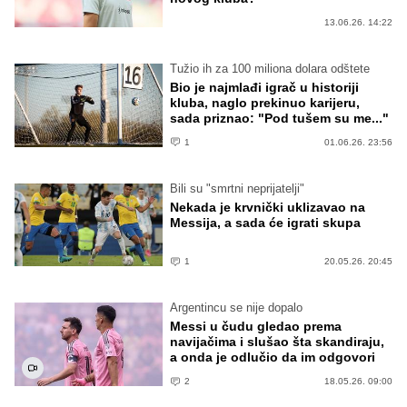
13.06.26. 14:22
Tužio ih za 100 miliona dolara odštete
Bio je najmlađi igrač u historiji
kluba, naglo prekinuo karijeru,
sada priznao: "Pod tušem su me..."
1
01.06.26. 23:56
Bili su "smrtni neprijatelji"
Nekada je krvnički uklizavao na
Messija, a sada će igrati skupa
1
20.05.26. 20:45
Argentincu se nije dopalo
Messi u čudu gledao prema
navijačima i slušao šta skandiraju,
a onda je odlučio da im odgovori
2
18.05.26. 09:00