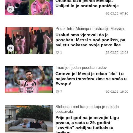
Orlanda razbijesnio Messija:
Uslijedilo je brutalno poniženje
02.03.26. 07:30
Poraz Inter Miamija i frustracije Messija
Uzalud smo vjerovali da je
poseban: Messi sinoć ponižen, pa
svijetu pokazao svoje pravo lice
1
22.02.26. 12:52
Imao je i jedan poseban uslov
Gotovo je! Messi je rekao "da" i u
najvećem transferu zime se vraća u
Evropu!
7
02.02.26. 16:00
Slobodan pad karijere koja je nekada
obećavala
Prije pet godina je osvojio Ligu
prvaka, a sada u 29. godini
"završio" ozbiljnu fudbalsku
karijeru