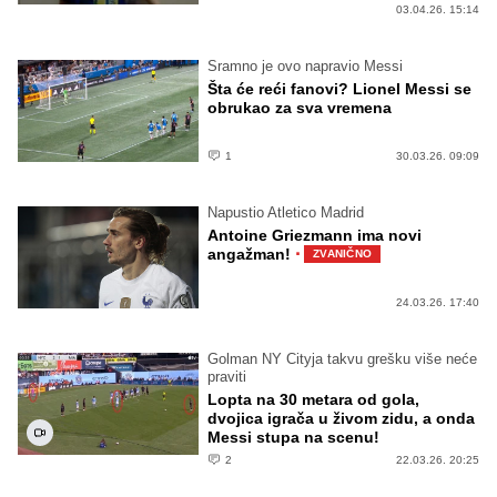
03.04.26. 15:14
Sramno je ovo napravio Messi
Šta će reći fanovi? Lionel Messi se
obrukao za sva vremena
1
30.03.26. 09:09
Napustio Atletico Madrid
Antoine Griezmann ima novi
·
angažman!
ZVANIČNO
24.03.26. 17:40
Golman NY Cityja takvu grešku više neće
praviti
Lopta na 30 metara od gola,
dvojica igrača u živom zidu, a onda
Messi stupa na scenu!
2
22.03.26. 20:25