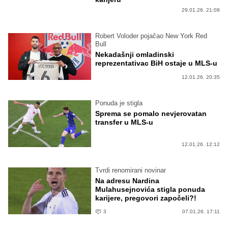
29.01.26. 21:08
Robert Voloder pojačao New York Red
Bull
Nekadašnji omladinski
reprezentativac BiH ostaje u MLS-u
12.01.26. 20:35
Ponuda je stigla
Sprema se pomalo nevjerovatan
transfer u MLS-u
12.01.26. 12:12
Tvrdi renomirani novinar
Na adresu Nardina
Mulahusejnovića stigla ponuda
karijere, pregovori započeli?!
3
07.01.26. 17:11