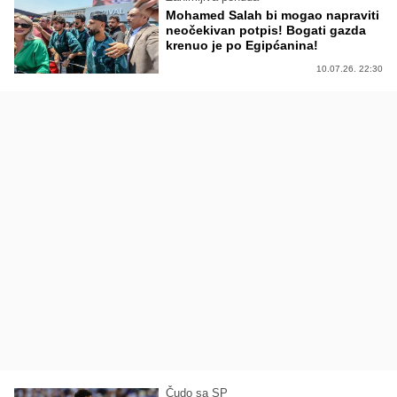
Mohamed Salah bi mogao napraviti
neočekivan potpis! Bogati gazda
krenuo je po Egipćanina!
10.07.26. 22:30
Čudo sa SP