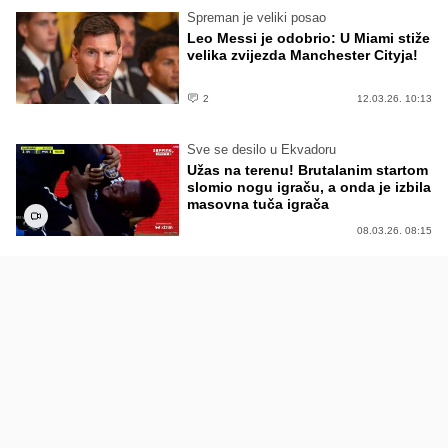
Spreman je veliki posao
Leo Messi je odobrio: U Miami stiže
velika zvijezda Manchester Cityja!
2
12.03.26. 10:13
Sve se desilo u Ekvadoru
Užas na terenu! Brutalanim startom
slomio nogu igraču, a onda je izbila
masovna tuča igrača
08.03.26. 08:15