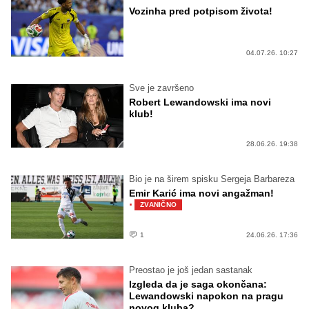
Vozinha pred potpisom života!
04.07.26. 10:27
Sve je završeno
Robert Lewandowski ima novi
klub!
28.06.26. 19:38
Bio je na širem spisku Sergeja Barbareza
Emir Karić ima novi angažman!
·
ZVANIČNO
1
24.06.26. 17:36
Preostao je još jedan sastanak
Izgleda da je saga okončana:
Lewandowski napokon na pragu
novog kluba?