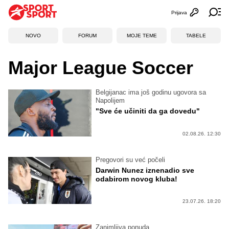
Prijava
Otvori profi
Ot
NOVO
FORUM
MOJE TEME
TABELE
Major League Soccer
Belgijanac ima još godinu ugovora sa
Napolijem
"Sve će učiniti da ga dovedu"
02.08.26. 12:30
Pregovori su već počeli
Darwin Nunez iznenadio sve
odabirom novog kluba!
23.07.26. 18:20
Zanimljiva ponuda