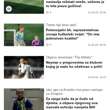
nastavlja rešetati mreže, večeras je
to bila prava golčina!
8
12.04.26. 23:06
Trener nije birao riječi
Potencijalni bh. reprezentativac
osvaja fudbalski svijet: "On ima
jedinstven kvalitet"
5
11.04.26. 09:34
Objavio renomirani "The Athletic"
Neymar u pregovorima sa klubom
kojeg je malo ko očekivao u priči!
10.04.26. 10:23
Iako igra za Ameriku ima pravo nastupa
za Zmajeve
Za njega kažu da je čudo od
djeteta, a objava njegovog oca
izazvala euforiju navijača BiH