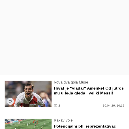
Nova dva gola Muse
Hrvat je "vladar" Amerike! Od jutros
mu u leđa gleda i veliki Messi!
2
19.04.26. 10:12
Kakav volej
Potencijalni bh. reprezentativac