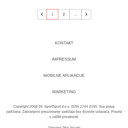
1
2
...
Previous
Next
KONTAKT
IMPRESSUM
MOBILNE APLIKACIJE
MARKETING
Copyright 2008-26. SportSport d.o.o. ISSN 2744-2195. Sva prava
zadržana. Zabranjeno preuzimanje sadržaja bez dozvole izdavača.
Pravila
o zaštiti privatnosti.
Osigurava
Sikra Security