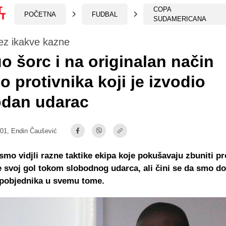
COPA
POČETNA
FUDBAL
SUDAMERICANA
ez ikakve kazne
o šorc i na originalan način
o protivnika koji je izvodio
odan udarac
:01,
Endin Čaušević
smo vidjli razne taktike ekipa koje pokušavaju zbuniti pr
 svoj gol tokom slobodnog udarca, ali čini se da smo dob
pobjednika u svemu tome.