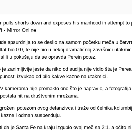
ude apsurdnija to se desilo na samom početku meča u četvrt
ltat bio 0:0, te nije bio u nekoj dramatičnoj završnici utakmi
lili u pokušaju da se opravda Perein potez.
 je zanimljivije jeste da niko od sudija nije vidio šta je Perea
punosti izvukao od bilo kakve kazne na utakmici.
 kamerama nije promaklo ono što je napravio, a fotografija
e postala hit na društvenim mrežama.
groženi potezom ovog defanzivca i traže od čelnika kolumbij
 kazne i odmah suspenduju.
i da je Santa Fe na kraju izgubio ovaj meč sa 2:1, a očito n