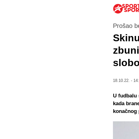
Prošao b
Skinu
zbuni
slob
18.10.22. - 14
U fudbalu 
kada brane
konačnog 