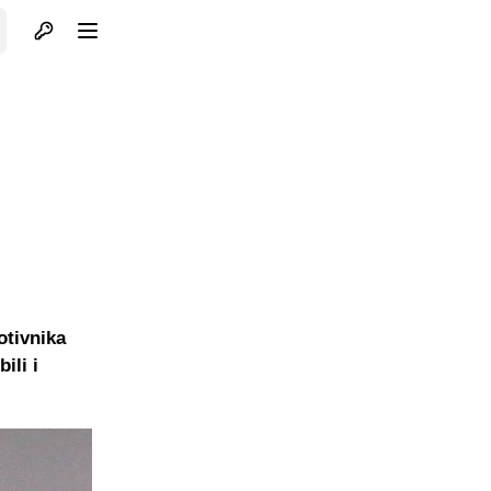
Otvori profil
Otvori meni
otivnika
ili i