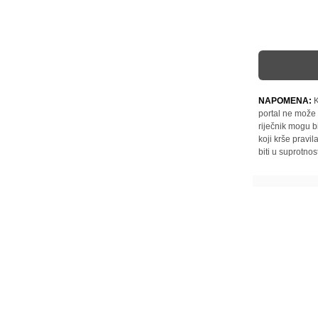
NAPOMENA:
K
portal ne može 
riječnik mogu b
koji krše pravi
biti u suprotnos