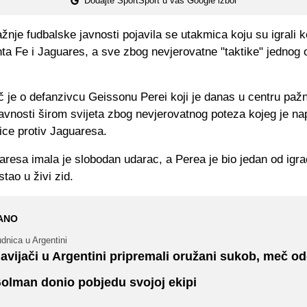
Dodajte SportSport u vaš Google izbor
žnje fudbalske javnosti pojavila se utakmica koju su igrali k
ta Fe i Jaguares, a sve zbog nevjerovatne "taktike" jednog 
č je o defanzivcu Geissonu Perei koji je danas u centru paž
avnosti širom svijeta zbog nevjerovatnog poteza kojeg je na
ice protiv Jaguaresa.
aresa imala je slobodan udarac, a Perea je bio jedan od igr
stao u živi zid.
ANO
dnica u Argentini
avijači u Argentini pripremali oružani sukob, meč o
olman donio pobjedu svojoj ekipi