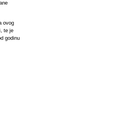
tane
la ovog
, te je
od godinu