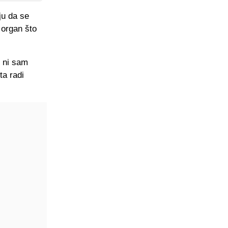
ju da se
 organ što
r ni sam
ta radi