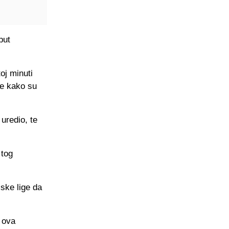
oj minuti
ce kako su
 uredio, te
 tog
ske lige da
i ova