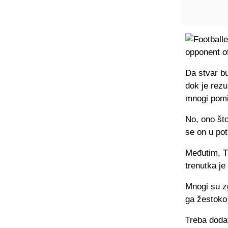
Da stvar b
dok je rezu
mnogi pomis
No, ono što
se on u pot
Međutim, TV
trenutka j
Mnogi su z
ga žestoko
Treba dodat