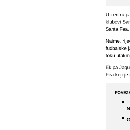
U centru pa
klubovi San
Santa Fea.
Naime, rije
fudbalske j
toku utakm
Ekipa Jagu
Fea koji je 
POVEZ
Lu
N
G