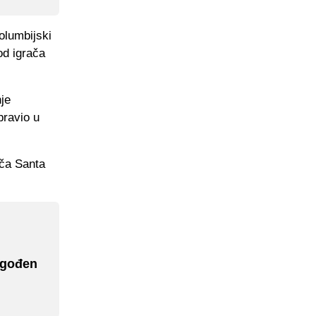
olumbijski
od igrača
nje
pravio u
ača Santa
dgođen