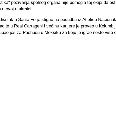
ktika" pozivanja spolnog organa nije pomogla toj ekipi da os
 u ovoj utakmici.
išnjak u Santa Fe je stigao na posudbu iz Atletico Naciona
kao je u Real Cartageni i većinu karijere je proveo u Kolumbiji
tupao još za Pachucu u Meksiku za koju je igrao nešto više 