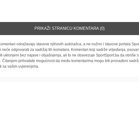
PRIKAŽI STRANICU KOMENTARA (0)
omentari odražavaju stavove njihovih autora/ica, a ne nužno i stavove portala Spor
i neće odgovarati za sadržaj tih kometara. Komentari koji sadrže vrijeđanja, psovan
iti uklonjeni bez najave i objašnjenja, ali to ne obavezuje SportSport.ba da obriše
la. Čitanjem prihvatate mogućnost da među komentarima mogu biti pronađeni sadrža
ti sa vašim uvjerenjima.