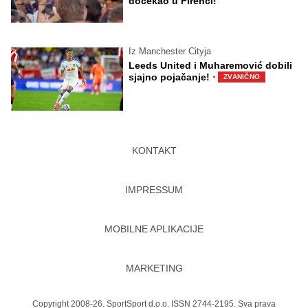
dočekao u Firenci!
Iz Manchester Cityja
Leeds United i Muharemović dobili
·
sjajno pojačanje!
ZVANIČNO
KONTAKT
IMPRESSUM
MOBILNE APLIKACIJE
MARKETING
Copyright 2008-26. SportSport d.o.o. ISSN 2744-2195. Sva prava