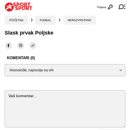
Prijava
Otvori profi
Ot
POČETNA
FUDBAL
NERAZVRSTANO
Slask prvak Poljske
KOMENTARI (0)
Sortiraj
Komentar