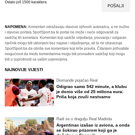
Ostalo još
1500
karaktera
POŠALJI
NAPOMENA:
Komentari odražavaju stavove njihovih autora/ica, a ne nužno
i stavove portala SportSport.ba te portal ne može i neće odgovarati za
sadržaj tih kometara. Komentari koji sadrže vrijeđanja, psovanja i vulgaran
riječnik mogu biti uklonjeni bez najave i objašnjenja, ali to ne obavezuje
SportSport.ba da obriše sve komentare koji krše pravila. Čitanjem prihvatate
mogućnost da među komentarima mogu biti pronađeni sadržaji koji mogu
biti u suprotnosti sa vašim uvjerenjima.
NAJNOVIJE VIJESTI
Diomande pojačao Real
Odigrao samo 542 minute, a klubu
je donio više od 25 miliona eura:
Priča koja zvuči nestvarno
Radi se.o dragulju Real Madrida
Argentinac izašao iz aviona, a onda
se šokirao prizorom koji ga je