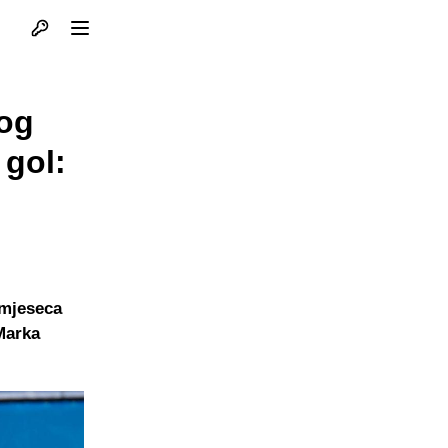
Otvori profil
Otvori meni
bog
 gol:
 mjeseca
 Marka