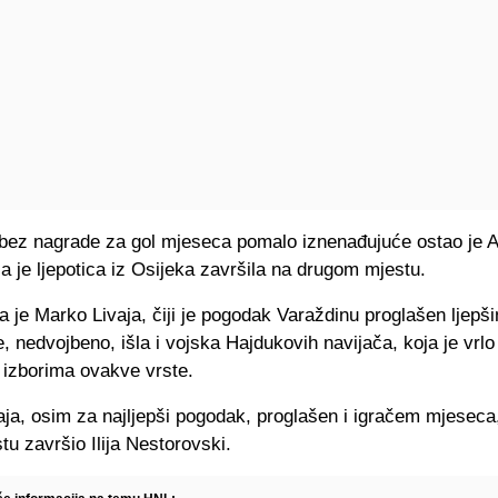
 bez nagrade za gol mjeseca pomalo iznenađujuće ostao je 
ja je ljepotica iz Osijeka završila na drugom mjestu.
a je Marko Livaja, čiji je pogodak Varaždinu proglašen ljepši
e, nedvojbeno, išla i vojska Hajdukovih navijača, koja je vrlo
 izborima ovakve vrste.
aja, osim za najljepši pogodak, proglašen i igračem mjeseca,
u završio Ilija Nestorovski.