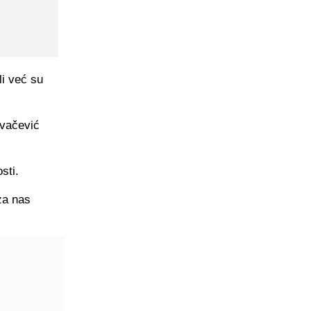
li već su
ovačević
sti.
 za nas