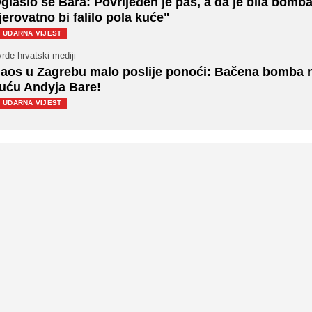
glasio se Bara: Povrijeđen je pas, a da je bila bomb
jerovatno bi falilo pola kuće"
UDARNA VIJEST
rde hrvatski mediji
aos u Zagrebu malo poslije ponoći: Bačena bomba 
uću Andyja Bare!
UDARNA VIJEST