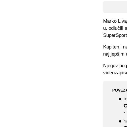
Marko Liva
u, odlučili 
SuperSport
Kapiten i n
najljepšim 
Njegov pog
videozapis
POVEZ
Iz
G
-
Na