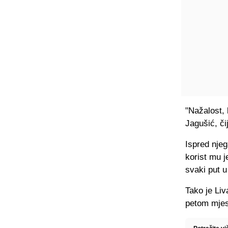
"Nažalost,
Jagušić, či
Ispred njeg
korist mu j
svaki put u
Tako je Liv
petom mjest