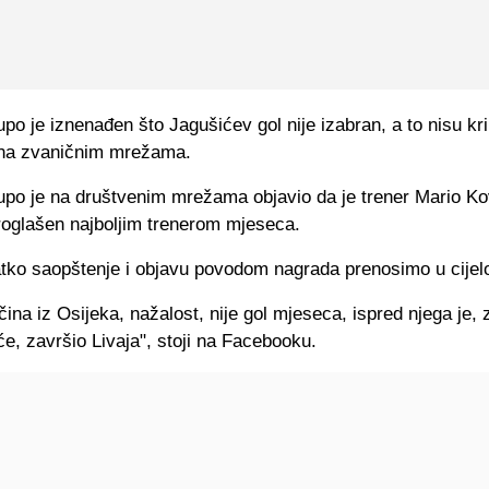
po je iznenađen što Jagušićev gol nije izabran, a to nisu kri
i na zvaničnim mrežama.
upo je na društvenim mrežama objavio da je trener Mario K
proglašen najboljim trenerom mjeseca.
atko saopštenje i objavu povodom nagrada prenosimo u cijelo
čina iz Osijeka, nažalost, nije gol mjeseca, ispred njega je,
e, završio Livaja", stoji na Facebooku.