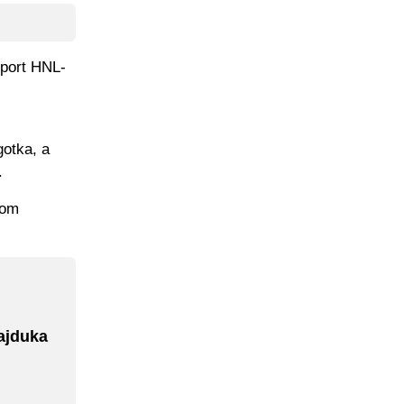
Sport HNL-
gotka, a
.
tom
ajduka