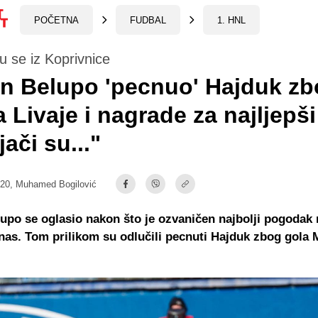
POČETNA
FUDBAL
1. HNL
su se iz Koprivnice
n Belupo 'pecnuo' Hajduk z
 Livaje i nagrade za najljepši
jači su..."
:20,
Muhamed Bogilović
upo se oglasio nakon što je ozvaničen najbolji pogodak
a nas. Tom prilikom su odlučili pecnuti Hajduk zbog gola