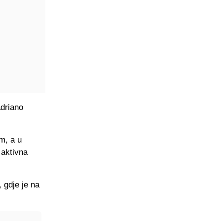
Adriano
m, a u
 aktivna
 gdje je na