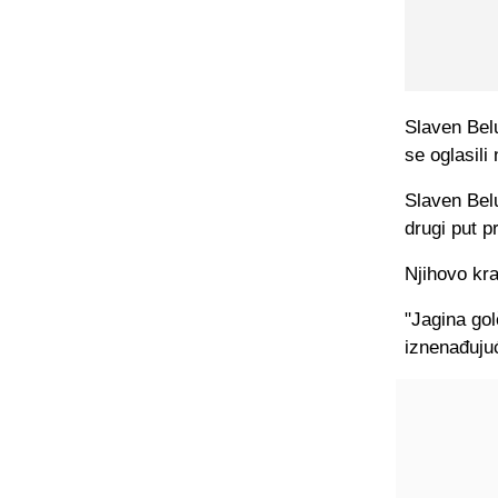
Slaven Belu
se oglasil
Slaven Bel
drugi put 
Njihovo kr
"Jagina gol
iznenađujuć