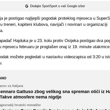
Dodajte SportSport u vaš Google izbor
ja je postigao najljepši pogodak proteklog mjeseca u Super
su treneri, kapiteni klubova, navijači i novinari u organizaciji
a.
apadač Hajduka je u 23. kolu protiv Osijeka postigao dva po
u mjesecu februaru je proglašen onaj iz 19. minute utakmice
odak možete pogledati u nastavku videozapisa od 3:20 u is
u.
ANO
azov za Italijana
ennaro Gattuso zbog velikog sna spreman otići iz H
 Takve atmosfere nema nigdje
jpoznatiji hrvatski menadžer