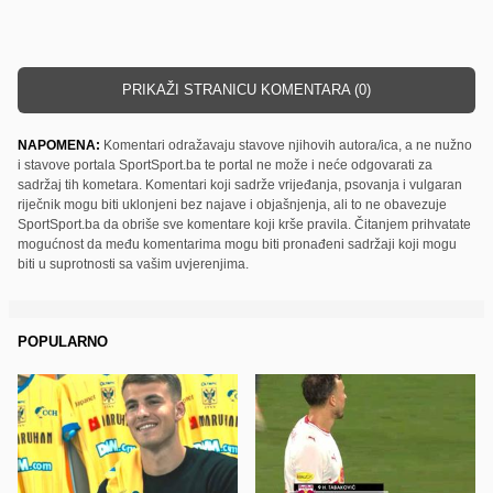
PRIKAŽI STRANICU KOMENTARA (0)
NAPOMENA:
Komentari odražavaju stavove njihovih autora/ica, a ne nužno
i stavove portala SportSport.ba te portal ne može i neće odgovarati za
sadržaj tih kometara. Komentari koji sadrže vrijeđanja, psovanja i vulgaran
riječnik mogu biti uklonjeni bez najave i objašnjenja, ali to ne obavezuje
SportSport.ba da obriše sve komentare koji krše pravila. Čitanjem prihvatate
mogućnost da među komentarima mogu biti pronađeni sadržaji koji mogu
biti u suprotnosti sa vašim uvjerenjima.
POPULARNO