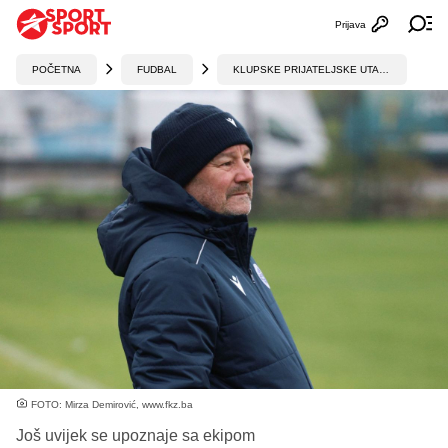
Prijava
Otvori profi
Ot
POČETNA
FUDBAL
KLUPSKE PRIJATELJSKE UTAKMICE
FOTO: Mirza Demirović, www.fkz.ba
Još uvijek se upoznaje sa ekipom