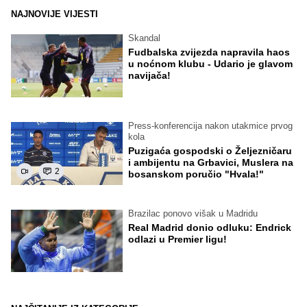
NAJNOVIJE VIJESTI
Skandal
Fudbalska zvijezda napravila haos
u noćnom klubu - Udario je glavom
navijača!
Press-konferencija nakon utakmice prvog
kola
Puzigaća gospodski o Željezničaru
i ambijentu na Grbavici, Muslera na
2
bosanskom poručio "Hvala!"
Brazilac ponovo višak u Madridu
Real Madrid donio odluku: Endrick
odlazi u Premier ligu!