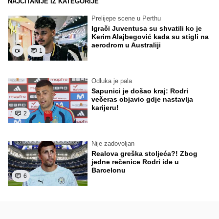
NAJČITANIJE IZ KATEGORIJE
Prelijepe scene u Perthu
Igrači Juventusa su shvatili ko je
Kerim Alajbegović kada su stigli na
aerodrom u Australiji
1
Odluka je pala
Sapunici je došao kraj: Rodri
večeras objavio gdje nastavlja
karijeru!
2
Nije zadovoljan
Realova greška stoljeća?! Zbog
jedne rečenice Rodri ide u
Barcelonu
6