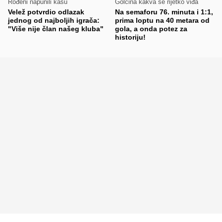
Rođeni napunili kasu
Golčina kakva se rijetko viđa
Velež potvrdio odlazak
Na semaforu 76. minuta i 1:1,
jednog od najboljih igrača:
prima loptu na 40 metara od
"Više nije član našeg kluba"
gola, a onda potez za
historiju!