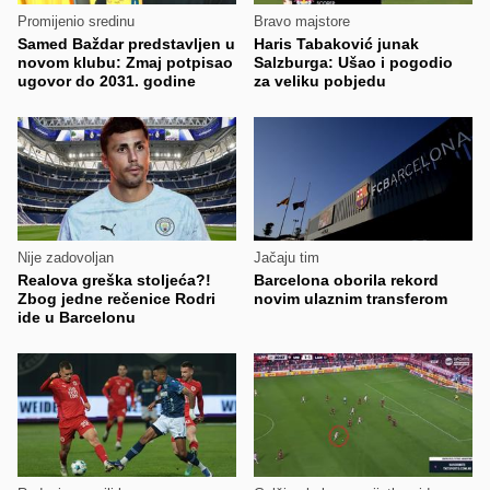
Promijenio sredinu
Bravo majstore
Samed Baždar predstavljen u
Haris Tabaković junak
novom klubu: Zmaj potpisao
Salzburga: Ušao i pogodio
ugovor do 2031. godine
za veliku pobjedu
Nije zadovoljan
Jačaju tim
Realova greška stoljeća?!
Barcelona oborila rekord
Zbog jedne rečenice Rodri
novim ulaznim transferom
ide u Barcelonu