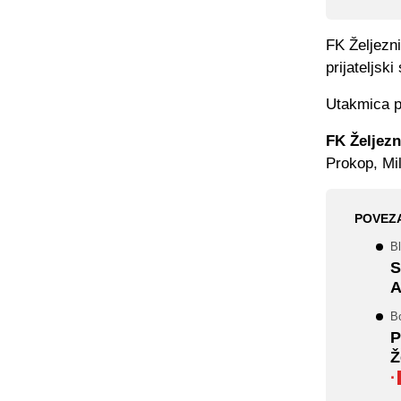
FK Željezn
prijateljski
Utakmica po
FK Željezn
Prokop, Mi
POVEZ
Bl
S
A
B
P
Ž
·