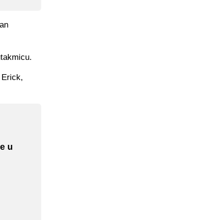
zan
utakmicu.
 Erick,
e u