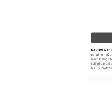
NAPOMENA:
K
portal ne može 
riječnik mogu b
koji krše pravi
biti u suprotnos