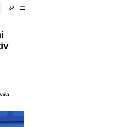
Otvori profil
Otvori meni
i
iv
n
aviša