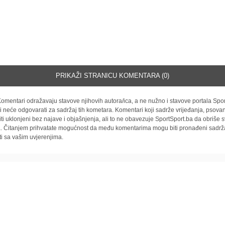
PRIKAŽI STRANICU KOMENTARA (0)
omentari odražavaju stavove njihovih autora/ica, a ne nužno i stavove portala Spor
i neće odgovarati za sadržaj tih kometara. Komentari koji sadrže vrijeđanja, psovan
iti uklonjeni bez najave i objašnjenja, ali to ne obavezuje SportSport.ba da obriše
la. Čitanjem prihvatate mogućnost da među komentarima mogu biti pronađeni sadrža
ti sa vašim uvjerenjima.