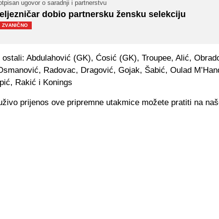
tpisan ugovor o saradnji i partnerstvu
eljezničar dobio partnersku žensku selekciju
ZVANIČNO
 ostali: Abdulahović (GK), Ćosić (GK), Troupee, Alić, Obrad
 Osmanović, Radovac, Dragović, Gojak, Šabić, Oulad M’Hand
pić, Rakić i Konings
uživo prijenos ove pripremne utakmice možete pratiti na naš