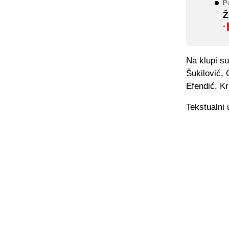
Po
Ž
·
Na klupi su
Šukilović,
Efendić, Kr
Tekstualni 