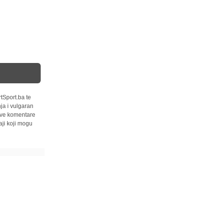
tSport.ba te
ja i vulgaran
 sve komentare
ji koji mogu