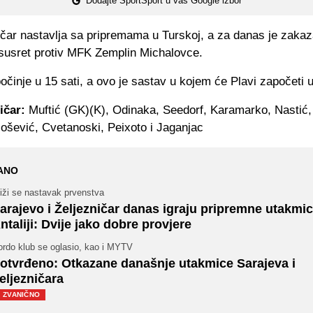
Dodajte SportSport u vaš Google izbor
ičar nastavlja sa pripremama u Turskoj, a za danas je zaka
 susret protiv
MFK Zemplin Michalovce.
činje u 15 sati, a ovo je sastav u kojem će Plavi započeti 
ičar:
Muftić (GK)(K), Odinaka, Seedorf, Karamarko, Nastić,
lošević, Cvetanoski, Peixoto i Jaganjac
ANO
iži se nastavak prvenstva
arajevo i Željezničar danas igraju pripremne utakmic
ntaliji: Dvije jako dobre provjere
ordo klub se oglasio, kao i MYTV
otvrđeno: Otkazane današnje utakmice Sarajeva i
eljezničara
ZVANIČNO