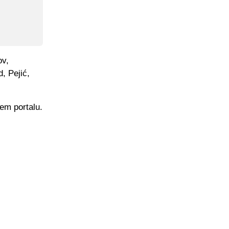
ov,
, Pejić,
em portalu.