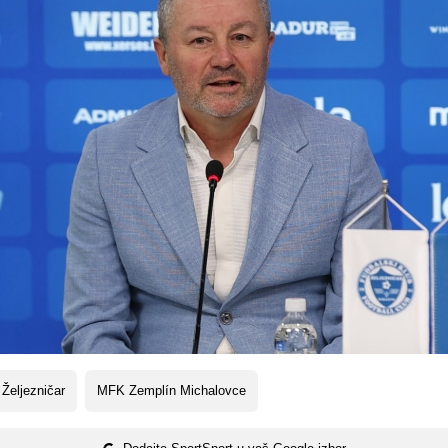
Željezničar
MFK Zemplín Michalovce