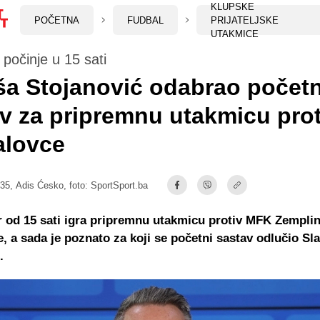
KLUPSKE
POČETNA
FUDBAL
PRIJATELJSKE
UTAKMICE
počinje u 15 sati
ša Stojanović odabrao početn
v za pripremnu utakmicu prot
alovce
:35,
Adis Ćesko
, foto: SportSport.ba
r od 15 sati igra pripremnu utakmicu protiv MFK Zempli
, a sada je poznato za koji se početni sastav odlučio Sl
.