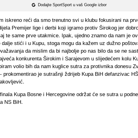
Dodajte SportSport u vaš Google izbor
 iskreno reći da smo trenutno svi u klubu fokusirani na prv
dijela Premijer lige i derbi koji igramo protiv Širokog jer dob
ačaj te same prve utakmice. Ipak, ujedno znamo da nam je o
to dalje stići i u Kupu, stoga mogu da kažem uz dužno poštov
ovažavanja da mislim da bi najbolje po nas bilo da se ne sa
ajveća konkurenta Širokim i Sarajevom u slijedećem kolu K
iram volio bih da nam kuglice sutra za protivnika donesu Zv
- prokomentirao je sutrašnji ždrijeb Kupa BiH defanzivac HŠ
akovljević.
 finala Kupa Bosne i Hercegovine održat će se sutra u podne
ma NS BiH.