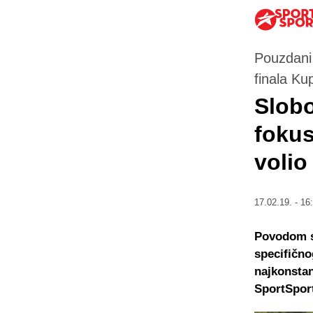
Pouzdani 
finala Ku
Slobo
fokus
volio
17.02.19. - 16
Povodom su
specifično
najkonstan
SportSport