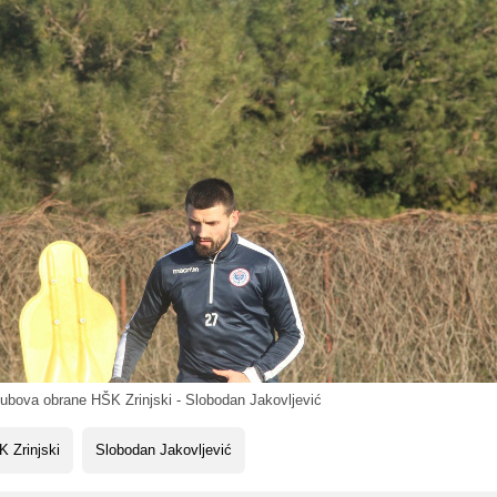
ubova obrane HŠK Zrinjski - Slobodan Jakovljević
 Zrinjski
Slobodan Jakovljević