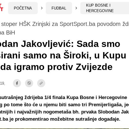
KUP BOSNE I
POČETNA
FUDBAL
HERCEGOVINE
stoper HŠK Zrinjski za SportSport.ba povodom ždr
pa BiH
dan Jakovljević: Sada smo
irani samo na Široki, u Kupu
 da igramo protiv Zvijezde
:19,
trašnjeg ždrijeba 1/4 finala Kupa Bosne i Hercegovine
g po tome što će u njemu biti samo tri Premijerligaša, j
tnijih i najvažnijih nogometaša bh. prvaka Slobodan Jak
.ba je prokomentirao možebitne sutrašnje događaje.