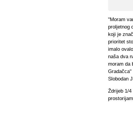
"Moram vam
proljetnog 
koji je zn
prioritet s
imalo oval
naša dva n
moram da b
Gradačca" 
Slobodan J
Ždrijeb 1/4
prostorija