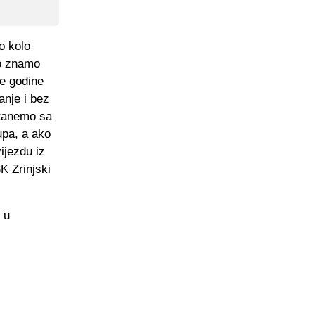
o kolo
ro znamo
ve godine
anje i bez
stanemo sa
upa, a ako
ijezdu iz
K Zrinjski
 u