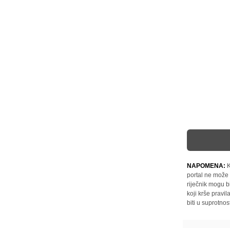
NAPOMENA:
K
portal ne može 
riječnik mogu b
koji krše pravi
biti u suprotnos