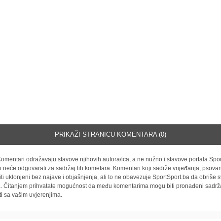
PRIKAŽI STRANICU KOMENTARA (0)
omentari odražavaju stavove njihovih autora/ica, a ne nužno i stavove portala Spor
i neće odgovarati za sadržaj tih kometara. Komentari koji sadrže vrijeđanja, psovan
iti uklonjeni bez najave i objašnjenja, ali to ne obavezuje SportSport.ba da obriše
la. Čitanjem prihvatate mogućnost da među komentarima mogu biti pronađeni sadrža
ti sa vašim uvjerenjima.