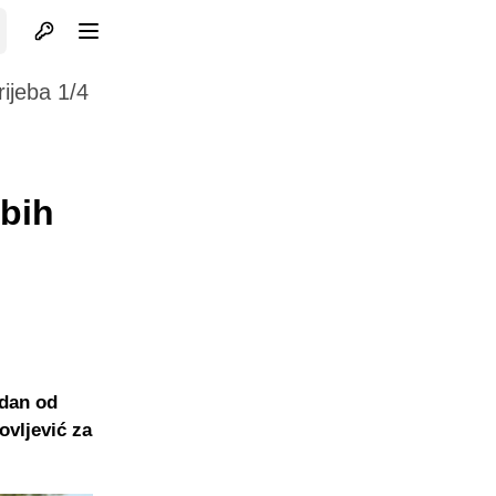
Otvori profil
Otvori meni
ijeba 1/4
 bih
edan od
ovljević za