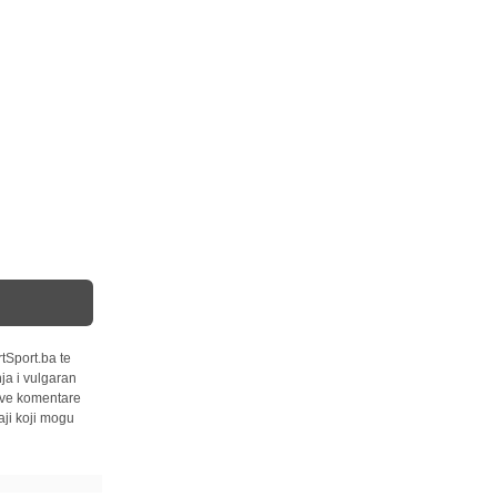
tSport.ba te
ja i vulgaran
 sve komentare
ji koji mogu