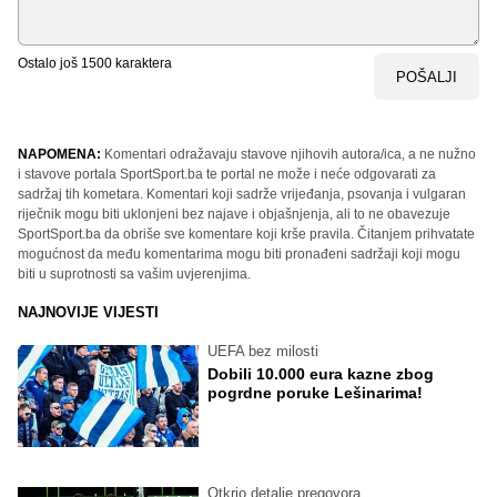
Ostalo još
1500
karaktera
POŠALJI
NAPOMENA:
Komentari odražavaju stavove njihovih autora/ica, a ne nužno
i stavove portala SportSport.ba te portal ne može i neće odgovarati za
sadržaj tih kometara. Komentari koji sadrže vrijeđanja, psovanja i vulgaran
riječnik mogu biti uklonjeni bez najave i objašnjenja, ali to ne obavezuje
SportSport.ba da obriše sve komentare koji krše pravila. Čitanjem prihvatate
mogućnost da među komentarima mogu biti pronađeni sadržaji koji mogu
biti u suprotnosti sa vašim uvjerenjima.
NAJNOVIJE VIJESTI
UEFA bez milosti
Dobili 10.000 eura kazne zbog
pogrdne poruke Lešinarima!
Otkrio detalje pregovora