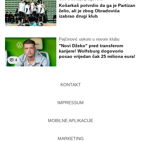
Košarkaš potvrdio da ga je Partizan
želio, ali je zbog Obradovića
izabrao drugi klub
Pejčinović uskoro u novom klubu
"Novi Džeko" pred transferom
karijere! Wolfsburg dogovorio
posao vrijedan čak 25 miliona eura!
4
KONTAKT
IMPRESSUM
MOBILNE APLIKACIJE
MARKETING