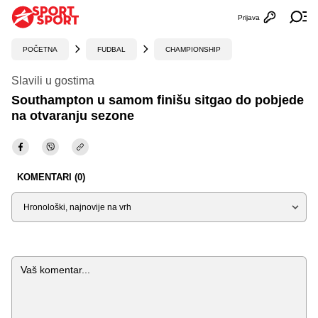
Prijava
Otvori profi
Ot
POČETNA
FUDBAL
CHAMPIONSHIP
Slavili u gostima
Southampton u samom finišu sitgao do pobjede
na otvaranju sezone
KOMENTARI (0)
Sortiraj
Komentar