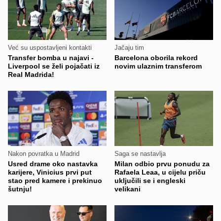
Već su uspostavljeni kontakti
Jačaju tim
Transfer bomba u najavi -
Barcelona oborila rekord
Liverpool se želi pojačati iz
novim ulaznim transferom
Real Madrida!
Nakon povratka u Madrid
Saga se nastavlja
Usred drame oko nastavka
Milan odbio prvu ponudu za
karijere, Vinicius prvi put
Rafaela Leaa, u cijelu priču
stao pred kamere i prekinuo
uključili se i engleski
šutnju!
velikani