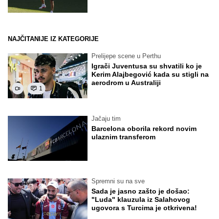
NAJČITANIJE IZ KATEGORIJE
Prelijepe scene u Perthu
Igrači Juventusa su shvatili ko je
Kerim Alajbegović kada su stigli na
aerodrom u Australiji
1
Jačaju tim
Barcelona oborila rekord novim
ulaznim transferom
Spremni su na sve
Sada je jasno zašto je došao:
"Luda" klauzula iz Salahovog
ugovora s Turcima je otkrivena!