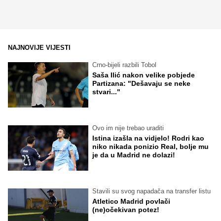
NAJNOVIJE VIJESTI
Crno-bijeli razbili Tobol
Saša Ilić nakon velike pobjede
Partizana: "Dešavaju se neke
stvari..."
Ovo im nije trebao uraditi
Istina izašla na vidjelo! Rodri kao
niko nikada ponizio Real, bolje mu
je da u Madrid ne dolazi!
Stavili su svog napadača na transfer listu
Atletico Madrid povlači
(ne)očekivan potez!