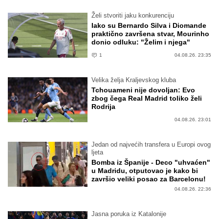
Želi stvoriti jaku konkurenciju
Iako su Bernardo Silva i Diomande
praktično završena stvar, Mourinho
donio odluku: "Želim i njega"
1
04.08.26. 23:35
Velika želja Kraljevskog kluba
Tchouameni nije dovoljan: Evo
zbog čega Real Madrid toliko želi
Rodrija
04.08.26. 23:01
Jedan od najvećih transfera u Europi ovog
ljeta
Bomba iz Španije - Deco "uhvaćen"
u Madridu, otputovao je kako bi
završio veliki posao za Barcelonu!
04.08.26. 22:36
Jasna poruka iz Katalonije