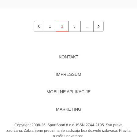
1
2
3
...
Previous
Next
KONTAKT
IMPRESSUM
MOBILNE APLIKACIJE
MARKETING
Copyright 2008-26. SportSport d.o.o. ISSN 2744-2195. Sva prava
zadržana. Zabranjeno preuzimanje sadržaja bez dozvole izdavača.
Pravila
o zaštiti privatnosti.