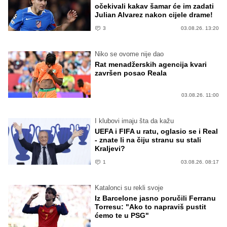
očekivali kakav šamar će im zadati
Julian Alvarez nakon cijele drame!
3
03.08.26. 13:20
Niko se ovome nije dao
Rat menadžerskih agencija kvari
završen posao Reala
03.08.26. 11:00
I klubovi imaju šta da kažu
UEFA i FIFA u ratu, oglasio se i Real
- znate li na čiju stranu su stali
Kraljevi?
1
03.08.26. 08:17
Katalonci su rekli svoje
Iz Barcelone jasno poručili Ferranu
Torresu: "Ako to napraviš pustit
ćemo te u PSG"