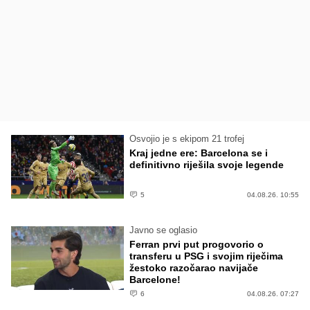
Osvojio je s ekipom 21 trofej
Kraj jedne ere: Barcelona se i
definitivno riješila svoje legende
5
04.08.26. 10:55
Javno se oglasio
Ferran prvi put progovorio o
transferu u PSG i svojim riječima
žestoko razočarao navijače
Barcelone!
6
04.08.26. 07:27