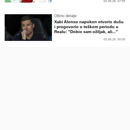
03.08.26. 07:55
Otkrio detalje
Xabi Alonso napokon otvorio dušu
i progovorio o teškom periodu u
Realu: "Dobio sam ožiljak, ali..."
03.08.26. 00:00