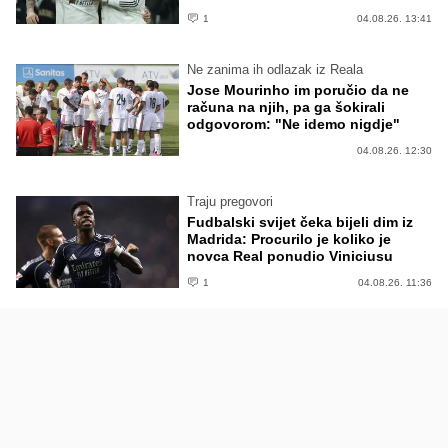
1
04.08.26. 13:41
Ne zanima ih odlazak iz Reala
Jose Mourinho im poručio da ne
računa na njih, pa ga šokirali
odgovorom: "Ne idemo nigdje"
04.08.26. 12:30
Traju pregovori
Fudbalski svijet čeka bijeli dim iz
Madrida: Procurilo je koliko je
novca Real ponudio Viniciusu
1
04.08.26. 11:36