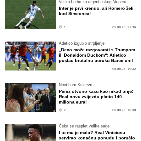
Velika borba za argentinskog štopera
Inter je prvi krenuo, ali Romero želi
kod Simeonea!
1
05.08.26. 21:36
Atletico izgubio strpljenje
„Deco može razgovarati s Trumpom
ili Donaldom Duckom“: Atletico
poslao brutalnu poruku Barceloni!
05.08.26. 19:32
Novi bum Kraljeva
Perez otvorio kasu kao nikad prije:
Real novu zvijezdu platio 140
miliona eura!
2
05.08.26. 18:39
Čeka se rasplet velike sage
I to mu je malo? Real Viniciusu
servirao konačnu ponudu i poručio