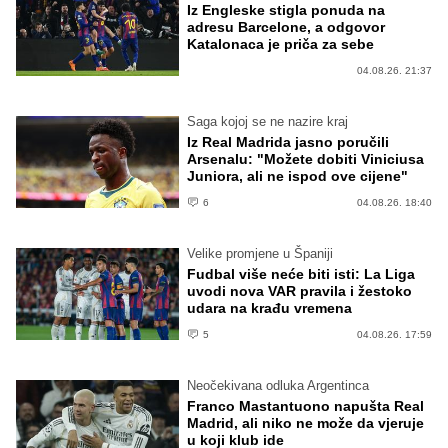
Iz Engleske stigla ponuda na
adresu Barcelone, a odgovor
Katalonaca je priča za sebe
04.08.26. 21:37
Saga kojoj se ne nazire kraj
Iz Real Madrida jasno poručili
Arsenalu: "Možete dobiti Viniciusa
Juniora, ali ne ispod ove cijene"
6
04.08.26. 18:40
Velike promjene u Španiji
Fudbal više neće biti isti: La Liga
uvodi nova VAR pravila i žestoko
udara na krađu vremena
5
04.08.26. 17:59
Neočekivana odluka Argentinca
Franco Mastantuono napušta Real
Madrid, ali niko ne može da vjeruje
u koji klub ide