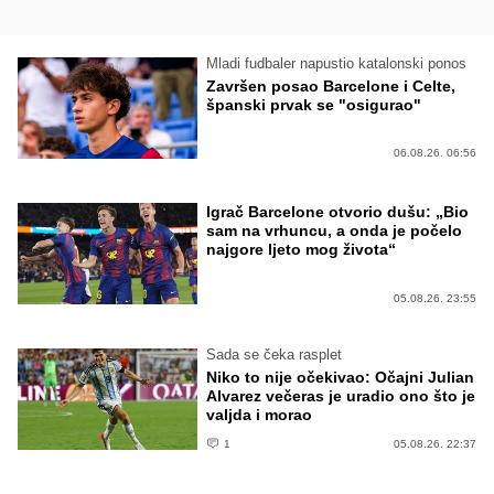
Mladi fudbaler napustio katalonski ponos
Završen posao Barcelone i Celte,
španski prvak se "osigurao"
06.08.26. 06:56
Igrač Barcelone otvorio dušu: „Bio
sam na vrhuncu, a onda je počelo
najgore ljeto mog života“
05.08.26. 23:55
Sada se čeka rasplet
Niko to nije očekivao: Očajni Julian
Alvarez večeras je uradio ono što je
valjda i morao
1
05.08.26. 22:37