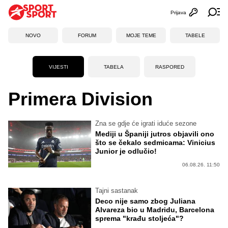
Prijava
Otvori profi
Ot
NOVO
FORUM
MOJE TEME
TABELE
VIJESTI
TABELA
RASPORED
Primera Division
Zna se gdje će igrati iduće sezone
Mediji u Španiji jutros objavili ono
što se čekalo sedmicama: Vinicius
Junior je odlučio!
06.08.26. 11:50
Tajni sastanak
Deco nije samo zbog Juliana
Alvareza bio u Madridu, Barcelona
sprema "krađu stoljeća"?