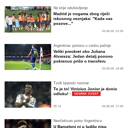
Ne krije oduševljenje
Madrid je nogama zbog riječi
iskusnog veznjaka: "Kada vas
pozove..."
03.08.26. 21:30
Argentinac ponovo u centru pažnje
Veliki preokret oko Juliana
Alvareza: Jedan detalj ponovo
pokrenuo priče o transferu
03.08.26. 19:48
Tvrdi španski novinar
To je to! Vinicius Junior je donio
·
odluku!
UDARNA VIJEST
11
03.08.26. 17:45
Neočekivan potez Argentinca
U Barceloni ni u ludilu nisu