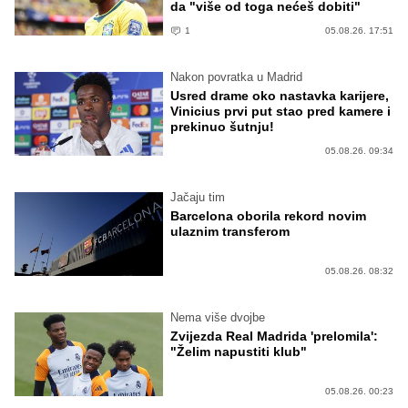
da "više od toga nećeš dobiti"
1
05.08.26. 17:51
Nakon povratka u Madrid
Usred drame oko nastavka karijere,
Vinicius prvi put stao pred kamere i
prekinuo šutnju!
05.08.26. 09:34
Jačaju tim
Barcelona oborila rekord novim
ulaznim transferom
05.08.26. 08:32
Nema više dvojbe
Zvijezda Real Madrida 'prelomila':
"Želim napustiti klub"
05.08.26. 00:23