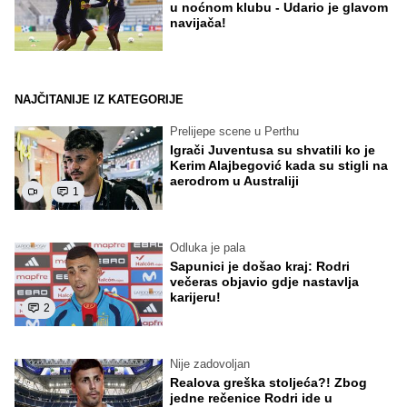
u noćnom klubu - Udario je glavom
navijača!
NAJČITANIJE IZ KATEGORIJE
Prelijepe scene u Perthu
Igrači Juventusa su shvatili ko je
Kerim Alajbegović kada su stigli na
aerodrom u Australiji
1
Odluka je pala
Sapunici je došao kraj: Rodri
večeras objavio gdje nastavlja
karijeru!
2
Nije zadovoljan
Realova greška stoljeća?! Zbog
jedne rečenice Rodri ide u