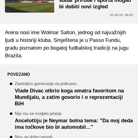
sudar prirode i sporta mogao
bi dobiti novi izgled
05.06.26. 08:45
Arena nosi ime Wolmar Salton, jednog od najvažnijih
ljudi u historiji kluba. Smještena je u Passo Fundu,
gradu poznatom po bogatoj fudbalskoj tradiciji na jugu
Brazila.
POVEZANO
Zanimljivo gostovanje na podcastu
Vlade Divac otkrio koga smatra favoritom na
Mundijalu, a zatim govorio i o reprezentaciji
BiH
Nije mu se svidjelo pitanje
Ancelottiju je Neymar bolna tema: "Da moj deda
ima točkove bio bi automobil..."
Nisu se dobro proveli