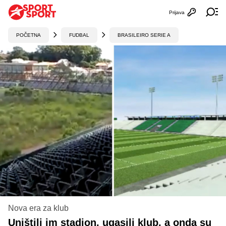
Prijava
Otvori profi
Ot
POČETNA
FUDBAL
BRASILEIRO SERIE A
Nova era za klub
Uništili im stadion, ugasili klub, a onda su