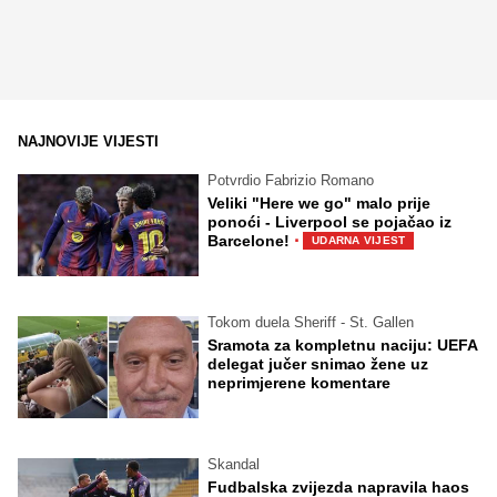
NAJNOVIJE VIJESTI
Potvrdio Fabrizio Romano
Veliki "Here we go" malo prije
ponoći - Liverpool se pojačao iz
·
Barcelone!
UDARNA VIJEST
Tokom duela Sheriff - St. Gallen
Sramota za kompletnu naciju: UEFA
delegat jučer snimao žene uz
neprimjerene komentare
Skandal
Fudbalska zvijezda napravila haos