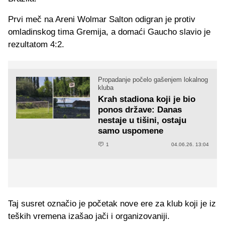
Prvi meč na Areni Wolmar Salton odigran je protiv
omladinskog tima Gremija, a domaći Gaucho slavio je
rezultatom 4:2.
Propadanje počelo gašenjem lokalnog
kluba
Krah stadiona koji je bio
ponos države: Danas
nestaje u tišini, ostaju
samo uspomene
1
04.06.26. 13:04
Taj susret označio je početak nove ere za klub koji je iz
teških vremena izašao jači i organizovaniji.