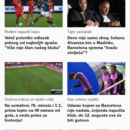
Rođeni napunili kasu
Tajni sastanak
Velež potvrdio odlazak
Deco nije samo zbog Juliana
jednog od najboljih igrača:
Alvareza bio u Madridu,
"Više nije član našeg kluba"
Barcelona sprema "krađu
stoljeća"?
Golčina kakva se rijetko viđa
Dao zeleno svjetlo
Na semaforu 76. minuta i 1:1,
Udarac kojem se Barcelona
prima loptu na 40 metara od
nije nadala, zvijezda napušta
gola, a onda potez za
klub, do 12. avgusta sve će
historiju!
biti gotovo