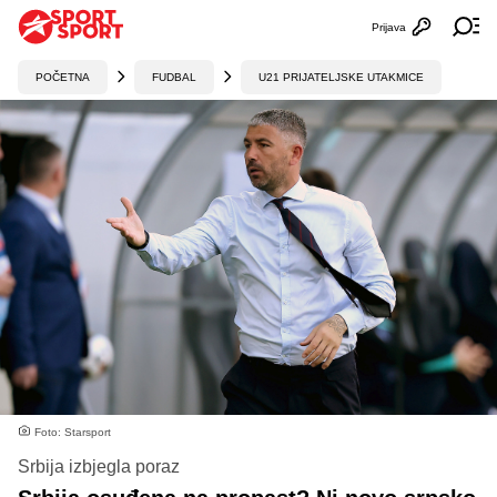
Prijava
Otvori profi
Ot
POČETNA
FUDBAL
U21 PRIJATELJSKE UTAKMICE
Foto: Starsport
Srbija izbjegla poraz