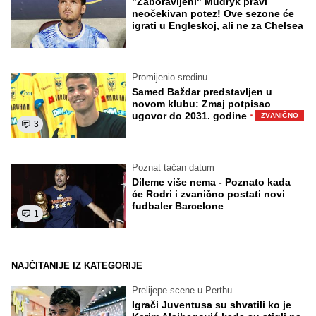
"Zaboravljeni" Mudryk pravi
neočekivan potez! Ove sezone će
igrati u Engleskoj, ali ne za Chelsea
Promijenio sredinu
Samed Baždar predstavljen u
novom klubu: Zmaj potpisao
·
ugovor do 2031. godine
ZVANIČNO
3
Poznat tačan datum
Dileme više nema - Poznato kada
će Rodri i zvanično postati novi
fudbaler Barcelone
1
NAJČITANIJE IZ KATEGORIJE
Prelijepe scene u Perthu
Igrači Juventusa su shvatili ko je