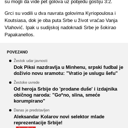
su mogli da vide pet golova uz pobjedu gostiju 3:2.
Grci su vodili u dva navrata golovima Kyriopoulosa i
Koutsiasa, dok je oba puta Srbe u život vraćao Vanja
Vlahović. Ipak u sudijskoj nadoknadi Srbe je šokirao
Papakanellos.
POVEZANO
Žestok udar javnosti
Dok Piksi nazdravlja u Minhenu, srpski fudbal je
doživio novu sramotu: "Vratio je uslugu šefu"
Žestoke uvrede
Od heroja Srbije do 'prodane duše' i izdajnika
običnog naroda: "Go*no, slina, smeće
korumpirano"
Danas je predstavljen
Aleksandar Kolarov novi selektor mlade
reprezentacije Srbije!