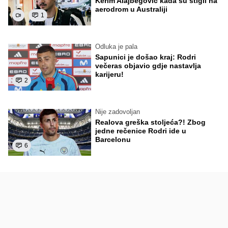
Kerim Alajbegović kada su stigli na
aerodrom u Australiji
1
Odluka je pala
Sapunici je došao kraj: Rodri
večeras objavio gdje nastavlja
karijeru!
2
Nije zadovoljan
Realova greška stoljeća?! Zbog
jedne rečenice Rodri ide u
Barcelonu
6