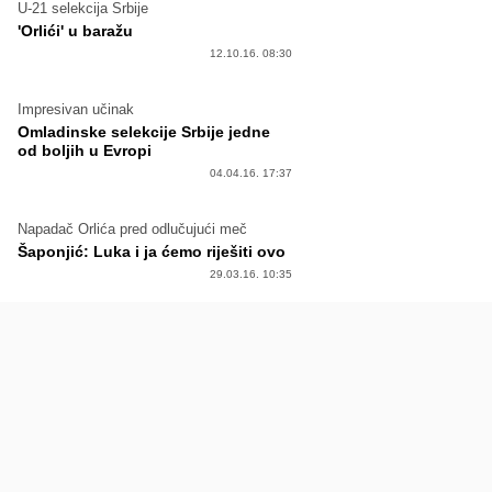
U-21 selekcija Srbije
'Orlići' u baražu
12.10.16. 08:30
Impresivan učinak
Omladinske selekcije Srbije jedne
od boljih u Evropi
04.04.16. 17:37
Napadač Orlića pred odlučujući meč
Šaponjić: Luka i ja ćemo riješiti ovo
29.03.16. 10:35