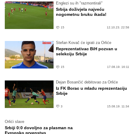
Englezi su ih "razmontirali"
Srbija doživjela najveću
nogometnu bruku ikada!
15
12.10.23. 22:58
Stefan Kovač će igrati za Orliće
Reprezentativac BiH pozvan u
selekciju Srbije
15
17.08.19. 16:11
Dejan Bosančić debitovao za Orliće
Iz FK Borac u mladu reprezentaciju
Srbije
3
15.08.19. 11:34
Orlići slave
Srbiji 0:0 dovoljno za plasman na
Evropsko prvenstvo