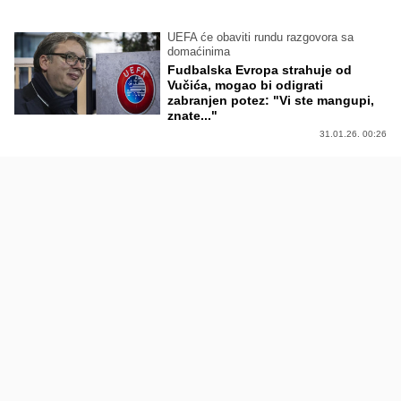
UEFA će obaviti rundu razgovora sa
domaćinima
Fudbalska Evropa strahuje od
Vučića, mogao bi odigrati
zabranjen potez: "Vi ste mangupi,
znate..."
31.01.26. 00:26