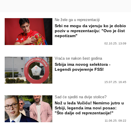
Ne žele ga u reprezentaciji
Srbi ne mogu da vjeruju ko je dobio
poziv u reprezentaciju: "Ovo je čist
nepotizam"
02.10.25. 13:09
Vraća se nakon šest godina
Srbija ima novog selektora -
Legendi povjerenje FSS!
15.07.25. 16:45
Sad će sjediti na dvije stolice?
Nož u leđa Vučiću! Nemirno jutro u
Srbiji, legenda ima novi posao:
"Što dalje od reprezentacije!"
11.06.25. 09:22