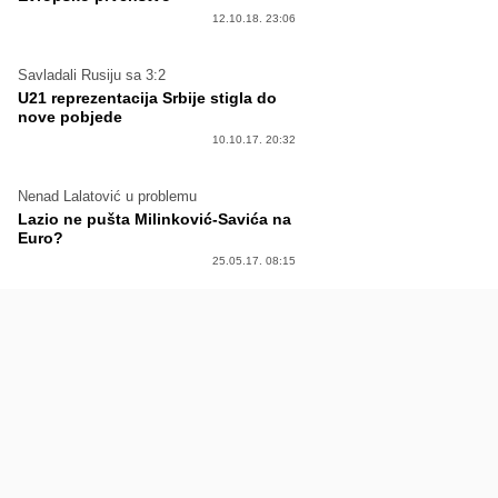
12.10.18. 23:06
Savladali Rusiju sa 3:2
U21 reprezentacija Srbije stigla do
nove pobjede
10.10.17. 20:32
Nenad Lalatović u problemu
Lazio ne pušta Milinković-Savića na
Euro?
25.05.17. 08:15