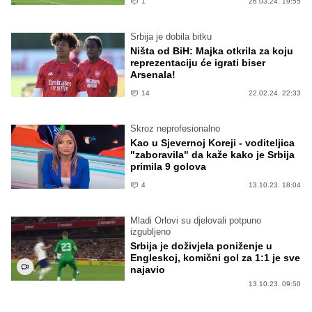
1
26.03.24. 19:55
Srbija je dobila bitku
Ništa od BiH: Majka otkrila za koju
reprezentaciju će igrati biser
Arsenala!
14
22.02.24. 22:33
Skroz neprofesionalno
Kao u Sjevernoj Koreji - voditeljica
"zaboravila" da kaže kako je Srbija
primila 9 golova
4
13.10.23. 18:04
Mladi Orlovi su djelovali potpuno
izgubljeno
Srbija je doživjela poniženje u
Engleskoj, komični gol za 1:1 je sve
najavio
13.10.23. 09:50