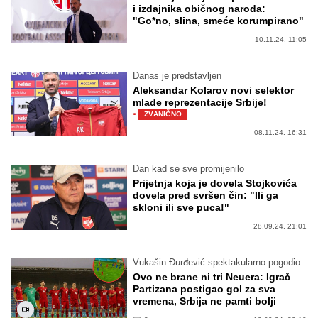
i izdajnika običnog naroda:
"Go*no, slina, smeće korumpirano"
10.11.24. 11:05
Danas je predstavljen
Aleksandar Kolarov novi selektor
mlade reprezentacije Srbije!
·
ZVANIČNO
08.11.24. 16:31
Dan kad se sve promijenilo
Prijetnja koja je dovela Stojkovića
dovela pred svršen čin: "Ili ga
skloni ili sve puca!"
28.09.24. 21:01
Vukašin Đurđević spektakularno pogodio
Ovo ne brane ni tri Neuera: Igrač
Partizana postigao gol za sva
vremena, Srbija ne pamti bolji