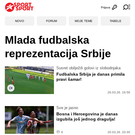
Prijava
Otvori profi
Ot
NOVO
FORUM
MOJE TEME
TABELE
Mlada fudbalska
reprezentacija Srbije
Susret obilježili golovi iz slobodnjaka
Fudbalska Srbija je danas primila
pravi šamar!
26.03.26. 16:56
Sve je jasno
Bosna i Hercegovina je danas
izgubila još jednog dragulja!
6
20.03.26. 20:30