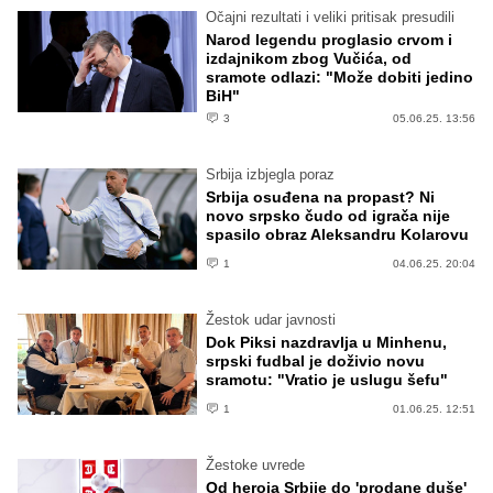
Očajni rezultati i veliki pritisak presudili
Narod legendu proglasio crvom i
izdajnikom zbog Vučića, od
sramote odlazi: "Može dobiti jedino
BiH"
3
05.06.25. 13:56
Srbija izbjegla poraz
Srbija osuđena na propast? Ni
novo srpsko čudo od igrača nije
spasilo obraz Aleksandru Kolarovu
1
04.06.25. 20:04
Žestok udar javnosti
Dok Piksi nazdravlja u Minhenu,
srpski fudbal je doživio novu
sramotu: "Vratio je uslugu šefu"
1
01.06.25. 12:51
Žestoke uvrede
Od heroja Srbije do 'prodane duše'