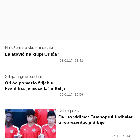
Na užem spisku kandidata
Lalatović na klupi Orlića?
08.02.17. 22:42
Srbija u grupi sedam
Orliće pomazio žrijeb u
kvalifikacijama za EP u Italiji
26.01.17. 10:56
Dobio poziv
Da i to vidimo: Tamnoputi fudbaler
u reprezentaciji Srbije
25.11.16. 14:17