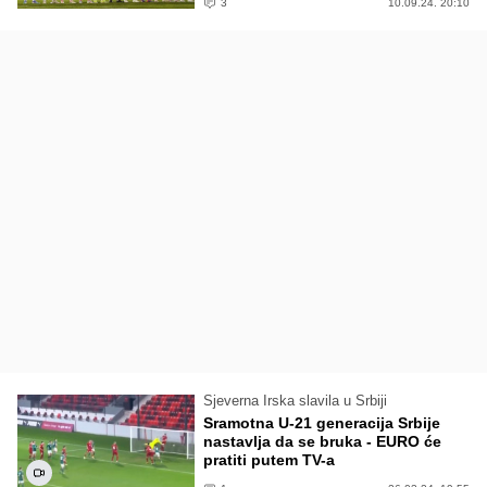
3
10.09.24. 20:10
Sjeverna Irska slavila u Srbiji
Sramotna U-21 generacija Srbije
nastavlja da se bruka - EURO će
pratiti putem TV-a