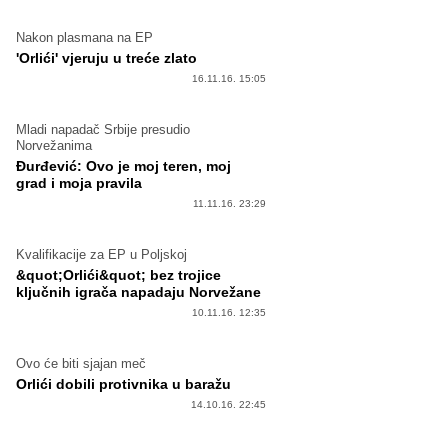
Nakon plasmana na EP
'Orlići' vjeruju u treće zlato
16.11.16. 15:05
Mladi napadač Srbije presudio
Norvežanima
Đurđević: Ovo je moj teren, moj
grad i moja pravila
11.11.16. 23:29
Kvalifikacije za EP u Poljskoj
&quot;Orlići&quot; bez trojice
ključnih igrača napadaju Norvežane
10.11.16. 12:35
Ovo će biti sjajan meč
Orlići dobili protivnika u baražu
14.10.16. 22:45