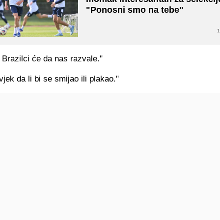
"Ponosni smo na tebe"
1
i Brazilci će da nas razvale."
jek da li bi se smijao ili plakao."