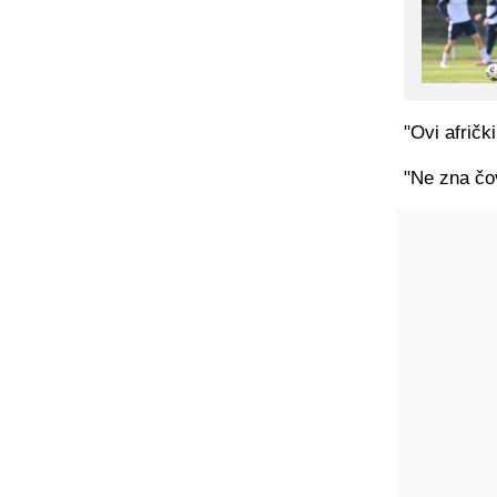
"Ovi afričk
"Ne zna čov