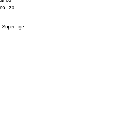
uti od
no i za
 Super lige