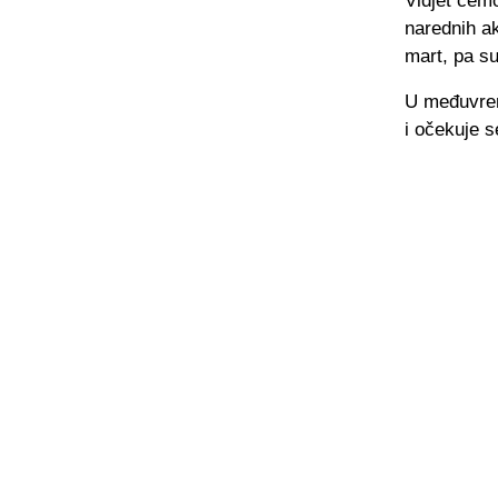
Vidjet ćemo
narednih ak
mart, pa su
U međuvrem
i očekuje s