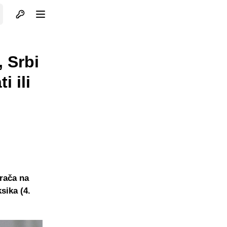
Otvori profil
Otvori meni
, Srbi
i ili
rača na
sika (4.