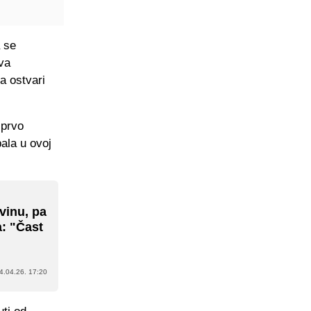
 se
va
a ostvari
 prvo
bala u ovoj
vinu, pa
a: "Čast
4.04.26. 17:20