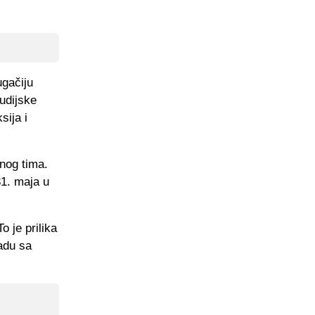
ugačiju
udijske
sija i
nog tima.
31. maja u
 je prilika
adu sa