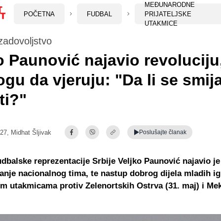
MEĐUNARODNE
POČETNA
FUDBAL
PRIJATELJSKE
UTAKMICE
zadovoljstvo
o Paunović najavio revoluciju
gu da vjeruju: "Da li se smijat
ti?"
:27,
Midhat Šljivak
Poslušajte
članak
udbalske reprezentacije Srbije Veljko Paunović najavio je
nje nacionalnog tima, te nastup dobrog dijela mladih ig
kim utakmicama protiv Zelenortskih Ostrva (31. maj) i Mek