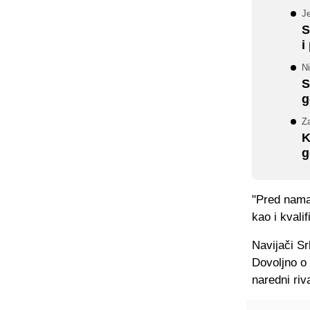
Je
S
i
Ni
S
g
Za
K
g
"Pred nama 
kao i kvali
Navijači Sr
Dovoljno o
naredni riv