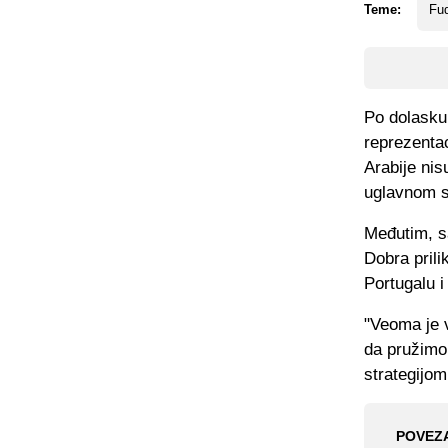
Teme:
Fud
Po dolasku 
reprezentac
Arabije nis
uglavnom su
Međutim, s
Dobra prili
Portugalu i
"Veoma je v
da pružimo
strategijom
POVEZ