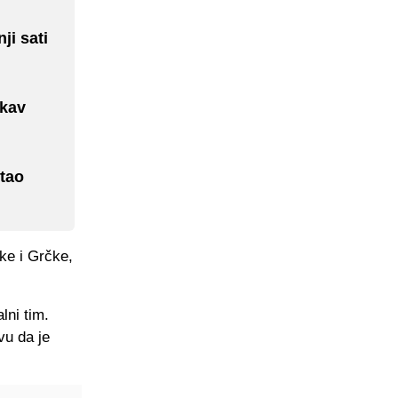
ji sati
akav
itao
ke i Grčke,
lni tim.
vu da je