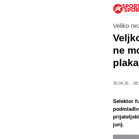
Veliko ne
Veljk
ne mo
plaka
30.04.26. - 08
Selektor f
podmlađiva
prijateljs
jun).