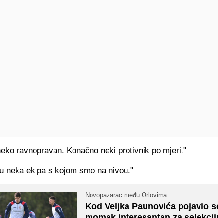
eko ravnopravan. Konačno neki protivnik po mjeri."
u neka ekipa s kojom smo na nivou."
Novopazarac među Orlovima
Kod Veljka Paunovića pojavio se
momak interesantan za selekcij