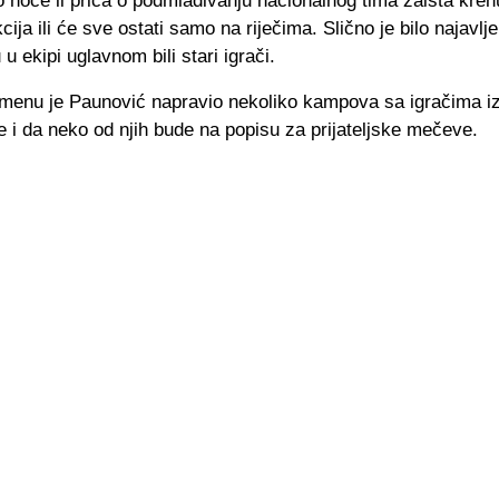
 hoće li priča o podmlađivanju nacionalnog tima zaista kren
cija ili će sve ostati samo na riječima. Slično je bilo najavlje
 u ekipi uglavnom bili stari igrači.
enu je Paunović napravio nekoliko kampova sa igračima iz
e i da neko od njih bude na popisu za prijateljske mečeve.