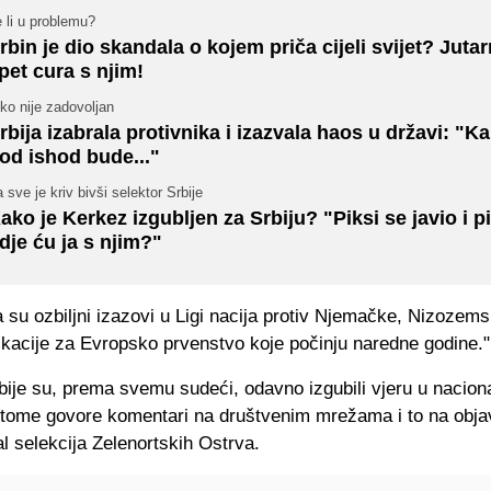
 li u problemu?
rbin je dio skandala o kojem priča cijeli svijet? Jutarn
 pet cura s njim!
ko nije zadovoljan
rbija izabrala protivnika i izazvala haos u državi: "K
od ishod bude..."
 sve je kriv bivši selektor Srbije
ako je Kerkez izgubljen za Srbiju? "Piksi se javio i p
dje ću ja s njim?"
su ozbiljni izazovi u Ligi nacija protiv Njemačke, Nizozems
fikacije za Evropsko prvenstvo koje počinju naredne godine."
bije su, prema svemu sudeći, odavno izgubili vjeru u naciona
 tome govore komentari na društvenim mrežama i to na obja
al selekcija Zelenortskih Ostrva.