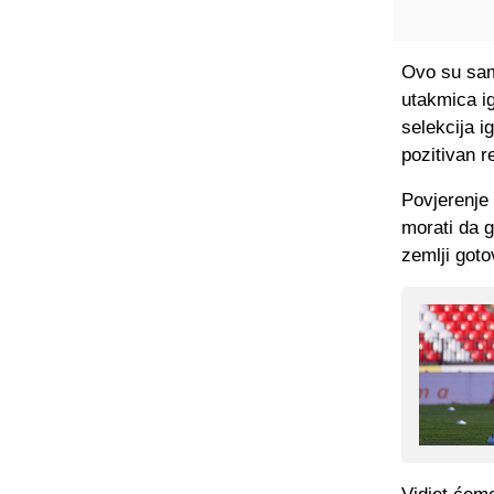
Ovo su sam
utakmica ig
selekcija i
pozitivan re
Povjerenje 
morati da g
zemlji got