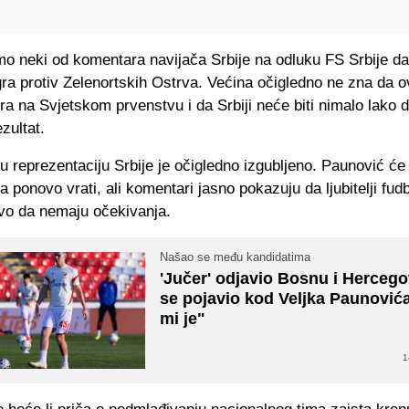
o neki od komentara navijača Srbije na odluku FS Srbije da
ra protiv Zelenortskih Ostrva. Većina očigledno ne zna da o
gra na Svjetskom prvenstvu i da Srbiji neće biti nimalo lako d
zultat.
u reprezentaciju Srbije je očigledno izgubljeno. Paunović će
a ponovo vrati, ali komentari jasno pokazuju da ljubitelji fud
ovo da nemaju očekivanja.
Našao se među kandidatima
'Jučer' odjavio Bosnu i Hercego
se pojavio kod Veljka Paunović
mi je"
1