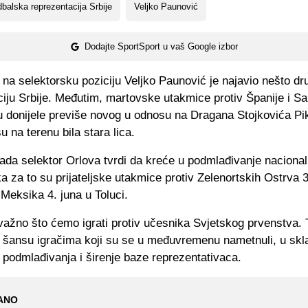
balska reprezentacija Srbije
Veljko Paunović
Dodajte SportSport u vaš Google izbor
na selektorsku poziciju Veljko Paunović je najavio nešto dr
iju Srbije. Međutim, martovske utakmice protiv Španije i Sa
u donijele previše novog u odnosu na Dragana Stojkovića Pik
 na terenu bila stara lica.
ada selektor Orlova tvrdi da kreće u podmlađivanje nacional
ka za to su prijateljske utakmice protiv Zelenortskih Ostrva 
 Meksika 4. juna u Toluci.
ažno što ćemo igrati protiv učesnika Svjetskog prvenstva. To
 šansu igračima koji su se u međuvremenu nametnuli, u skl
 podmlađivanja i širenje baze reprezentativaca.
ANO