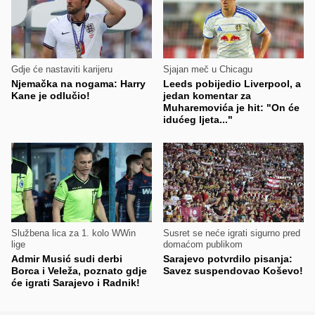
Gdje će nastaviti karijeru
Sjajan meč u Chicagu
Njemačka na nogama: Harry
Leeds pobijedio Liverpool, a
Kane je odlučio!
jedan komentar za
Muharemovića je hit: "On će
idućeg ljeta..."
Službena lica za 1. kolo WWin
Susret se neće igrati sigurno pred
lige
domaćom publikom
Admir Musić sudi derbi
Sarajevo potvrdilo pisanja:
Borca i Veleža, poznato gdje
Savez suspendovao Koševo!
će igrati Sarajevo i Radnik!