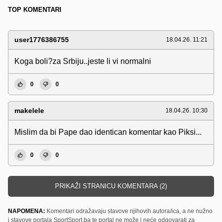
TOP KOMENTARI
user1776386755
18.04.26. 11:21
Koga boli?za Srbiju..jeste li vi normalni
0
0
makelele
18.04.26. 10:30
Mislim da bi Pape dao identican komentar kao Piksi...
0
0
PRIKAŽI STRANICU KOMENTARA (2)
NAPOMENA:
Komentari odražavaju stavove njihovih autora/ica, a ne nužno
i stavove portala SportSport.ba te portal ne može i neće odgovarati za