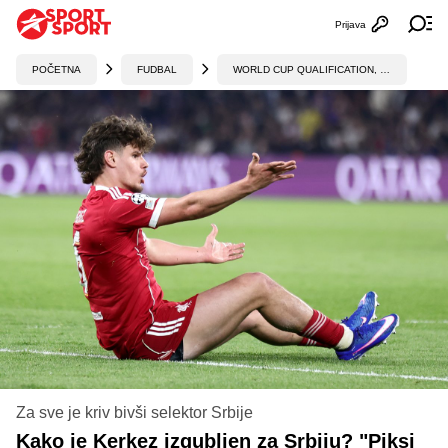
Prijava
Otvori profi
Ot
POČETNA
FUDBAL
WORLD CUP QUALIFICATION, UEFA
Za sve je kriv bivši selektor Srbije
Kako je Kerkez izgubljen za Srbiju? "Piksi