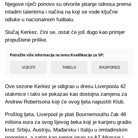
Njegove riječi ponovo su otvorile pitanje odnosa prema
mladim talentima i načina na koji se vode ključne
odluke u nacionalnom fudbalu.
Slučaj Kerkez, čini se, ostat će još dugo kao primjer
propuštene prilike.
Potražite više informacija na temu Kvalifikacije za SP:
VIJESTI
TABELA
RASPORED
Ove sezone Kerkez je odigrao u dresu Liverpoola 42
utakmice i tako se pokazao kao dostojna zamjena za
Andrew Robertsona koji će ovog ljeta napustiti Klub.
Prošlog ljeta, Liverpool je plati Bournemouthu čak 46
miliona eura za ovog lijevog beka koji je karijeru gradio
kroz Srbiju, Austriju, Mađarsku i Italiju u omladinskim
pogonima, a zatim kao senior igrao za AZ Alkmaar i