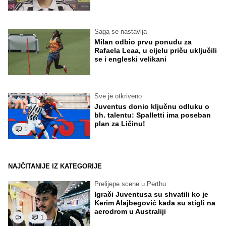
Saga se nastavlja
Milan odbio prvu ponudu za
Rafaela Leaa, u cijelu priču uključili
se i engleski velikani
Sve je otkriveno
Juventus donio ključnu odluku o
bh. talentu: Spalletti ima poseban
plan za Ličinu!
1
NAJČITANIJE IZ KATEGORIJE
Prelijepe scene u Perthu
Igrači Juventusa su shvatili ko je
Kerim Alajbegović kada su stigli na
aerodrom u Australiji
1