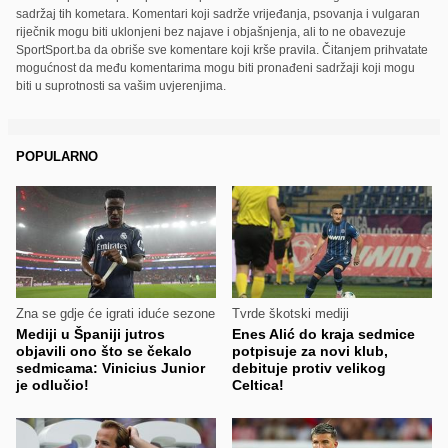
sadržaj tih kometara. Komentari koji sadrže vrijeđanja, psovanja i vulgaran
riječnik mogu biti uklonjeni bez najave i objašnjenja, ali to ne obavezuje
SportSport.ba da obriše sve komentare koji krše pravila. Čitanjem prihvatate
mogućnost da među komentarima mogu biti pronađeni sadržaji koji mogu
biti u suprotnosti sa vašim uvjerenjima.
POPULARNO
Zna se gdje će igrati iduće sezone
Tvrde škotski mediji
Mediji u Španiji jutros
Enes Alić do kraja sedmice
objavili ono što se čekalo
potpisuje za novi klub,
sedmicama: Vinicius Junior
debituje protiv velikog
je odlučio!
Celtica!