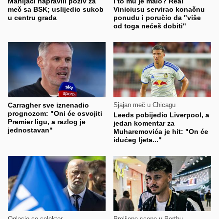
Manijaci napravili poziv za
I to mu je malo? Real
meč sa BSK; uslijedio sukob
Viniciusu servirao konačnu
u centru grada
ponudu i poručio da "više
od toga nećeš dobiti"
Carragher sve iznenadio
Sjajan meč u Chicagu
prognozom: "Oni će osvojiti
Leeds pobijedio Liverpool, a
Premier ligu, a razlog je
jedan komentar za
jednostavan"
Muharemovića je hit: "On će
idućeg ljeta..."
Oglasio se selektor
Prelijepe scene u Perthu