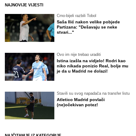
NAJNOVIJE VIJESTI
Crno-bijeli razbili Tobol
Saša Ilić nakon velike pobjede
Partizana: "Dešavaju se neke
stvari..."
Ovo im nije trebao uraditi
Istina izašla na vidjelo! Rodri kao
niko nikada ponizio Real, bolje mu
je da u Madrid ne dolazi!
Stavili su svog napadača na transfer listu
Atletico Madrid povlači
(ne)očekivan potez!
NAJČITANIJE IZ KATEGORIJE