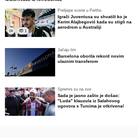
Prelijepe scene u Perthu
Igrači Juventusa su shvatili ko je
Kerim Alajbegović kada su stigli na
aerodrom u Australiji
1
Jačaju tim
Barcelona oborila rekord novim
ulaznim transferom
Spremni su na sve
Sada je jasno zašto je došao:
"Luda" klauzula iz Salahovog
ugovora s Turcima je otkrivena!