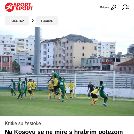
Prijava
Otvori profi
Ot
POČETNA
FUDBAL
Kritke su žestoke
Na Kosovu se ne mire s hrabrim potezom