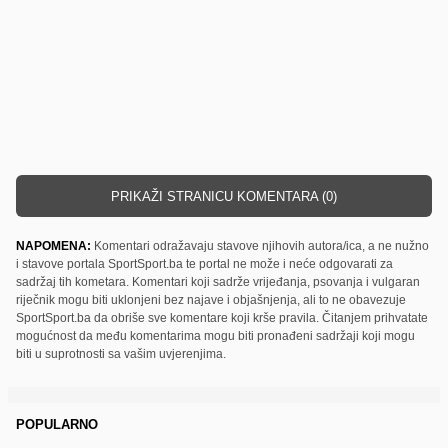
PRIKAŽI STRANICU KOMENTARA (0)
NAPOMENA:
Komentari odražavaju stavove njihovih autora/ica, a ne nužno
i stavove portala SportSport.ba te portal ne može i neće odgovarati za
sadržaj tih kometara. Komentari koji sadrže vrijeđanja, psovanja i vulgaran
riječnik mogu biti uklonjeni bez najave i objašnjenja, ali to ne obavezuje
SportSport.ba da obriše sve komentare koji krše pravila. Čitanjem prihvatate
mogućnost da među komentarima mogu biti pronađeni sadržaji koji mogu
biti u suprotnosti sa vašim uvjerenjima.
POPULARNO