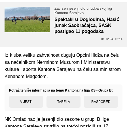
Završen jesenji dio u fudbalskoj ligi
Kantona Sarajevo
Spektakl u Doglodima, Hasić
junak Saobraćajca, SAŠK
postigao 11 pogodaka
01.12.24. 15:14
Iz kluba veliku zahvalnost duguju Općini Ilidža na čelu
sa načelnikom Nerminom Muzurom i Ministarstvu
kulture i sporta Kantona Sarajevu na čelu sa ministrom
Kenanom Magodom.
Potražite više informacija na temu Kantonalna liga KS - Grupa B:
VIJESTI
TABELA
RASPORED
NK Omladinac je jesenji dio sezone u grupi B lige
Kantona Sarajevo završio na trećoj poziciji sa 17