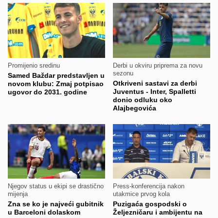
Promijenio sredinu
Derbi u okviru priprema za novu
sezonu
Samed Baždar predstavljen u
Otkriveni sastavi za derbi
novom klubu: Zmaj potpisao
Juventus - Inter, Spalletti
ugovor do 2031. godine
donio odluku oko
Alajbegovića
Njegov status u ekipi se drastično
Press-konferencija nakon
mijenja
utakmice prvog kola
Zna se ko je najveći gubitnik
Puzigaća gospodski o
u Barceloni dolaskom
Željezničaru i ambijentu na