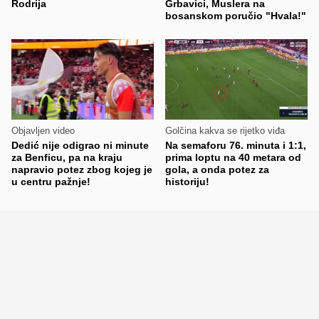
Rodrija
Grbavici, Muslera na
bosanskom poručio "Hvala!"
Objavljen video
Golčina kakva se rijetko viđa
Dedić nije odigrao ni minute
Na semaforu 76. minuta i 1:1,
za Benficu, pa na kraju
prima loptu na 40 metara od
napravio potez zbog kojeg je
gola, a onda potez za
u centru pažnje!
historiju!