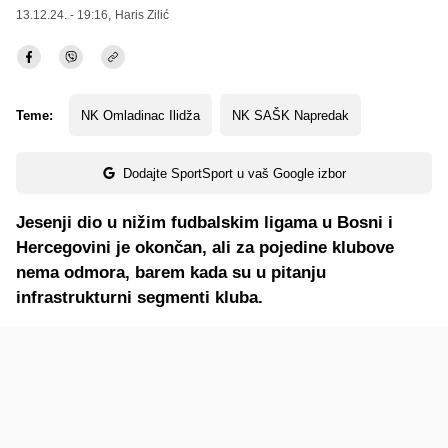
13.12.24. - 19:16,
Haris Zilić
Teme:
NK Omladinac Ilidža
NK SAŠK Napredak
Dodajte SportSport u vaš Google izbor
Jesenji dio u nižim fudbalskim ligama u Bosni i
Hercegovini je okončan, ali za pojedine klubove
nema odmora, barem kada su u pitanju
infrastrukturni segmenti kluba.