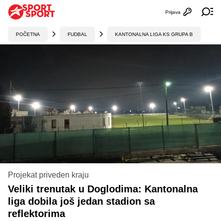
Prijava
Otvori profi
Ot
POČETNA
FUDBAL
KANTONALNA LIGA KS GRUPA B
Projekat priveden kraju
Veliki trenutak u Doglodima: Kantonalna
liga dobila još jedan stadion sa
reflektorima