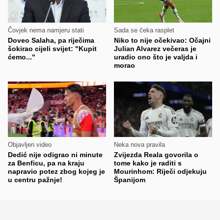
Čovjek nema namjeru stati
Sada se čeka rasplet
Doveo Salaha, pa riječima
Niko to nije očekivao: Očajni
šokirao cijeli svijet: "Kupit
Julian Alvarez večeras je
ćemo..."
uradio ono što je valjda i
morao
Objavljen video
Neka nova pravila
Dedić nije odigrao ni minute
Zvijezda Reala govorila o
za Benficu, pa na kraju
tome kako je raditi s
napravio potez zbog kojeg je
Mourinhom: Riječi odjekuju
u centru pažnje!
Španijom