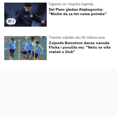
Oglasila se i klupska legenda
Del Piero gledao Alajbegovića:
"Mislim da za tim nema potrebe"
1
Transfer vrijedan oko 50 miliona eura
Zvijezda Barcelone danas nazvala
Flicka i poručila mu: "Neću se više
vraćati u klub"