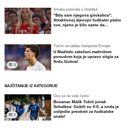
Amalia putovala u Istanbul
"Bila sam njegova grickalica":
Atraktivnoj djevojci fudbaler platio
sve, njeno je bilo samo da...
Turčin na radaru šampiona Evrope
U Madridu zatečeni mahnitom
ponudom koja je upravo stigla za
Ardu Gulera!
3
NAJČITANIJE IZ KATEGORIJE
Ovo se ne viđa često
Bosanac Malik Tubić junak
Schalkea: Gubili su 4:0, a onda je
uslijedio preokret za fudbalske
2
anale!