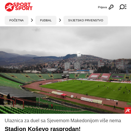
Prijava
Otvori profi
Ot
POČETNA
FUDBAL
SVJETSKO PRVENSTVO
Ulaznica za duel sa Sjevernom Makedonijom više nema
Stadion Koševo rasprodan!