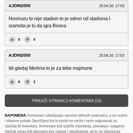
AJDIN2000
25.04.26. 17:53
Novinaru to nije stadion to je odron od stadiona I
sramota je tu da igra Bosna
0
4
AJDIN2000
25.04.26. 17:53
Idi gledaj Merlina to je za tebe majmune
0
3
PRIKAŽI STRANICU KOMENTARA (10)
NAPOMENA:
Komentari odražavaju stavove njihovih autora/ica, a ne nužno
i stavove portala SportSport.ba te portal ne može i neće odgovarati za
sadržaj tih kometara. Komentari koji sadrže vrijeđanja, psovanja i vulgaran
riječnik mogu biti uklonjeni bez najave i objašnjenja, ali to ne obavezuje