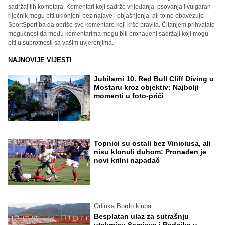
sadržaj tih kometara. Komentari koji sadrže vrijeđanja, psovanja i vulgaran
riječnik mogu biti uklonjeni bez najave i objašnjenja, ali to ne obavezuje
SportSport.ba da obriše sve komentare koji krše pravila. Čitanjem prihvatate
mogućnost da među komentarima mogu biti pronađeni sadržaji koji mogu
biti u suprotnosti sa vašim uvjerenjima.
NAJNOVIJE VIJESTI
Jubilarni 10. Red Bull Cliff Diving u
Mostaru kroz objektiv: Najbolji
momenti u foto-priči
Topnici su ostali bez Viniciusa, ali
nisu klonuli duhom: Pronađen je
novi krilni napadač
Odluka Bordo kluba
Besplatan ulaz za sutrašnju
utakmicu Sarajeva i Radnika u