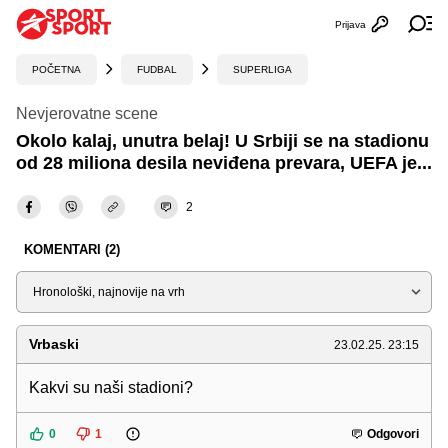
Prijava
Otvori profi
Ot
POČETNA
FUDBAL
SUPERLIGA
Nevjerovatne scene
Okolo kalaj, unutra belaj! U Srbiji se na stadionu
od 28 miliona desila neviđena prevara, UEFA je...
2
KOMENTARI (2)
Sortiraj
Vrbaski
23.02.25. 23:15
Kakvi su naši stadioni?
0
1
Odgovori