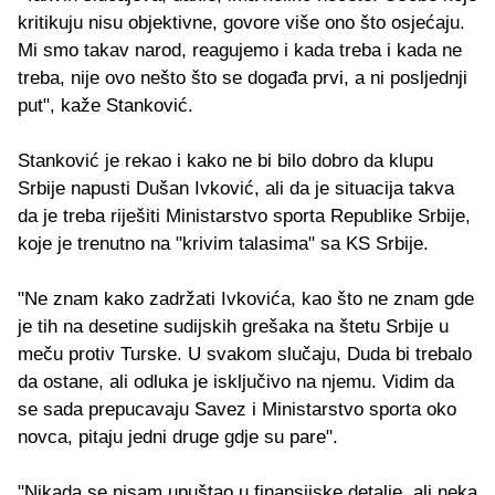
kritikuju nisu objektivne, govore više ono što osjećaju.
Mi smo takav narod, reagujemo i kada treba i kada ne
treba, nije ovo nešto što se događa prvi, a ni posljednji
put", kaže Stanković.
Stanković je rekao i kako ne bi bilo dobro da klupu
Srbije napusti Dušan Ivković, ali da je situacija takva
da je treba riješiti Ministarstvo sporta Republike Srbije,
koje je trenutno na "krivim talasima" sa KS Srbije.
"Ne znam kako zadržati Ivkovića, kao što ne znam gde
je tih na desetine sudijskih grešaka na štetu Srbije u
meču protiv Turske. U svakom slučaju, Duda bi trebalo
da ostane, ali odluka je isključivo na njemu. Vidim da
se sada prepucavaju Savez i Ministarstvo sporta oko
novca, pitaju jedni druge gdje su pare".
"Nikada se nisam upuštao u finansijske detalje, ali neka