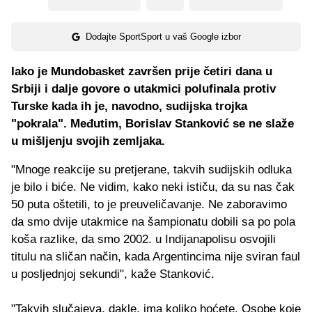
Dodajte SportSport u vaš Google izbor
Iako je Mundobasket završen prije četiri dana u
Srbiji i dalje govore o utakmici polufinala protiv
Turske kada ih je, navodno, sudijska trojka
"pokrala". Međutim, Borislav Stanković se ne slaže
u mišljenju svojih zemljaka.
"Mnoge reakcije su pretjerane, takvih sudijskih odluka
je bilo i biće. Ne vidim, kako neki ističu, da su nas čak
50 puta oštetili, to je preuveličavanje. Ne zaboravimo
da smo dvije utakmice na šampionatu dobili sa po pola
koša razlike, da smo 2002. u Indijanapolisu osvojili
titulu na sličan način, kada Argentincima nije sviran faul
u posljednjoj sekundi", kaže Stanković.
"Takvih slučajeva, dakle, ima koliko hoćete. Osobe koje