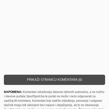
PRIKAŽI STRANICU KOMENTARA (0)
NAPOMENA:
Komentari odražavaju stavove njihovih autora/ica, a ne nužno
i stavove portala SportSport.ba te portal ne može i neće odgovarati za
sadržaj tih kometara. Komentari koji sadrže vrijeđanja, psovanja i vulgaran
riječnik mogu biti uklonjeni bez najave i objašnjenja, ali to ne obavezuje