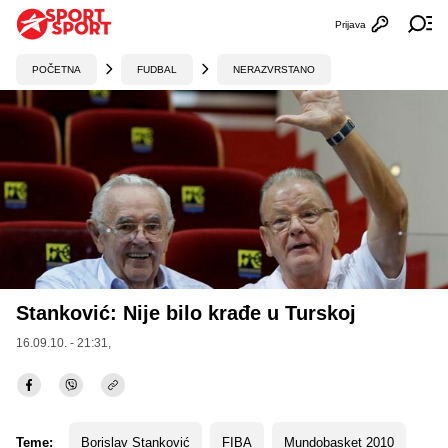
Prijava
Otvori profi
Ot
POČETNA
FUDBAL
NERAZVRSTANO
Stanković: Nije bilo krađe u Turskoj
16.09.10. - 21:31,
Teme:
Borislav Stanković
FIBA
Mundobasket 2010