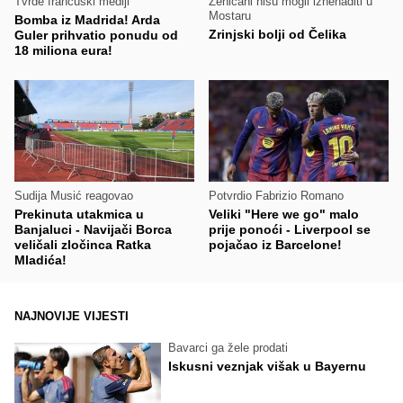
Tvrde francuski mediji
Zeničani nisu mogli iznenaditi u
Mostaru
Bomba iz Madrida! Arda
Zrinjski bolji od Čelika
Guler prihvatio ponudu od
18 miliona eura!
Sudija Musić reagovao
Potvrdio Fabrizio Romano
Prekinuta utakmica u
Veliki "Here we go" malo
Banjaluci - Navijači Borca
prije ponoći - Liverpool se
veličali zločinca Ratka
pojačao iz Barcelone!
Mladića!
NAJNOVIJE VIJESTI
Bavarci ga žele prodati
Iskusni veznjak višak u Bayernu