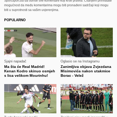
SportSport.ba da obriše sve komentare koji krše pravila. Čitanjem prihvatate
mogućnost da među komentarima mogu biti pronađeni sadržaji koji mogu
biti u suprotnosti sa vašim uvjerenjima.
POPULARNO
Sjajni napadač
Oglasio se na Instagramu
Ma šta će Real Madrid!
Zanimljiva objava Zvjezdana
Kenan Kodro skinuo osmjeh
Misimovića nakon utakmice
s lica velikom Mourinhu!
Borac - Velež