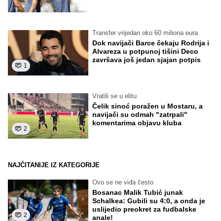
Transfer vrijedan oko 60 miliona eura
Dok navijači Barce čekaju Rodrija i
Alvareza u potpunoj tišini Deco
završava još jedan sjajan potpis
1
Vratili se u elitu
Čelik sinoć poražen u Mostaru, a
navijači su odmah "zatrpali"
komentarima objavu kluba
2
NAJČITANIJE IZ KATEGORIJE
Ovo se ne viđa često
Bosanac Malik Tubić junak
Schalkea: Gubili su 4:0, a onda je
uslijedio preokret za fudbalske
2
anale!