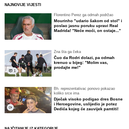
NAJNOVIJE VIJESTI
Florentino Perez ga odmah podržao
Mourinho "udario šakom od stol" i
poslao jasnu poruku upravi Real
Madrida! "Neće moći, on ostaje..."
Zna šta ga čeka
Čuo da Rodri dolazi, pa odmah
krenuo u bijeg: "Molim vas,
prodajte me!"
1
Bh. reprezentativac ponovo pokazao
koliko srce ima
Dječak visoko podigao dres Bosne
i Hercegovine, uslijedio je potez
Dedića kojeg će zauvijek pamtiti!
NAJČITANIJE IZ KATEGORIJE