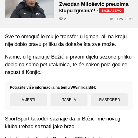
Zvezdan Milošević preuzima
klupu Igmana?
·
SAZNAJEMO
2
06.01.25. 20:51
Sve to omogućilo mu je transfer u Igman, ali na kraju
nije dobio pravu priliku da dokaže šta sve može.
Naime, u Igmanu je Božić u prvom dijelu sezone priliku
dobio na samo pet utakmica, te će nakon pola godine
napustiti Konjic.
Potražite više informacija na temu WWin liga BiH:
VIJESTI
TABELA
RASPORED
SportSport također saznaje da bi Božić ime novog
kluba trebao saznati jako brzo.