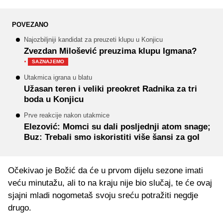
POVEZANO
Najozbiljniji kandidat za preuzeti klupu u Konjicu
Zvezdan Milošević preuzima klupu Igmana?
·
SAZNAJEMO
Utakmica igrana u blatu
Užasan teren i veliki preokret Radnika za tri
boda u Konjicu
Prve reakcije nakon utakmice
Elezović: Momci su dali posljednji atom snage;
Buz: Trebali smo iskoristiti više šansi za gol
Očekivao je Božić da će u prvom dijelu sezone imati
veću minutažu, ali to na kraju nije bio slučaj, te će ovaj
sjajni mladi nogometaš svoju sreću potražiti negdje
drugo.