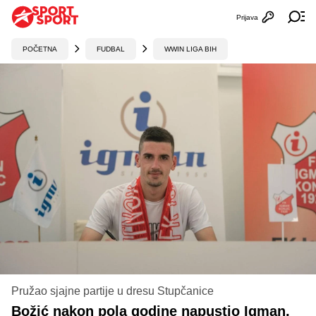
Prijava
Otvori profi
Ot
POČETNA
FUDBAL
WWIN LIGA BIH
Pružao sjajne partije u dresu Stupčanice
Božić nakon pola godine napustio Igman,