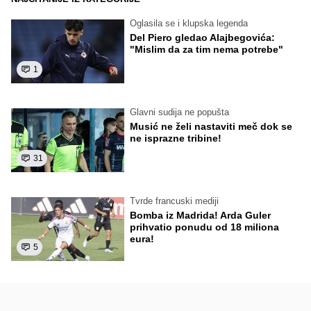
Oglasila se i klupska legenda
Del Piero gledao Alajbegovića:
"Mislim da za tim nema potrebe"
1
Glavni sudija ne popušta
Musić ne želi nastaviti meč dok se
ne isprazne tribine!
31
Tvrde francuski mediji
Bomba iz Madrida! Arda Guler
prihvatio ponudu od 18 miliona
eura!
5