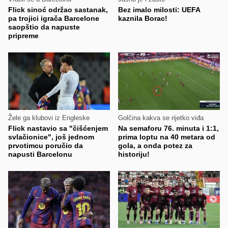
Flick sinoć održao sastanak,
Bez imalo milosti: UEFA
pa trojici igrača Barcelone
kaznila Borac!
saopštio da napuste
pripreme
Žele ga klubovi iz Engleske
Golčina kakva se rijetko viđa
Flick nastavio sa "čišćenjem
Na semaforu 76. minuta i 1:1,
svlačionice", još jednom
prima loptu na 40 metara od
prvotimcu poručio da
gola, a onda potez za
napusti Barcelonu
historiju!