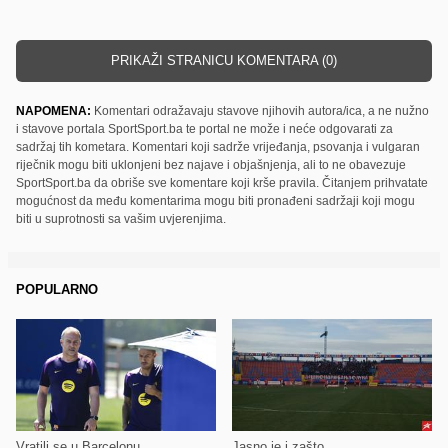
PRIKAŽI STRANICU KOMENTARA (0)
NAPOMENA:
Komentari odražavaju stavove njihovih autora/ica, a ne nužno
i stavove portala SportSport.ba te portal ne može i neće odgovarati za
sadržaj tih kometara. Komentari koji sadrže vrijeđanja, psovanja i vulgaran
riječnik mogu biti uklonjeni bez najave i objašnjenja, ali to ne obavezuje
SportSport.ba da obriše sve komentare koji krše pravila. Čitanjem prihvatate
mogućnost da među komentarima mogu biti pronađeni sadržaji koji mogu
biti u suprotnosti sa vašim uvjerenjima.
POPULARNO
Vratili se u Barcelonu
Jasno je i zašto