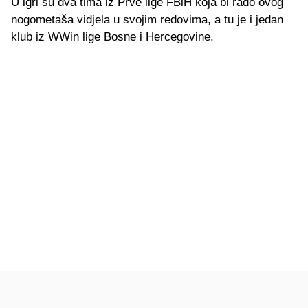
U igri su dva tima iz Prve lige FBiH koja bi rado ovog
nogometaša vidjela u svojim redovima, a tu je i jedan
klub iz WWin lige Bosne i Hercegovine.