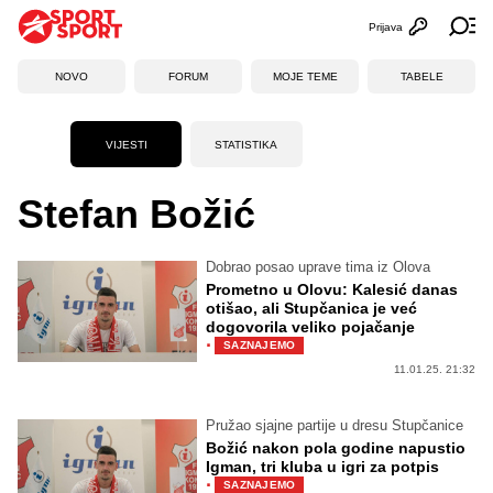
Prijava
Otvori profi
Ot
NOVO
FORUM
MOJE TEME
TABELE
VIJESTI
STATISTIKA
Stefan Božić
Dobrao posao uprave tima iz Olova
Prometno u Olovu: Kalesić danas
otišao, ali Stupčanica je već
dogovorila veliko pojačanje
·
SAZNAJEMO
11.01.25. 21:32
Pružao sjajne partije u dresu Stupčanice
Božić nakon pola godine napustio
Igman, tri kluba u igri za potpis
·
SAZNAJEMO