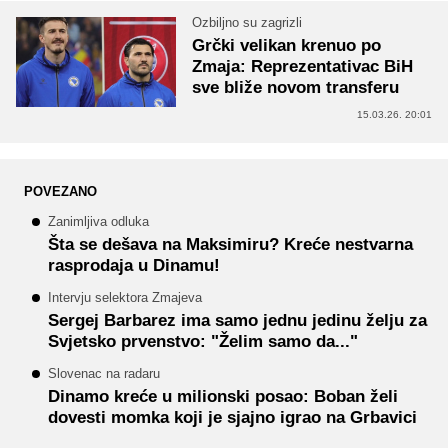
Ozbiljno su zagrizli
Grčki velikan krenuo po
Zmaja: Reprezentativac BiH
sve bliže novom transferu
15.03.26. 20:01
POVEZANO
Zanimljiva odluka
Šta se dešava na Maksimiru? Kreće nestvarna
rasprodaja u Dinamu!
Intervju selektora Zmajeva
Sergej Barbarez ima samo jednu jedinu želju za
Svjetsko prvenstvo: "Želim samo da..."
Slovenac na radaru
Dinamo kreće u milionski posao: Boban želi
dovesti momka koji je sjajno igrao na Grbavici