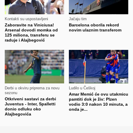
Kontakti su uspostavljeni
Jačaju tim
Zaboravite na Viniciusa!
Barcelona oborila rekord
Arsenal dovodi momka od
novim ulaznim transferom
125 miliona, transferu se
raduje i Alajbegović
Derbi u okviru priprema za novu
Ludilo u Češkoj
sezonu
Amar Memić će ovu utakmicu
Otkriveni sastavi za derbi
pamtiti dok je živ: Plzen
Juventus - Inter, Spalletti
vodio 3:0 nakon 10 minuta, a
donio odluku oko
onda je...
Alajbegovića