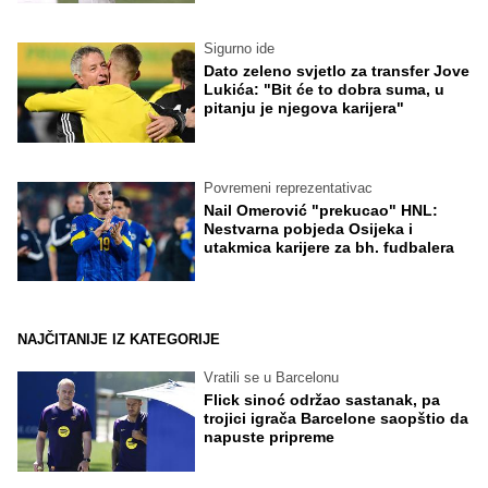
Sigurno ide
Dato zeleno svjetlo za transfer Jove
Lukića: "Bit će to dobra suma, u
pitanju je njegova karijera"
Povremeni reprezentativac
Nail Omerović "prekucao" HNL:
Nestvarna pobjeda Osijeka i
utakmica karijere za bh. fudbalera
NAJČITANIJE IZ KATEGORIJE
Vratili se u Barcelonu
Flick sinoć održao sastanak, pa
trojici igrača Barcelone saopštio da
napuste pripreme