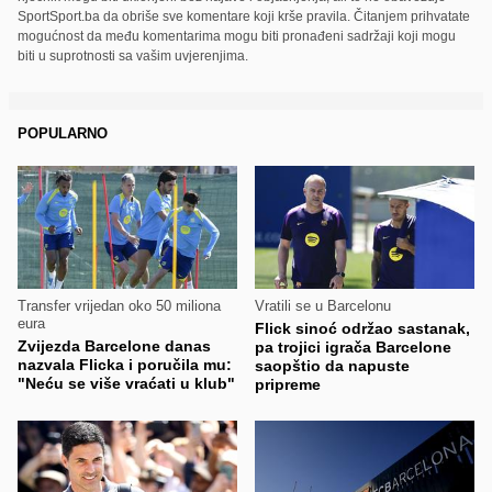
SportSport.ba da obriše sve komentare koji krše pravila. Čitanjem prihvatate
mogućnost da među komentarima mogu biti pronađeni sadržaji koji mogu
biti u suprotnosti sa vašim uvjerenjima.
POPULARNO
Transfer vrijedan oko 50 miliona
Vratili se u Barcelonu
eura
Flick sinoć održao sastanak,
Zvijezda Barcelone danas
pa trojici igrača Barcelone
nazvala Flicka i poručila mu:
saopštio da napuste
"Neću se više vraćati u klub"
pripreme