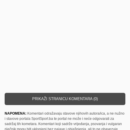
PRIKAŽI STRANICU KOMENTARA (0)
NAPOMENA:
Komentari odražavaju stavove njihovih autora/ica, a ne nužno
i stavove portala SportSport.ba te portal ne može i neće odgovarati za
sadržaj tih kometara. Komentari koji sadrže vrijeđanja, psovanja i vulgaran
riječnik mogu biti uklonjeni bez najave i objašnjenja, ali to ne obavezuje