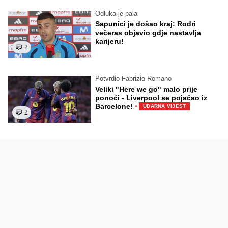
Odluka je pala
Sapunici je došao kraj: Rodri
večeras objavio gdje nastavlja
karijeru!
2
Potvrdio Fabrizio Romano
Veliki "Here we go" malo prije
ponoći - Liverpool se pojačao iz
·
Barcelone!
UDARNA VIJEST
2