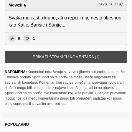
Mowzilla
26.05.25. 22:58
Svaka mu cast u klubu, ali u repci i nije nesto bljesnuo
kao Katic, Barisic i Sunjic...
0
1
PRIKAŽI STRANICU KOMENTARA (1)
NAPOMENA:
Komentari odražavaju stavove njihovih autora/ica, a ne nužno
i stavove portala SportSport.ba te portal ne može i neće odgovarati za
sadržaj tih kometara. Komentari koji sadrže vrijeđanja, psovanja i vulgaran
riječnik mogu biti uklonjeni bez najave i objašnjenja, ali to ne obavezuje
SportSport.ba da obriše sve komentare koji krše pravila. Čitanjem prihvatate
mogućnost da među komentarima mogu biti pronađeni sadržaji koji mogu
biti u suprotnosti sa vašim uvjerenjima.
POPULARNO