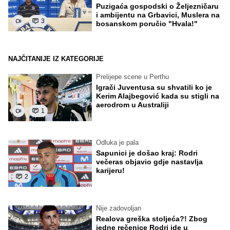
Puzigaća gospodski o Željezničaru
i ambijentu na Grbavici, Muslera na
3
bosanskom poručio "Hvala!"
NAJČITANIJE IZ KATEGORIJE
Prelijepe scene u Perthu
Igrači Juventusa su shvatili ko je
Kerim Alajbegović kada su stigli na
aerodrom u Australiji
1
Odluka je pala
Sapunici je došao kraj: Rodri
večeras objavio gdje nastavlja
karijeru!
2
Nije zadovoljan
Realova greška stoljeća?! Zbog
jedne rečenice Rodri ide u