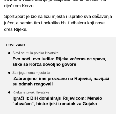
riječkom Korzu.
SportSport je bio na licu mjesta i ispratio sva dešavanja
jučer, a samim tim i nekoliko bh. fudbalera koji nose
dres Rijeke.
POVEZANO
Slavi se titula prvaka Hrvatske
Evo noći, evo ludila: Rijeka večeras ne spava,
slike sa Korza dovoljno govore
Za njega nema mjesta tu
'Zabranjeno' ime prozvano na Rujevici, navijači
su odmah reagovali
Rijeka je prvak Hrvatske
Igrači iz BiH dominiraju Rujevicom: Menalo
"uhvaćen", historijski trenutak za Gojaka