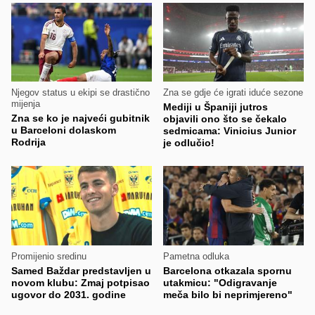
Njegov status u ekipi se drastično
Zna se gdje će igrati iduće sezone
mijenja
Mediji u Španiji jutros
Zna se ko je najveći gubitnik
objavili ono što se čekalo
u Barceloni dolaskom
sedmicama: Vinicius Junior
Rodrija
je odlučio!
Promijenio sredinu
Pametna odluka
Samed Baždar predstavljen u
Barcelona otkazala spornu
novom klubu: Zmaj potpisao
utakmicu: "Odigravanje
ugovor do 2031. godine
meča bilo bi neprimjereno"