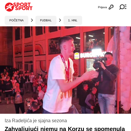
Prijava
Otvori profi
Ot
POČETNA
FUDBAL
1. HNL
Iza Radeljića je sjajna sezona
Zahvaljujući njemu na Korzu se spomenula