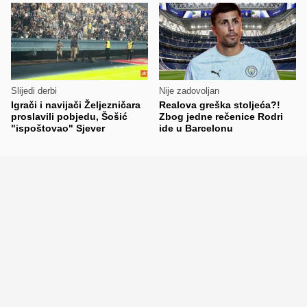
Slijedi derbi
Nije zadovoljan
Igrači i navijači Željezničara
Realova greška stoljeća?!
proslavili pobjedu, Šošić
Zbog jedne rečenice Rodri
"ispoštovao" Sjever
ide u Barcelonu