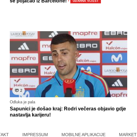
·
se pojačao iz Barcelone!
UDARNA VIJEST
2
Odluka je pala
Sapunici je došao kraj: Rodri večeras objavio gdje
nastavlja karijeru!
TAKT
IMPRESSUM
MOBILNE APLIKACIJE
MARKET