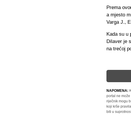
Prema ovome
a mjesto me
Varga J., E
Kada su u p
Dilaver je
na trećoj po
NAPOMENA:
K
portal ne može 
riječnik mogu b
koji krše pravi
biti u suprotnos