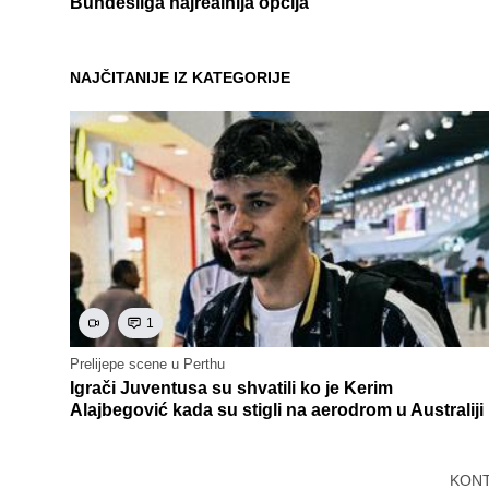
Bundesliga najrealnija opcija
NAJČITANIJE IZ KATEGORIJE
1
Prelijepe scene u Perthu
Igrači Juventusa su shvatili ko je Kerim
Alajbegović kada su stigli na aerodrom u Australiji
KON