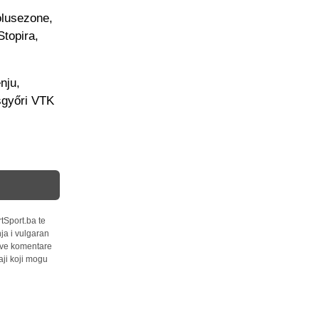
olusezone,
Stopira,
nju,
sgyőri VTK
tSport.ba te
ja i vulgaran
 sve komentare
ji koji mogu