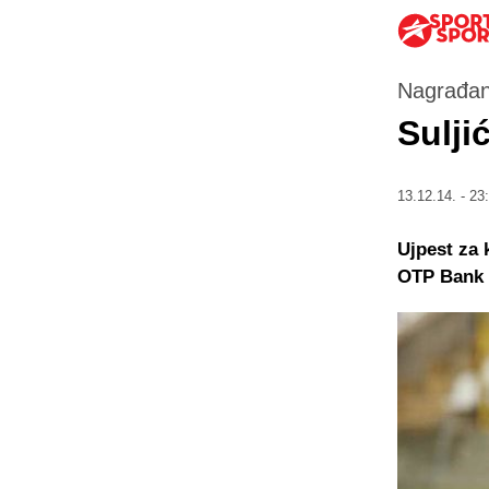
Nagrađan
Sulji
13.12.14. - 23
Ujpest za 
OTP Bank L