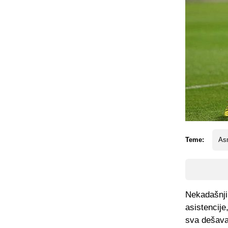
Teme:
Asm
Nekadašnji 
asistencije
sva dešava