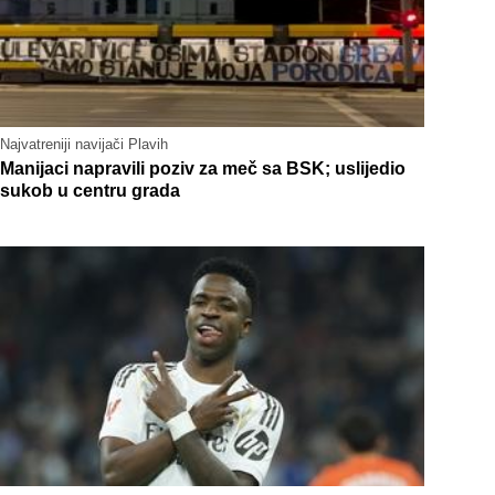
Najvatreniji navijači Plavih
Manijaci napravili poziv za meč sa BSK; uslijedio
sukob u centru grada