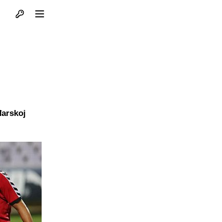
Otvori profil
Otvori meni
đarskoj