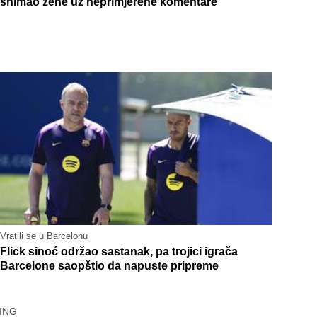
snimao žene uz neprimjerene komentare
Vratili se u Barcelonu
Flick sinoć održao sastanak, pa trojici igrača
Barcelone saopštio da napuste pripreme
ING