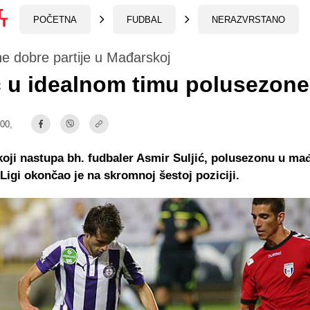
POČETNA
FUDBAL
NERAZVRSTANO
e dobre partije u Mađarskoj
ć u idealnom timu polusezone
:00,
koji nastupa bh. fudbaler Asmir Suljić, polusezonu u ma
igi okončao je na skromnoj šestoj poziciji.