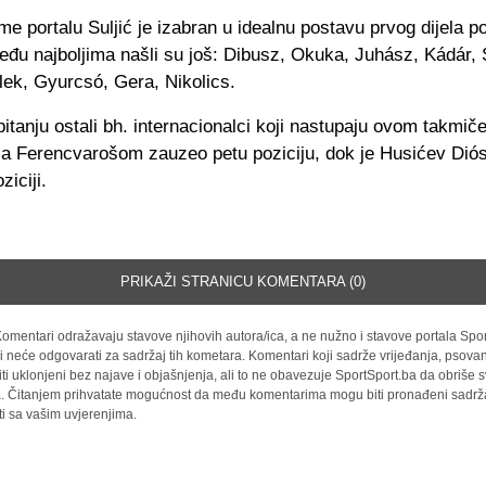
 portalu Suljić je izabran u idealnu postavu prvog dijela p
đu najboljima našli su još: Dibusz, Okuka, Juhász, Kádár, 
lek, Gyurcsó, Gera, Nikolics.
itanju ostali bh. internacionalci koji nastupaju ovom takmiče
 sa Ferencvarošom zauzeo petu poziciju, dok je Husićev Dió
ziciji.
PRIKAŽI STRANICU KOMENTARA (0)
omentari odražavaju stavove njihovih autora/ica, a ne nužno i stavove portala Spor
i neće odgovarati za sadržaj tih kometara. Komentari koji sadrže vrijeđanja, psovan
iti uklonjeni bez najave i objašnjenja, ali to ne obavezuje SportSport.ba da obriše
la. Čitanjem prihvatate mogućnost da među komentarima mogu biti pronađeni sadrža
ti sa vašim uvjerenjima.