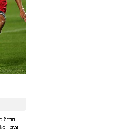
 četiri
oji prati