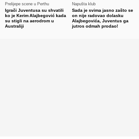
Prelijepe scene u Perthu
Napušta klub
Igrači Juventusa su shvatili
Sada je svima jasno zašto se
ko je Kerim Alajbegović kada
on nije radovao dolasku
su stigli na aerodrom u
Alajbegovića, Juventus ga
Australiji
jutros odmah prodao!