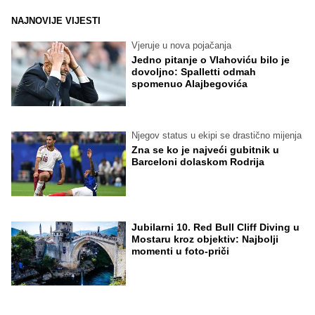
NAJNOVIJE VIJESTI
Vjeruje u nova pojačanja
Jedno pitanje o Vlahoviću bilo je
dovoljno: Spalletti odmah
spomenuo Alajbegovića
Njegov status u ekipi se drastično mijenja
Zna se ko je najveći gubitnik u
Barceloni dolaskom Rodrija
Jubilarni 10. Red Bull Cliff Diving u
Mostaru kroz objektiv: Najbolji
momenti u foto-priči