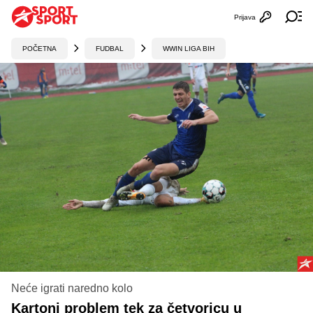
Prijava
Otvori profi
Ot
POČETNA
FUDBAL
WWIN LIGA BIH
Neće igrati naredno kolo
Kartoni problem tek za četvoricu u