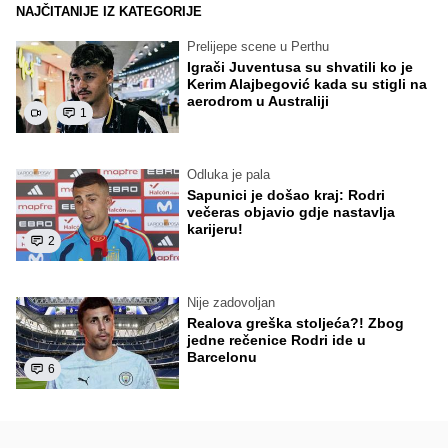
NAJČITANIJE IZ KATEGORIJE
Prelijepe scene u Perthu
Igrači Juventusa su shvatili ko je
Kerim Alajbegović kada su stigli na
aerodrom u Australiji
1
Odluka je pala
Sapunici je došao kraj: Rodri
večeras objavio gdje nastavlja
karijeru!
2
Nije zadovoljan
Realova greška stoljeća?! Zbog
jedne rečenice Rodri ide u
Barcelonu
6