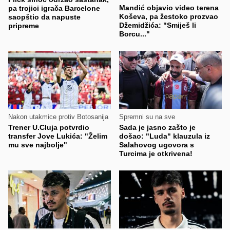
Mandić objavio video terena
pa trojici igrača Barcelone
Koševa, pa žestoko prozvao
saopštio da napuste
Džemidžića: "Smiješ li
pripreme
Borcu..."
Nakon utakmice protiv Botosanija
Spremni su na sve
Trener U.Cluja potvrdio
Sada je jasno zašto je
transfer Jove Lukića: "Želim
došao: "Luda" klauzula iz
mu sve najbolje"
Salahovog ugovora s
Turcima je otkrivena!