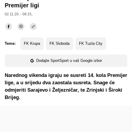
Premijer ligi
02.11.20. - 08:15,
Teme:
FK Krupa
FK Sloboda
FK Tuzla City
Dodajte SportSport u vaš Google izbor
Narednog vikenda igraju se susreti 14. kola Premijer
lige, a u srijedu dva zaostala susreta. Snage će
odmjeriti Sarajevo i Željezničar, te Zrinjski i Široki
Brijeg.