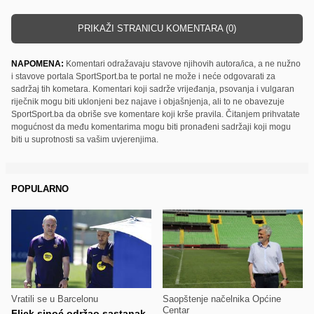
PRIKAŽI STRANICU KOMENTARA (0)
NAPOMENA:
Komentari odražavaju stavove njihovih autora/ica, a ne nužno
i stavove portala SportSport.ba te portal ne može i neće odgovarati za
sadržaj tih kometara. Komentari koji sadrže vrijeđanja, psovanja i vulgaran
riječnik mogu biti uklonjeni bez najave i objašnjenja, ali to ne obavezuje
SportSport.ba da obriše sve komentare koji krše pravila. Čitanjem prihvatate
mogućnost da među komentarima mogu biti pronađeni sadržaji koji mogu
biti u suprotnosti sa vašim uvjerenjima.
POPULARNO
Vratili se u Barcelonu
Saopštenje načelnika Općine
Centar
Flick sinoć održao sastanak,