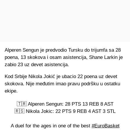
Alperen Sengun je predvodio Tursku do trijumfa sa 28
poena, 13 skokova i osam asistencija, Shane Larkin je
zabio 23 uz devet asistencija.
Kod Srbije Nikola Jokić je ubacio 22 poena uz devet
skokova. Nije međutim imao pravu podršku u ostatku
ekipe.
🇹🇷 Alperen Sengun: 28 PTS 13 REB 8 AST
🇷🇸 Nikola Jokic: 22 PTS 9 REB 4 AST 3 STL
A duel for the ages in one of the best
#EuroBasket