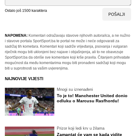
Ostalo još
1500
karaktera
POŠALJI
NAPOMENA:
Komentari odražavaju stavove njihovih autora/ica, a ne nužno
i stavove portala SportSport.ba te portal ne može i neće odgovarati za
sadržaj tih kometara. Komentari koji sadrže vrijeđanja, psovanja i vulgaran
riječnik mogu biti uklonjeni bez najave i objašnjenja, ali to ne obavezuje
SportSport.ba da obriše sve komentare koji krše pravila. Čitanjem prihvatate
mogućnost da među komentarima mogu biti pronađeni sadržaji koji mogu
biti u suprotnosti sa vašim uvjerenjima.
NAJNOVIJE VIJESTI
Mnogi su iznenađeni
To je to! Manchester United donio
odluku o Marcusu Rasfhordu!
Prizor koji ledi krv u žilama
Zamantat će vam se kada vidite