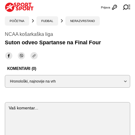
Prijava
Otvori profi
Ot
POČETNA
FUDBAL
NERAZVRSTANO
NCAA košarkaška liga
Suton odveo Spartanse na Final Four
KOMENTARI (0)
Sortiraj
Komentar