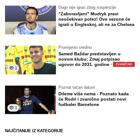
Dugo nije igrao zbog suspenzije
"Zaboravljeni" Mudryk pravi
neočekivan potez! Ove sezone će
igrati u Engleskoj, ali ne za Chelsea
Promijenio sredinu
Samed Baždar predstavljen u
novom klubu: Zmaj potpisao
·
ugovor do 2031. godine
ZVANIČNO
1
Poznat tačan datum
Dileme više nema - Poznato kada
će Rodri i zvanično postati novi
fudbaler Barcelone
1
NAJČITANIJE IZ KATEGORIJE