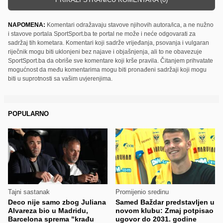
NAPOMENA:
Komentari odražavaju stavove njihovih autora/ica, a ne nužno
i stavove portala SportSport.ba te portal ne može i neće odgovarati za
sadržaj tih kometara. Komentari koji sadrže vrijeđanja, psovanja i vulgaran
riječnik mogu biti uklonjeni bez najave i objašnjenja, ali to ne obavezuje
SportSport.ba da obriše sve komentare koji krše pravila. Čitanjem prihvatate
mogućnost da među komentarima mogu biti pronađeni sadržaji koji mogu
biti u suprotnosti sa vašim uvjerenjima.
POPULARNO
Tajni sastanak
Promijenio sredinu
Deco nije samo zbog Juliana
Samed Baždar predstavljen u
Alvareza bio u Madridu,
novom klubu: Zmaj potpisao
Barcelona sprema "krađu
ugovor do 2031. godine