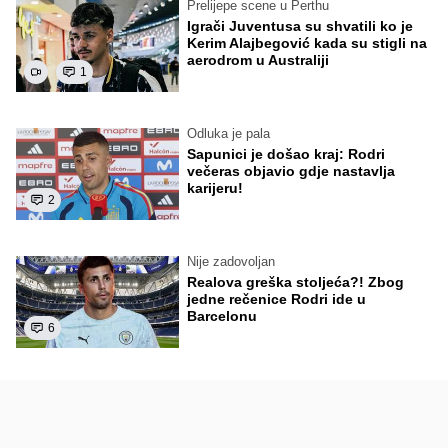
Prelijepe scene u Perthu
Igrači Juventusa su shvatili ko je
Kerim Alajbegović kada su stigli na
aerodrom u Australiji
1
Odluka je pala
Sapunici je došao kraj: Rodri
večeras objavio gdje nastavlja
karijeru!
2
Nije zadovoljan
Realova greška stoljeća?! Zbog
jedne rečenice Rodri ide u
Barcelonu
6