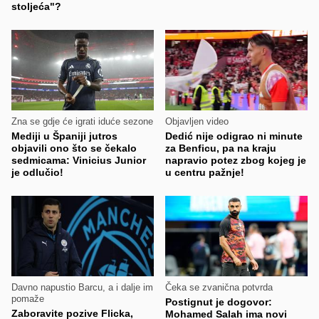
stoljeća"?
Zna se gdje će igrati iduće sezone
Objavljen video
Mediji u Španiji jutros
Dedić nije odigrao ni minute
objavili ono što se čekalo
za Benficu, pa na kraju
sedmicama: Vinicius Junior
napravio potez zbog kojeg je
je odlučio!
u centru pažnje!
Davno napustio Barcu, a i dalje im
Čeka se zvanična potvrda
pomaže
Postignut je dogovor:
Zaboravite pozive Flicka,
Mohamed Salah ima novi