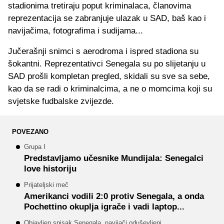
stadionima tretiraju poput kriminalaca, članovima
reprezentacija se zabranjuje ulazak u SAD, baš kao i
navijačima, fotografima i sudijama...
Jučerašnji snimci s aerodroma i ispred stadiona su
šokantni. Reprezentativci Senegala su po slijetanju u
SAD prošli kompletan pregled, skidali su sve sa sebe,
kao da se radi o kriminalcima, a ne o momcima koji su
svjetske fudbalske zvijezde.
POVEZANO
Grupa I
Predstavljamo učesnike Mundijala: Senegalci
love historiju
Prijateljski meč
Amerikanci vodili 2:0 protiv Senegala, a onda
Pochettino okuplja igrače i vadi laptop...
Objavljen spisak Senegala, navijači oduševljeni