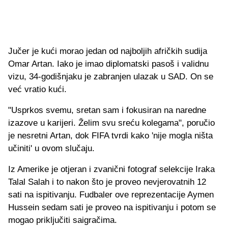
Jučer je kući morao jedan od najboljih afričkih sudija
Omar Artan. Iako je imao diplomatski pasoš i validnu
vizu, 34-godišnjaku je zabranjen ulazak u SAD. On se
već vratio kući.
"Usprkos svemu, sretan sam i fokusiran na naredne
izazove u karijeri. Želim svu sreću kolegama", poručio
je nesretni Artan, dok FIFA tvrdi kako 'nije mogla ništa
učiniti' u ovom slučaju.
Iz Amerike je otjeran i zvanični fotograf selekcije Iraka
Talal Salah i to nakon što je proveo nevjerovatnih 12
sati na ispitivanju. Fudbaler ove reprezentacije Aymen
Hussein sedam sati je proveo na ispitivanju i potom se
mogao priključiti saigračima.