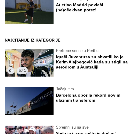
Atletico Madrid povlači
(ne)očekivan potez!
NAJČITANIJE IZ KATEGORIJE
Prelijepe scene u Perthu
Igrači Juventusa su shvatili ko je
Kerim Alajbegović kada su stigli na
aerodrom u Australiji
1
Jačaju tim
Barcelona oborila rekord novim
ulaznim transferom
Spremni su na sve
Sada je jasno zašto je došao: