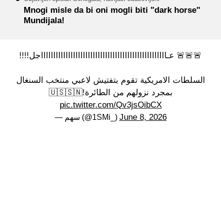
Mnogi misle da bi oni mogli biti "dark horse"
Mundijala!
🚨🚨🚨 عـاااااااااااااااااااااااااااااااااااااااااااااااااااجل!!!!
السلطات الامريكية تقوم بتفتيش لاعبي منتخب السنغال
بمجرد نزولهم من الطائرة!🇺🇸🇸🇳
pic.twitter.com/Qv3jsOibCX
June 8, 2026
— سهم (@1SMi_)