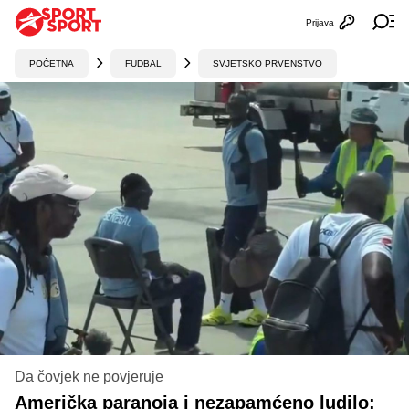
Prijava
Otvori profi
Ot
POČETNA
FUDBAL
SVJETSKO PRVENSTVO
Da čovjek ne povjeruje
Američka paranoja i nezapamćeno ludilo: