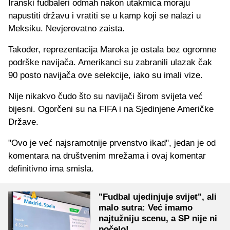
Iranski fudbaleri odmah nakon utakmica moraju
napustiti državu i vratiti se u kamp koji se nalazi u
Meksiku. Nevjerovatno zaista.
Također, reprezentacija Maroka je ostala bez ogromne
podrške navijača. Amerikanci su zabranili ulazak čak
90 posto navijača ove selekcije, iako su imali vize.
Nije nikakvo čudo što su navijači širom svijeta već
bijesni. Ogorčeni su na FIFA i na Sjedinjene Američke
Države.
"Ovo je već najsramotnije prvenstvo ikad", jedan je od
komentara na društvenim mrežama i ovaj komentar
definitivno ima smisla.
"Fudbal ujedinjuje svijet", ali
malo sutra: Već imamo
najtužniju scenu, a SP nije ni
počelo!