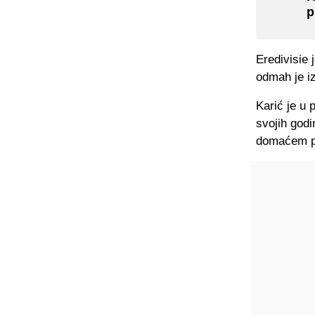
p
Eredivisie
odmah je i
Karić je u 
svojih godi
domaćem p