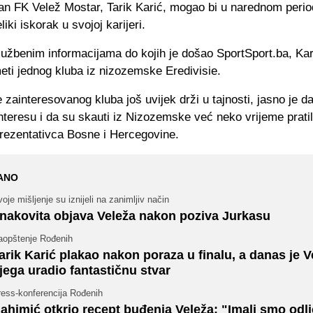
an FK Velež Mostar, Tarik Karić, mogao bi u narednom peri
liki iskorak u svojoj karijeri.
užbenim informacijama do kojih je došao SportSport.ba, Kar
eti jednog kluba iz nizozemske Eredivisie.
 zainteresovanog kluba još uvijek drži u tajnosti, jasno je da
nteresu i da su skauti iz Nizozemske već neko vrijeme prati
rezentativca Bosne i Hercegovine.
ANO
oje mišljenje su iznijeli na zanimljiv način
nakovita objava Veleža nakon poziva Jurkasu
aopštenje Rođenih
arik Karić plakao nakon poraza u finalu, a danas je V
jega uradio fantastičnu stvar
ress-konferencija Rođenih
ahimić otkrio recept buđenja Veleža: "Imali smo odl