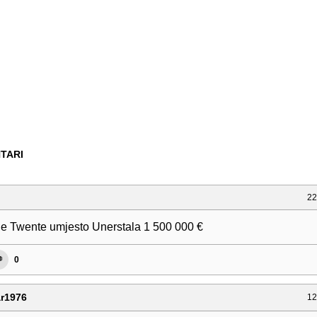
TARI
22
 je Twente umjesto Unerstala 1 500 000 €
0
r1976
12