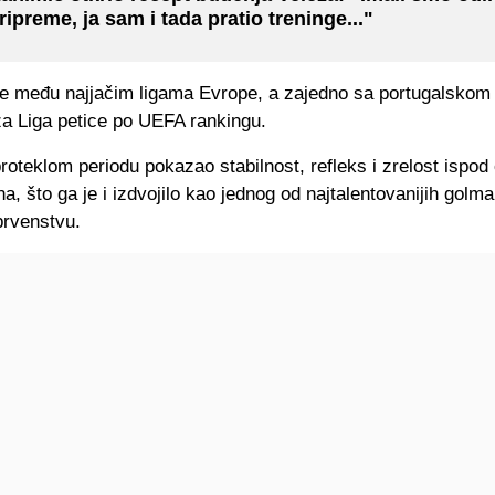
ripreme, ja sam i tada pratio treninge..."
 je među najjačim ligama Evrope, a zajedno sa portugalskom
za Liga petice po UEFA rankingu.
proteklom periodu pokazao stabilnost, refleks i zrelost ispod
na, što ga je i izdvojilo kao jednog od najtalentovanijih golm
rvenstvu.