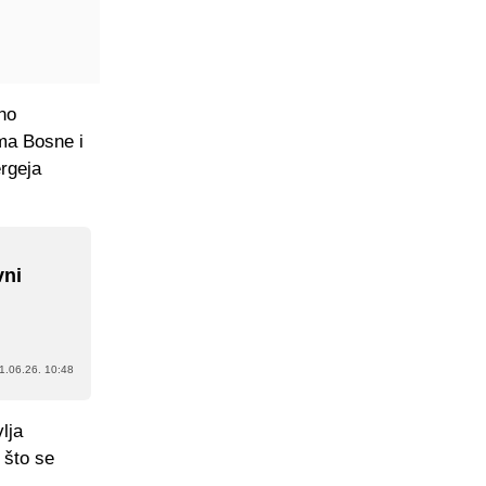
tno
ama Bosne i
ergeja
vni
1.06.26. 10:48
lja
 što se