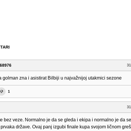
TARI
68976
31
a golman zna i asistirat Bilbiji u najvažnijoj utakmici sezone
1
31
e bez veze. Normalno je da se gleda i ekipa i normalno je da s
 prvaka države. Ovaj panj izgubi finale kupa svojom ličnom gre