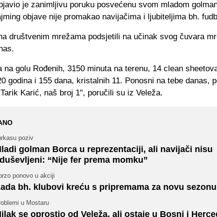
bjavio je zanimljivu poruku posvećenu svom mladom golman
ajming objave nije promakao navijačima i ljubiteljima bh. fudb
na društvenim mrežama podsjetili na učinak svog čuvara m
nas.
 na golu Rođenih, 3150 minuta na terenu, 14 clean sheetova
0 godina i 155 dana, kristalnih 11. Ponosni na tebe danas, 
Tarik Karić, naš broj 1", poručili su iz Veleža.
ANO
urkasu poziv
ladi golman Borca u reprezentaciji, ali navijači nisu
duševljeni: “Nije fer prema momku”
rzo ponovo u akciji
ada bh. klubovi kreću s pripremama za novu sezon
roblemi u Mostaru
ilak se oprostio od Veleža, ali ostaje u Bosni i Herce