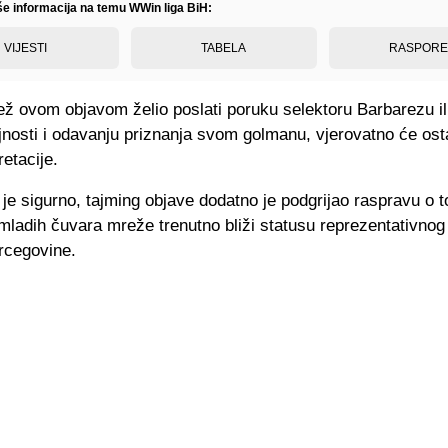
iše informacija na temu WWin liga BiH:
VIJESTI
TABELA
RASPOR
lež ovom objavom želio poslati poruku selektoru Barbarezu ili
jnosti i odavanju priznanja svom golmanu, vjerovatno će osta
retacije.
 je sigurno, tajming objave dodatno je podgrijao raspravu o 
 mladih čuvara mreže trenutno bliži statusu reprezentativno
rcegovine.