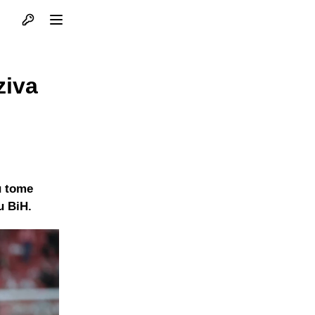
Otvori profil
Otvori meni
ziva
u tome
u BiH.