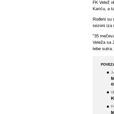
FK Velež o
Kariću, a t
Rođeni su 
sezoni iza 
"35 mečeva
Veleža sa 2
tebe sutra. 
POVEZ
J
M
o
Ub
K
P
M