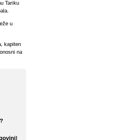
u Tariku
ala.
reže u
, kapiten
ponosni na
u?
govini!