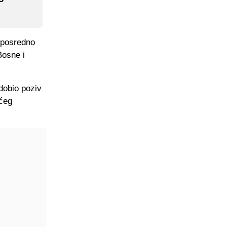
eposredno
Bosne i
dobio poziv
ćeg