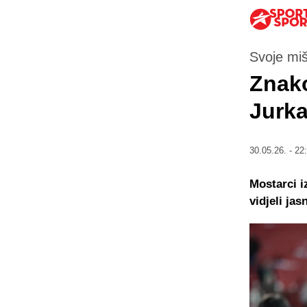
Svoje mišl
Znako
Jurk
30.05.26. - 22
Mostarci i
vidjeli ja