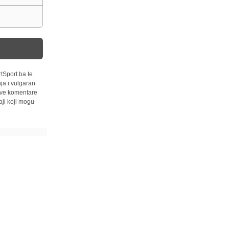
tSport.ba te
ja i vulgaran
 sve komentare
ji koji mogu