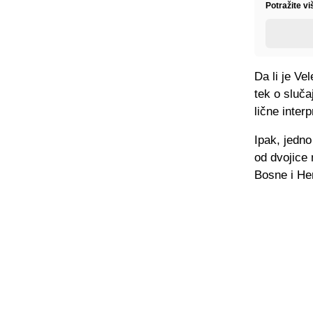
Potražite v
Da li je Ve
tek o sluča
lične interp
Ipak, jedno
od dvojice
Bosne i He