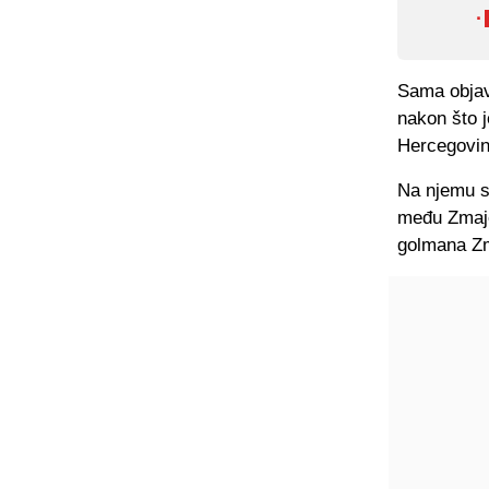
·
Sama objav
nakon što j
Hercegovin
Na njemu s
među Zmaje
golmana Z