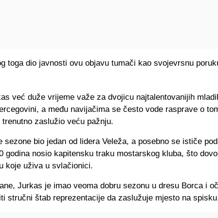
g toga dio javnosti ovu objavu tumači kao svojevrsnu poruk
kas već duže vrijeme važe za dvojicu najtalentovanijih mlad
Hercegovini, a među navijačima se često vode rasprave o to
e trenutno zaslužio veću pažnju.
e sezone bio jedan od lidera Veleža, a posebno se ističe pod
0 godina nosio kapitensku traku mostarskog kluba, što dovol
u koje uživa u svlačionici.
rane, Jurkas je imao veoma dobru sezonu u dresu Borca i oč
iti stručni štab reprezentacije da zaslužuje mjesto na spisku