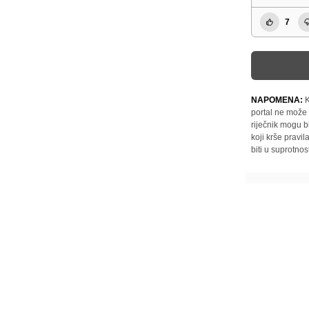
7
NAPOMENA:
K
portal ne može 
riječnik mogu b
koji krše pravi
biti u suprotnos