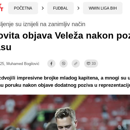
POČETNA
FUDBAL
WWIN LIGA BIH
jenje su iznijeli na zanimljiv način
vita objava Veleža nakon po
asu
:25,
Muhamed Bogilović
33
zdvojili impresivne brojke mladog kapitena, a mnogi su 
snu poruku nakon objave dodatnog poziva u reprezentacij