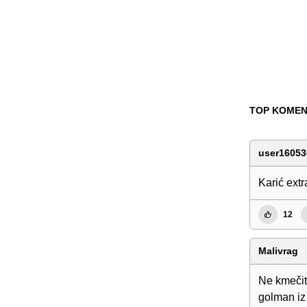
TOP KOMEN
user16053
Karić extr
12
Malivrag
Ne kmečit
golman iz