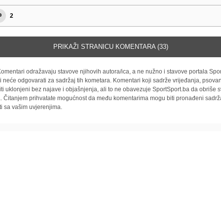
2
PRIKAŽI STRANICU KOMENTARA (33)
omentari odražavaju stavove njihovih autora/ica, a ne nužno i stavove portala Spor
i neće odgovarati za sadržaj tih kometara. Komentari koji sadrže vrijeđanja, psovan
iti uklonjeni bez najave i objašnjenja, ali to ne obavezuje SportSport.ba da obriše
la. Čitanjem prihvatate mogućnost da među komentarima mogu biti pronađeni sadrža
ti sa vašim uvjerenjima.