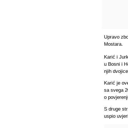
Upravo zbo
Mostara.
Karić i Jur
u Bosni i 
njih dvojic
Karić je ov
sa svega 2
o povjerenj
S druge st
uspio uvjer