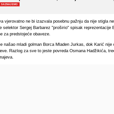
SAZNAJEMO
a vjerovatno ne bi izazvala posebnu pažnju da nije stigla n
e selektor Sergej Barbarez "proširio" spisak reprezentacije 
e za predstojeće obaveze.
e našao mladi golman Borca Mladen Jurkas, dok Karić nije 
ve. Razlog za sve to jeste povreda Osmana Hadžikića, tre
majeva.