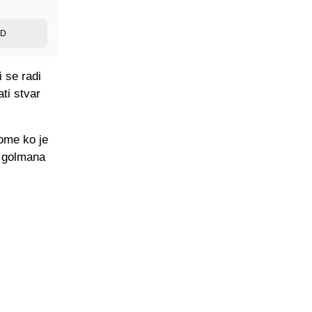
ED
 se radi
ti stvar
tome ko je
g golmana