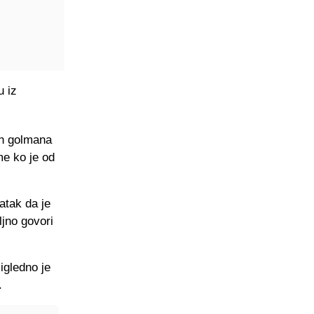
u iz
ih golmana
me ko je od
atak da je
jno govori
igledno je
.