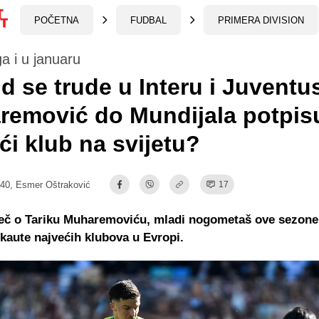
POČETNA
FUDBAL
PRIMERA DIVISION
ga i u januaru
d se trude u Interu i Juventu
emović do Mundijala potpisu
ći klub na svijetu?
:40,
Esmer Oštraković
17
ječ o Tariku Muharemoviću, mladi nogometaš ove sezone 
skaute najvećih klubova u Evropi.