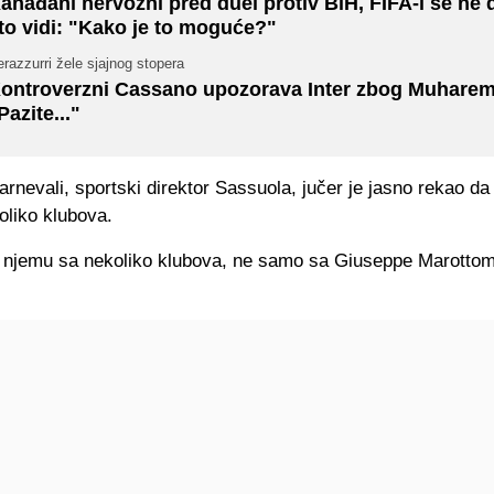
anađani nervozni pred duel protiv BiH, FIFA-i se ne
to vidi: "Kako je to moguće?"
razzurri žele sjajnog stopera
ontroverzni Cassano upozorava Inter zbog Muharem
Pazite..."
rnevali, sportski direktor Sassuola, jučer je jasno rekao da 
oliko klubova.
 njemu sa nekoliko klubova, ne samo sa Giuseppe Marottom"