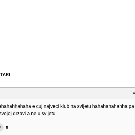
TARI
14
ahahhahaha e cuj najveci klub na svijetu hahahahahahha pa 
svojoj drzavi a ne u svijetu!
8