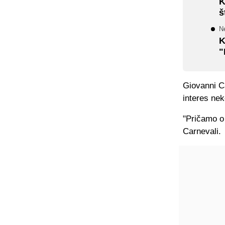
K
š
Ne
K
"
Giovanni Ca
interes nek
"Pričamo o
Carnevali.