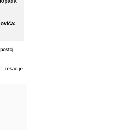
 dopada
ovića:
postoji
, rekao je