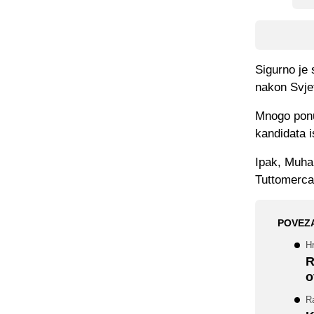
Sigurno je 
nakon Svjet
Mnogo ponu
kandidata is
Ipak, Muhar
Tuttomerca
POVEZ
Hr
R
o
Ra