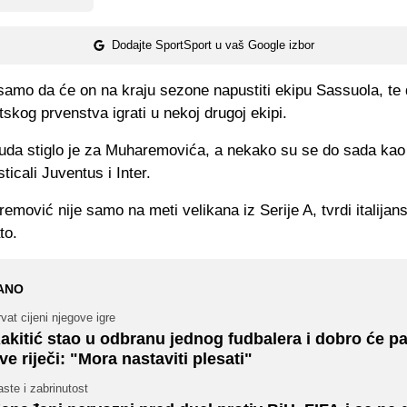
Dodajte SportSport u vaš Google izbor
samo da će on na kraju sezone napustiti ekipu Sassuola, te
skog prvenstva igrati u nekoj drugoj ekipi.
da stiglo je za Muharemovića, a nekako su se do sada kao
ticali Juventus i Inter.
emović nije samo na meti velikana iz Serije A, tvrdi italijans
to.
ANO
vat cijeni njegove igre
akitić stao u odbranu jednog fudbalera i dobro će pa
ve riječi: "Mora nastaviti plesati"
ste i zabrinutost