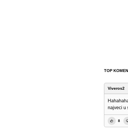
TOP KOMEN
Viveros2
Hahahahah
najveci u 
8