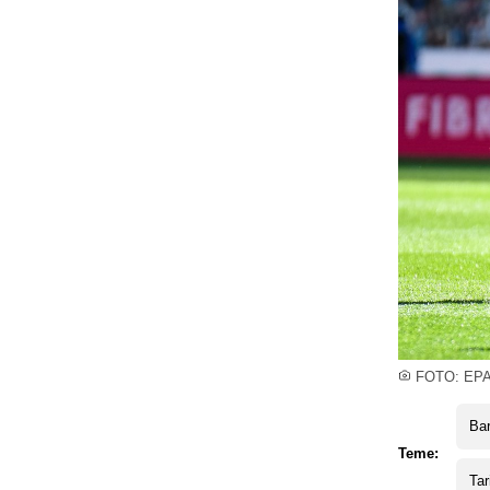
FOTO: EP
Ba
Teme:
Ta