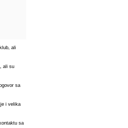
lub, ali
 ali su
dogovor sa
e i velika
kontaktu sa