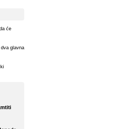
 da će
 dva glavna
ki
mtiti