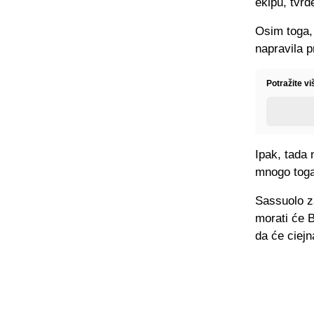
ekipu, tvrde
Osim toga,
napravila 
Potražite vi
Ipak, tada 
mnogo toga 
Sassuolo za
morati će B
da će ciejn