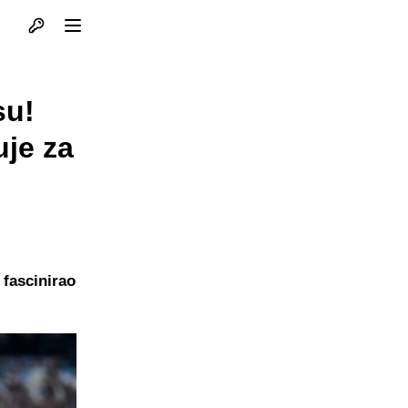
Otvori profil
Otvori meni
su!
je za
fascinirao