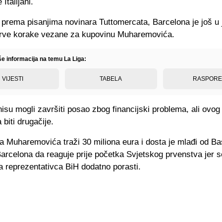
 Italijani.
 prema pisanjima novinara Tuttomercata, Barcelona je još u
prve korake vezane za kupovinu Muharemovića.
še informacija na temu La Liga:
VIJESTI
TABELA
RASPOR
nisu mogli završiti posao zbog financijski problema, ali ovog 
biti drugačije.
 Muharemovića traži 30 miliona eura i dosta je mlađi od Bast
arcelona da reaguje prije početka Svjetskog prvenstva jer 
a reprezentativca BiH dodatno porasti.