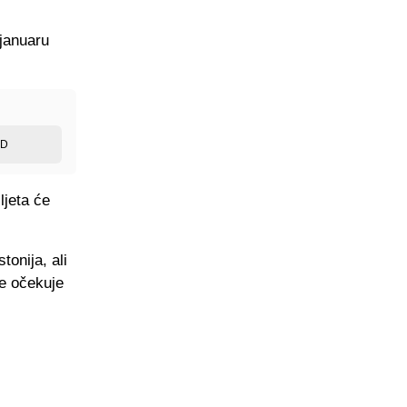
 januaru
ED
ljeta će
onija, ali
se očekuje