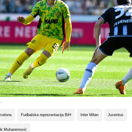
A
rcelona
Fudbalska reprezentacija BiH
Inter Milan
Juventus
rik Muharemović